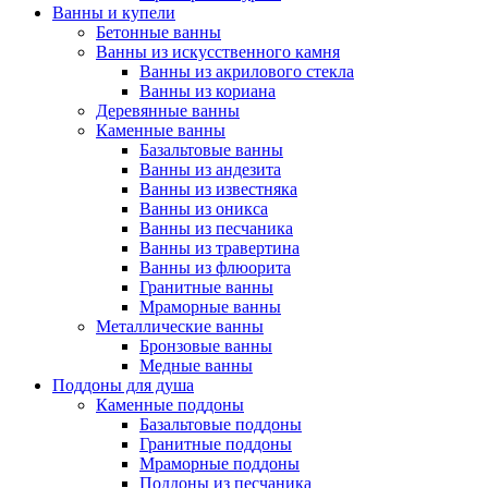
Ванны и купели
Бетонные ванны
Ванны из искусственного камня
Ванны из акрилового стекла
Ванны из кориана
Деревянные ванны
Каменные ванны
Базальтовые ванны
Ванны из андезита
Ванны из известняка
Ванны из оникса
Ванны из песчаника
Ванны из травертина
Ванны из флюорита
Гранитные ванны
Мраморные ванны
Металлические ванны
Бронзовые ванны
Медные ванны
Поддоны для душа
Каменные поддоны
Базальтовые поддоны
Гранитные поддоны
Мраморные поддоны
Поддоны из песчаника