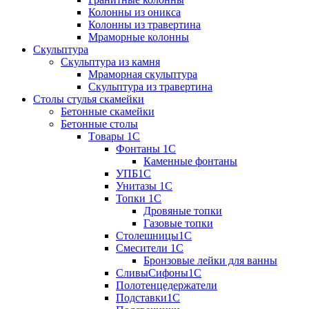
Колонны из оникса
Колонны из травертина
Мраморные колонны
Скульптура
Скульптура из камня
Мраморная скульптура
Скульптура из травертина
Столы стулья скамейки
Бетонные скамейки
Бетонные столы
Tовары 1C
Фонтаны 1C
Каменные фонтаны
УПБ1С
Унитазы 1С
Топки 1С
Дровяные топки
Газовые топки
Столешницы1С
Смесители 1С
Бронзовые лейки для ванны
СливыСифоны1С
Полотенцедержатели
Подставки1С