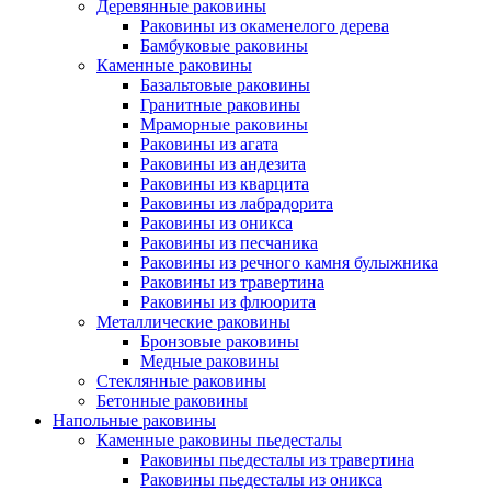
Деревянные раковины
Раковины из окаменелого дерева
Бамбуковые раковины
Каменные раковины
Базальтовые раковины
Гранитные раковины
Мраморные раковины
Раковины из агата
Раковины из андезита
Раковины из кварцита
Раковины из лабрадорита
Раковины из оникса
Раковины из песчаника
Раковины из речного камня булыжника
Раковины из травертина
Раковины из флюорита
Металлические раковины
Бронзовые раковины
Медные раковины
Стеклянные раковины
Бетонные раковины
Напольные раковины
Каменные раковины пьедесталы
Раковины пьедесталы из травертина
Раковины пьедесталы из оникса