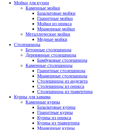
Мойки для кухни
Каменные мойки
Базальтовые мойки
Гранитные мойки
Мойки из оникса
Мраморные мойки
Металлические мойки
Медные мойки
Столешницы
Бетонные столешницы
Деревянные столешницы
Бамбуковые столешницы
Каменные столешницы
Гранитные столешницы
Мраморные столешницы
Столешницы из андезита
Столешницы из оникса
Столешницы из травертина
Курны для хамама
Каменные курны
Базальтовые курны
Гранитные курны
Курны из оникса
Курны из травертина
Мраморные курны