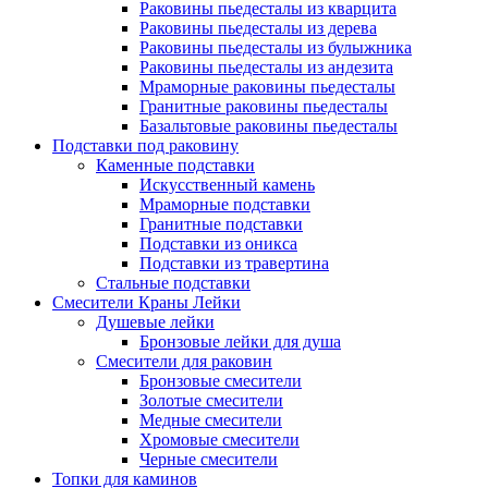
Раковины пьедесталы из кварцита
Раковины пьедесталы из дерева
Раковины пьедесталы из булыжника
Раковины пьедесталы из андезита
Мраморные раковины пьедесталы
Гранитные раковины пьедесталы
Базальтовые раковины пьедесталы
Подставки под раковину
Каменные подставки
Искусственный камень
Мраморные подставки
Гранитные подставки
Подставки из оникса
Подставки из травертина
Стальные подставки
Смесители Краны Лейки
Душевые лейки
Бронзовые лейки для душа
Смесители для раковин
Бронзовые смесители
Золотые смесители
Медные смесители
Хромовые смесители
Черные смесители
Топки для каминов