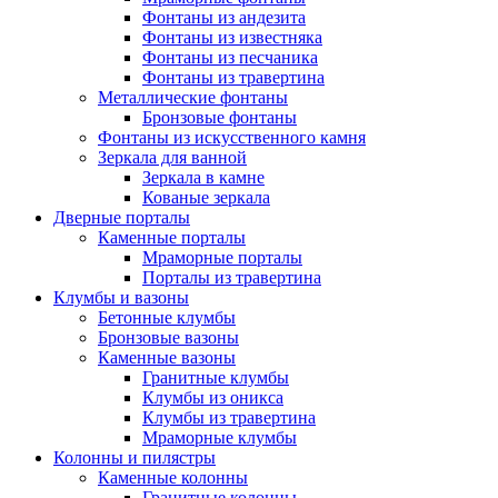
Фонтаны из андезита
Фонтаны из известняка
Фонтаны из песчаника
Фонтаны из травертина
Металлические фонтаны
Бронзовые фонтаны
Фонтаны из искусственного камня
Зеркала для ванной
Зеркала в камне
Кованые зеркала
Дверные порталы
Каменные порталы
Мраморные порталы
Порталы из травертина
Клумбы и вазоны
Бетонные клумбы
Бронзовые вазоны
Каменные вазоны
Гранитные клумбы
Клумбы из оникса
Клумбы из травертина
Мраморные клумбы
Колонны и пилястры
Каменные колонны
Гранитные колонны