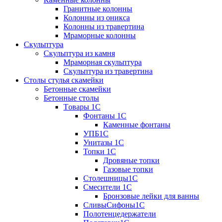
Гранитные колонны
Колонны из оникса
Колонны из травертина
Мраморные колонны
Скульптура
Скульптура из камня
Мраморная скульптура
Скульптура из травертина
Столы стулья скамейки
Бетонные скамейки
Бетонные столы
Tовары 1C
Фонтаны 1C
Каменные фонтаны
УПБ1С
Унитазы 1С
Топки 1С
Дровяные топки
Газовые топки
Столешницы1С
Смесители 1С
Бронзовые лейки для ванны
СливыСифоны1С
Полотенцедержатели