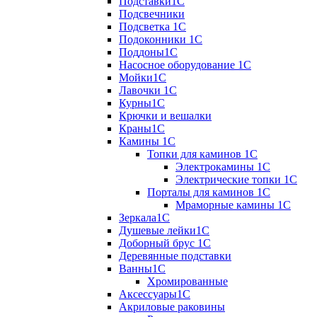
Подставки1С
Подсвечники
Подсветка 1С
Подоконники 1С
Поддоны1С
Насосное оборудование 1С
Мойки1С
Лавочки 1С
Курны1С
Крючки и вешалки
Краны1С
Камины 1C
Топки для каминов 1C
Электрокамины 1С
Электрические топки 1C
Порталы для каминов 1С
Мраморные камины 1C
Зеркала1С
Душевые лейки1С
Доборный брус 1С
Деревянные подставки
Ванны1С
Хромированные
Аксессуары1С
Акриловые раковины