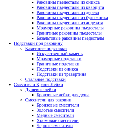
Раковины пьедесталы из оникса
Раковины пьедесталы из кварцита
Раковины пьедесталы из дерева
Раковины пьедесталы из булыжника
Раковины пьедесталы из андезита
Мраморные раковины пьедесталы
Гранитные раковины пьедесталы
Базальтовые раковины пьедесталы
Подставки под раковину
Каменные подставки
Искусственный камень
Мраморные подставки
Гранитные подставки
Подставки из оникса
Подставки из травертина
Стальные подставки
Смесители Краны Лейки
Душевые лейки
Бронзовые лейки для душа
Смесители для раковин
Бронзовые смесители
Золотые смесители
Медные смесители
Хромовые смесители
Черные смесители