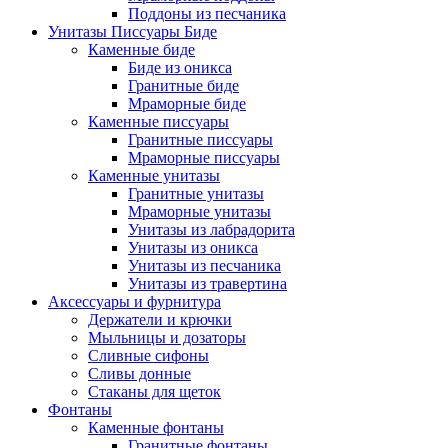
Поддоны из песчаника
Унитазы Писсуары Биде
Каменные биде
Биде из оникса
Гранитные биде
Мраморные биде
Каменные писсуары
Гранитные писсуары
Мраморные писсуары
Каменные унитазы
Гранитные унитазы
Мраморные унитазы
Унитазы из лабрадорита
Унитазы из оникса
Унитазы из песчаника
Унитазы из травертина
Аксессуары и фурнитура
Держатели и крючки
Мыльницы и дозаторы
Сливные сифоны
Сливы донные
Стаканы для щеток
Фонтаны
Каменные фонтаны
Гранитные фонтаны