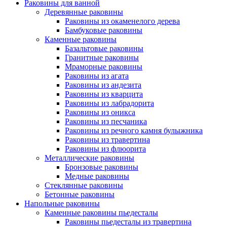
Раковины для ванной
Деревянные раковины
Раковины из окаменелого дерева
Бамбуковые раковины
Каменные раковины
Базальтовые раковины
Гранитные раковины
Мраморные раковины
Раковины из агата
Раковины из андезита
Раковины из кварцита
Раковины из лабрадорита
Раковины из оникса
Раковины из песчаника
Раковины из речного камня булыжника
Раковины из травертина
Раковины из флюорита
Металлические раковины
Бронзовые раковины
Медные раковины
Стеклянные раковины
Бетонные раковины
Напольные раковины
Каменные раковины пьедесталы
Раковины пьедесталы из травертина