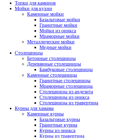
Топки для каминов
Мойки для кухни
Каменные мойки
Базальтовые мойки
Гранитные мойки
Мойки из оникса
Мраморные мойки
Металлические мойки
Медные мойки
Столешницы
Бетонные столешницы
Деревянные столешницы
Бамбуковые столешницы
Каменные столешницы
Гранитные столешницы
Мраморные столешницы
Столешницы из андезита
Столешницы из оникса
Столешницы из травертина
Курны для хамама
Каменные курны
Базальтовые курны
Гранитные курны
Курны из оникса
Курны из травертина