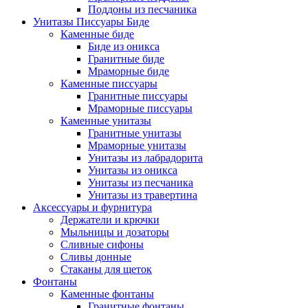
Поддоны из песчаника
Унитазы Писсуары Биде
Каменные биде
Биде из оникса
Гранитные биде
Мраморные биде
Каменные писсуары
Гранитные писсуары
Мраморные писсуары
Каменные унитазы
Гранитные унитазы
Мраморные унитазы
Унитазы из лабрадорита
Унитазы из оникса
Унитазы из песчаника
Унитазы из травертина
Аксессуары и фурнитура
Держатели и крючки
Мыльницы и дозаторы
Сливные сифоны
Сливы донные
Стаканы для щеток
Фонтаны
Каменные фонтаны
Гранитные фонтаны