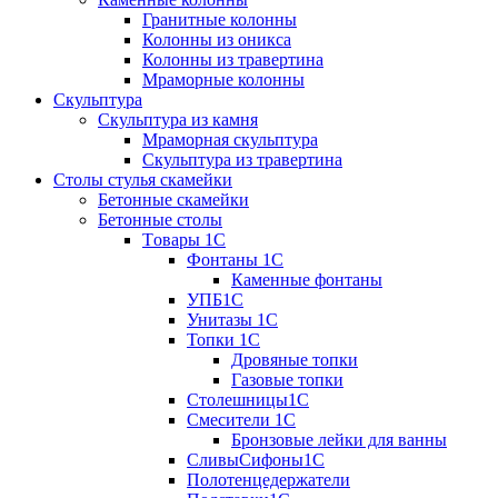
Гранитные колонны
Колонны из оникса
Колонны из травертина
Мраморные колонны
Скульптура
Скульптура из камня
Мраморная скульптура
Скульптура из травертина
Столы стулья скамейки
Бетонные скамейки
Бетонные столы
Tовары 1C
Фонтаны 1C
Каменные фонтаны
УПБ1С
Унитазы 1С
Топки 1С
Дровяные топки
Газовые топки
Столешницы1С
Смесители 1С
Бронзовые лейки для ванны
СливыСифоны1С
Полотенцедержатели