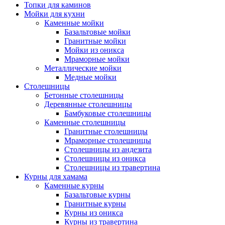
Топки для каминов
Мойки для кухни
Каменные мойки
Базальтовые мойки
Гранитные мойки
Мойки из оникса
Мраморные мойки
Металлические мойки
Медные мойки
Столешницы
Бетонные столешницы
Деревянные столешницы
Бамбуковые столешницы
Каменные столешницы
Гранитные столешницы
Мраморные столешницы
Столешницы из андезита
Столешницы из оникса
Столешницы из травертина
Курны для хамама
Каменные курны
Базальтовые курны
Гранитные курны
Курны из оникса
Курны из травертина