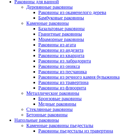
Раковины для ванной
Деревянные раковины
Раковины из окаменелого дерева
Бамбуковые раковины
Каменные раковины
Базальтовые раковины
Гранитные раковины
Мраморные раковины
Раковины из агата
Раковины из андезита
Раковины из кварцита
Раковины из лабрадорита
Раковины из оникса
Раковины из песчаника
Раковины из речного камня булыжника
Раковины из травертина
Раковины из флюорита
Металлические раковины
Бронзовые раковины
Медные раковины
Стеклянные раковины
Бетонные раковины
Напольные раковины
Каменные раковины пьедесталы
Раковины пьедесталы из травертина