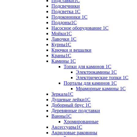
Подставки1С
Подсвечники
Подсветка 1С
Подоконники 1С
Поддоны1С
Насосное оборудование 1С
Мойки1С
Лавочки 1С
Курны1С
Крючки и вешалки
Краны1С
Камины 1C
Топки для каминов 1C
Электрокамины 1С
Электрические топки 1C
Порталы для каминов 1С
Мраморные камины 1C
Зеркала1С
Душевые лейки1С
Доборный брус 1С
Деревянные подставки
Ванны1С
Хромированные
Аксессуары1С
Акриловые раковины