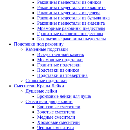
Раковины пьедесталы из оникса
Раковины пьедесталы из кварцита
Раковины пьедесталы из дерева
Раковины пьедесталы из булыжника
Раковины пьедесталы из андезита
Мраморные раковины пьедесталы
Гранитные раковины пьедесталы
Базальтовые раковины пьедесталы
Подставки под раковину
Каменные подставки
Искусственный камень
Мраморные подставки
Гранитные подставки
Подставки из оникса
Подставки из травертина
Стальные подставки
Смесители Краны Лейки
Душевые лейки
Бронзовые лейки для душа
Смесители для раковин
Бронзовые смесители
Золотые смесители
Медные смесители
Хромовые смесители
Черные смесители