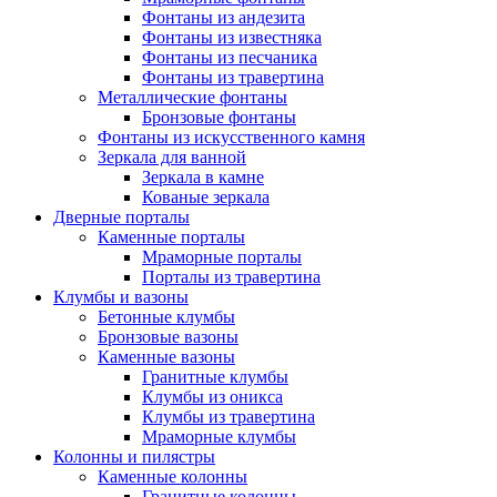
Фонтаны из андезита
Фонтаны из известняка
Фонтаны из песчаника
Фонтаны из травертина
Металлические фонтаны
Бронзовые фонтаны
Фонтаны из искусственного камня
Зеркала для ванной
Зеркала в камне
Кованые зеркала
Дверные порталы
Каменные порталы
Мраморные порталы
Порталы из травертина
Клумбы и вазоны
Бетонные клумбы
Бронзовые вазоны
Каменные вазоны
Гранитные клумбы
Клумбы из оникса
Клумбы из травертина
Мраморные клумбы
Колонны и пилястры
Каменные колонны
Гранитные колонны