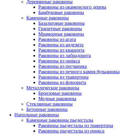
Деревянные раковины
Раковины из окаменелого дерева
Бамбуковые раковины
Каменные раковины
Базальтовые раковины
Гранитные раковины
Мраморные раковины
Раковины из агата
Раковины из андезита
Раковины из кварцита
Раковины из лабрадорита
Раковины из оникса
Раковины из песчаника
Раковины из речного камня булыжника
Раковины из травертина
Раковины из флюорита
Металлические раковины
Бронзовые раковины
Медные раковины
Стеклянные раковины
Бетонные раковины
Напольные раковины
Каменные раковины пьедесталы
Раковины пьедесталы из травертина
Раковины пьедесталы из оникса