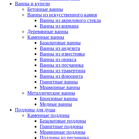
Ванны и купели
Бетонные ванны
Ванны из искусственного камня
Ванны из акрилового стекла
Ванны из кориана
Деревянные ванны
Каменные ванны
Базальтовые ванны
Ванны из андезита
Ванны из известняка
Ванны из оникса
Ванны из песчаника
Ванны из травертина
Ванны из флюорита
Гранитные ванны
Мраморные ванны
Металлические ванны
Бронзовые ванны
Медные ванны
Поддоны для душа
Каменные поддоны
Базальтовые поддоны
Гранитные поддоны
Мраморные поддоны
Поддоны из песчаника