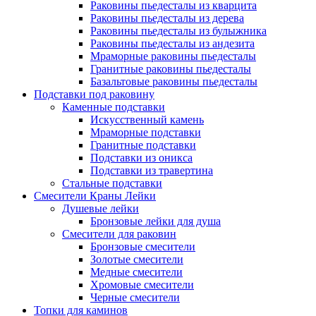
Раковины пьедесталы из кварцита
Раковины пьедесталы из дерева
Раковины пьедесталы из булыжника
Раковины пьедесталы из андезита
Мраморные раковины пьедесталы
Гранитные раковины пьедесталы
Базальтовые раковины пьедесталы
Подставки под раковину
Каменные подставки
Искусственный камень
Мраморные подставки
Гранитные подставки
Подставки из оникса
Подставки из травертина
Стальные подставки
Смесители Краны Лейки
Душевые лейки
Бронзовые лейки для душа
Смесители для раковин
Бронзовые смесители
Золотые смесители
Медные смесители
Хромовые смесители
Черные смесители
Топки для каминов