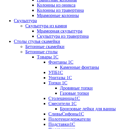
Колонны из оникса
Колонны из травертина
Мраморные колонны
Скульптура
Скульптура из камня
Мраморная скульптура
Скульптура из травертина
Столы стулья скамейки
Бетонные скамейки
Бетонные столы
Tовары 1C
Фонтаны 1C
Каменные фонтаны
УПБ1С
Унитазы 1С
Топки 1С
Дровяные топки
Газовые топки
Столешницы1С
Смесители 1С
Бронзовые лейки для ванны
СливыСифоны1С
Полотенцедержатели
Подставки1С