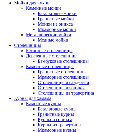
Мойки для кухни
Каменные мойки
Базальтовые мойки
Гранитные мойки
Мойки из оникса
Мраморные мойки
Металлические мойки
Медные мойки
Столешницы
Бетонные столешницы
Деревянные столешницы
Бамбуковые столешницы
Каменные столешницы
Гранитные столешницы
Мраморные столешницы
Столешницы из андезита
Столешницы из оникса
Столешницы из травертина
Курны для хамама
Каменные курны
Базальтовые курны
Гранитные курны
Курны из оникса
Курны из травертина
Мраморные курны