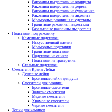
Раковины пьедесталы из кварцита
Раковины пьедесталы из дерева
Раковины пьедесталы из булыжника
Раковины пьедесталы из андезита
Мраморные раковины пьедесталы
Гранитные раковины пьедесталы
Базальтовые раковины пьедесталы
Подставки под раковину
Каменные подставки
Искусственный камень
Мраморные подставки
Гранитные подставки
Подставки из оникса
Подставки из травертина
Стальные подставки
Смесители Краны Лейки
Душевые лейки
Бронзовые лейки для душа
Смесители для раковин
Бронзовые смесители
Золотые смесители
Медные смесители
Хромовые смесители
Черные смесители
Топки для каминов