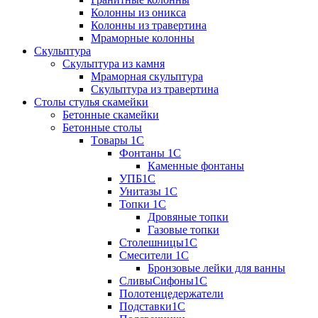
Колонны из оникса
Колонны из травертина
Мраморные колонны
Скульптура
Скульптура из камня
Мраморная скульптура
Скульптура из травертина
Столы стулья скамейки
Бетонные скамейки
Бетонные столы
Tовары 1C
Фонтаны 1C
Каменные фонтаны
УПБ1С
Унитазы 1С
Топки 1С
Дровяные топки
Газовые топки
Столешницы1С
Смесители 1С
Бронзовые лейки для ванны
СливыСифоны1С
Полотенцедержатели
Подставки1С