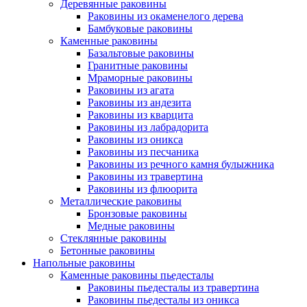
Деревянные раковины
Раковины из окаменелого дерева
Бамбуковые раковины
Каменные раковины
Базальтовые раковины
Гранитные раковины
Мраморные раковины
Раковины из агата
Раковины из андезита
Раковины из кварцита
Раковины из лабрадорита
Раковины из оникса
Раковины из песчаника
Раковины из речного камня булыжника
Раковины из травертина
Раковины из флюорита
Металлические раковины
Бронзовые раковины
Медные раковины
Стеклянные раковины
Бетонные раковины
Напольные раковины
Каменные раковины пьедесталы
Раковины пьедесталы из травертина
Раковины пьедесталы из оникса