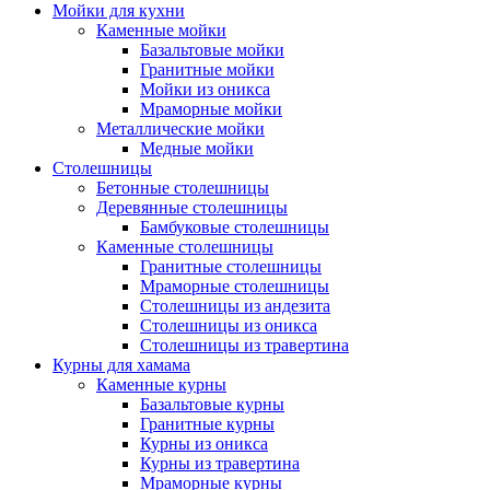
Мойки для кухни
Каменные мойки
Базальтовые мойки
Гранитные мойки
Мойки из оникса
Мраморные мойки
Металлические мойки
Медные мойки
Столешницы
Бетонные столешницы
Деревянные столешницы
Бамбуковые столешницы
Каменные столешницы
Гранитные столешницы
Мраморные столешницы
Столешницы из андезита
Столешницы из оникса
Столешницы из травертина
Курны для хамама
Каменные курны
Базальтовые курны
Гранитные курны
Курны из оникса
Курны из травертина
Мраморные курны