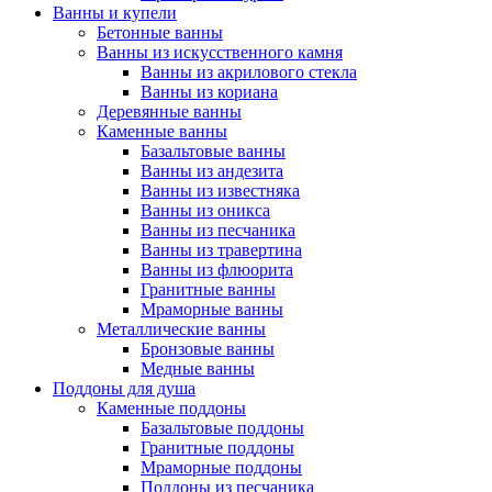
Ванны и купели
Бетонные ванны
Ванны из искусственного камня
Ванны из акрилового стекла
Ванны из кориана
Деревянные ванны
Каменные ванны
Базальтовые ванны
Ванны из андезита
Ванны из известняка
Ванны из оникса
Ванны из песчаника
Ванны из травертина
Ванны из флюорита
Гранитные ванны
Мраморные ванны
Металлические ванны
Бронзовые ванны
Медные ванны
Поддоны для душа
Каменные поддоны
Базальтовые поддоны
Гранитные поддоны
Мраморные поддоны
Поддоны из песчаника