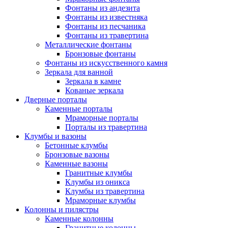
Фонтаны из андезита
Фонтаны из известняка
Фонтаны из песчаника
Фонтаны из травертина
Металлические фонтаны
Бронзовые фонтаны
Фонтаны из искусственного камня
Зеркала для ванной
Зеркала в камне
Кованые зеркала
Дверные порталы
Каменные порталы
Мраморные порталы
Порталы из травертина
Клумбы и вазоны
Бетонные клумбы
Бронзовые вазоны
Каменные вазоны
Гранитные клумбы
Клумбы из оникса
Клумбы из травертина
Мраморные клумбы
Колонны и пилястры
Каменные колонны
Гранитные колонны