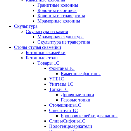
Гранитные колонны
Колонны из оникса
Колонны из травертина
Мраморные колонны
Скульптура
Скульптура из камня
Мраморная скульптура
Скульптура из травертина
Столы стулья скамейки
Бетонные скамейки
Бетонные столы
Tовары 1C
Фонтаны 1C
Каменные фонтаны
УПБ1С
Унитазы 1С
Топки 1С
Дровяные топки
Газовые топки
Столешницы1С
Смесители 1С
Бронзовые лейки для ванны
СливыСифоны1С
Полотенцедержатели