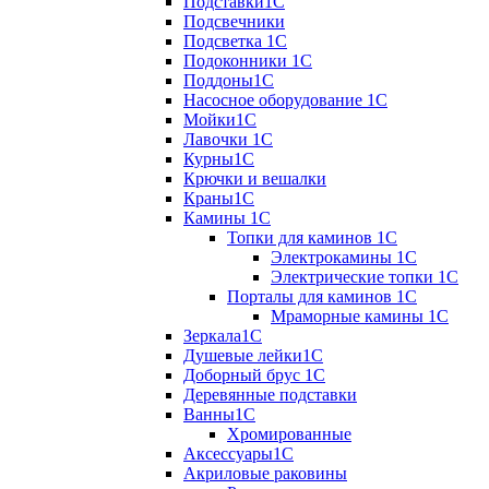
Подставки1С
Подсвечники
Подсветка 1С
Подоконники 1С
Поддоны1С
Насосное оборудование 1С
Мойки1С
Лавочки 1С
Курны1С
Крючки и вешалки
Краны1С
Камины 1C
Топки для каминов 1C
Электрокамины 1С
Электрические топки 1C
Порталы для каминов 1С
Мраморные камины 1C
Зеркала1С
Душевые лейки1С
Доборный брус 1С
Деревянные подставки
Ванны1С
Хромированные
Аксессуары1С
Акриловые раковины