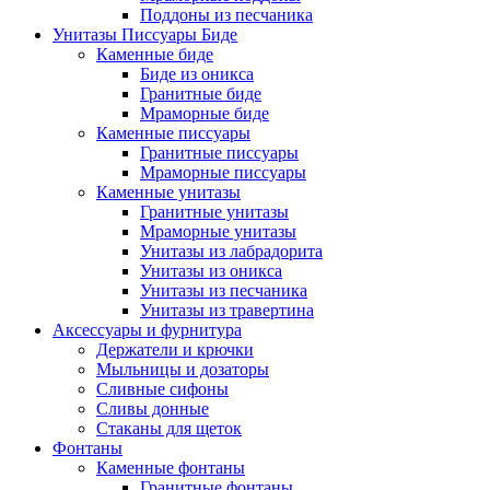
Поддоны из песчаника
Унитазы Писсуары Биде
Каменные биде
Биде из оникса
Гранитные биде
Мраморные биде
Каменные писсуары
Гранитные писсуары
Мраморные писсуары
Каменные унитазы
Гранитные унитазы
Мраморные унитазы
Унитазы из лабрадорита
Унитазы из оникса
Унитазы из песчаника
Унитазы из травертина
Аксессуары и фурнитура
Держатели и крючки
Мыльницы и дозаторы
Сливные сифоны
Сливы донные
Стаканы для щеток
Фонтаны
Каменные фонтаны
Гранитные фонтаны