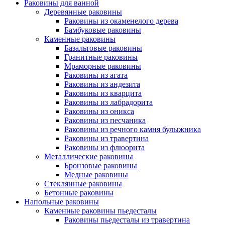
Раковины для ванной
Деревянные раковины
Раковины из окаменелого дерева
Бамбуковые раковины
Каменные раковины
Базальтовые раковины
Гранитные раковины
Мраморные раковины
Раковины из агата
Раковины из андезита
Раковины из кварцита
Раковины из лабрадорита
Раковины из оникса
Раковины из песчаника
Раковины из речного камня булыжника
Раковины из травертина
Раковины из флюорита
Металлические раковины
Бронзовые раковины
Медные раковины
Стеклянные раковины
Бетонные раковины
Напольные раковины
Каменные раковины пьедесталы
Раковины пьедесталы из травертина