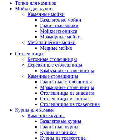
Топки для каминов
Мойки для кухни
Каменные мойки
Базальтовые мойки
Гранитные мойки
Мойки из оникса
Мраморные мойки
Металлические мойки
Медные мойки
Столешницы
Бетонные столешницы
Деревянные столешницы
Бамбуковые столешницы
Каменные столешницы
Гранитные столешницы
Мраморные столешницы
Столешницы из андезита
Столешницы из оникса
Столешницы из травертина
Курны для хамама
Каменные курны
Базальтовые курны
Гранитные курны
Курны из оникса
Курны из травертина