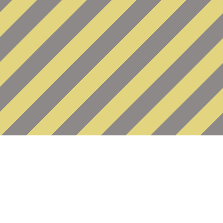
Fatal error
: Uncaught Error: my
/var/www/www-root/data/www/n
system/database/waDbMysqliAda
/var/www/www-root/data/www/n
system/database/waModel.clas