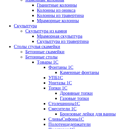
Гранитные колонны
Колонны из оникса
Колонны из травертина
Мраморные колонны
Скульптура
Скульптура из камня
Мраморная скульптура
Скульптура из травертина
Столы стулья скамейки
Бетонные скамейки
Бетонные столы
Tовары 1C
Фонтаны 1C
Каменные фонтаны
УПБ1С
Унитазы 1С
Топки 1С
Дровяные топки
Газовые топки
Столешницы1С
Смесители 1С
Бронзовые лейки для ванны
СливыСифоны1С
Полотенцедержатели