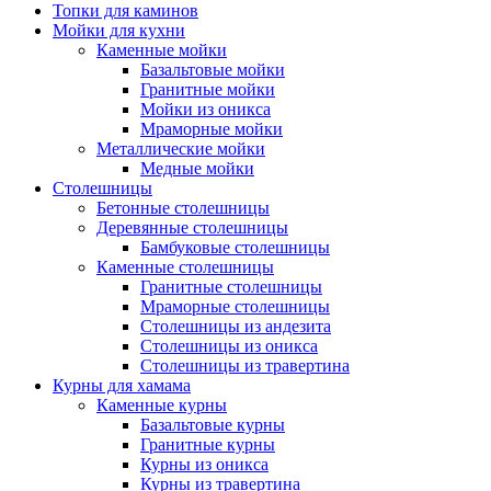
Топки для каминов
Мойки для кухни
Каменные мойки
Базальтовые мойки
Гранитные мойки
Мойки из оникса
Мраморные мойки
Металлические мойки
Медные мойки
Столешницы
Бетонные столешницы
Деревянные столешницы
Бамбуковые столешницы
Каменные столешницы
Гранитные столешницы
Мраморные столешницы
Столешницы из андезита
Столешницы из оникса
Столешницы из травертина
Курны для хамама
Каменные курны
Базальтовые курны
Гранитные курны
Курны из оникса
Курны из травертина