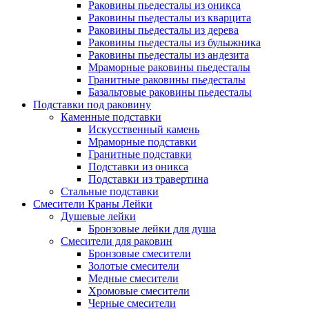
Раковины пьедесталы из оникса
Раковины пьедесталы из кварцита
Раковины пьедесталы из дерева
Раковины пьедесталы из булыжника
Раковины пьедесталы из андезита
Мраморные раковины пьедесталы
Гранитные раковины пьедесталы
Базальтовые раковины пьедесталы
Подставки под раковину
Каменные подставки
Искусственный камень
Мраморные подставки
Гранитные подставки
Подставки из оникса
Подставки из травертина
Стальные подставки
Смесители Краны Лейки
Душевые лейки
Бронзовые лейки для душа
Смесители для раковин
Бронзовые смесители
Золотые смесители
Медные смесители
Хромовые смесители
Черные смесители