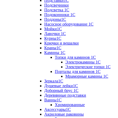
Подставки1С
Подсвечники
Подсветка 1С
Подоконники 1С
Поддоны1С
Насосное оборудование 1С
Мойки1С
Лавочки 1С
Курны1С
Крючки и вешалки
Краны1С
Камины 1C
Топки для каминов 1C
Электрокамины 1С
Электрические топки 1C
Порталы для каминов 1С
Мраморные камины 1C
Зеркала1С
Душевые лейки1С
Доборный брус 1С
Деревянные подставки
Ванны1С
Хромированные
Аксессуары1С
Акриловые раковины