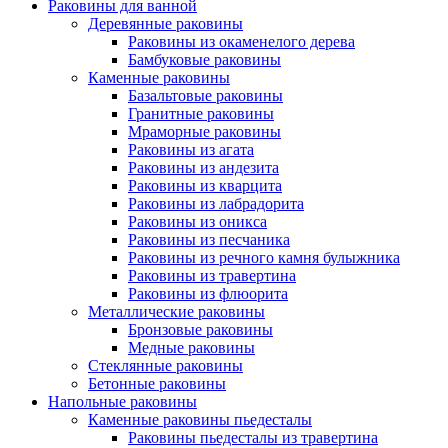
Раковины для ванной
Деревянные раковины
Раковины из окаменелого дерева
Бамбуковые раковины
Каменные раковины
Базальтовые раковины
Гранитные раковины
Мраморные раковины
Раковины из агата
Раковины из андезита
Раковины из кварцита
Раковины из лабрадорита
Раковины из оникса
Раковины из песчаника
Раковины из речного камня булыжника
Раковины из травертина
Раковины из флюорита
Металлические раковины
Бронзовые раковины
Медные раковины
Стеклянные раковины
Бетонные раковины
Напольные раковины
Каменные раковины пьедесталы
Раковины пьедесталы из травертина