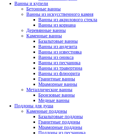
Ванны и купели
Бетонные ванны
Ванны из искусственного камня
Ванны из акрилового стекла
Ванны из кориана
Деревянные ванны
Каменные ванны
Базальтовые ванны
Ванны из андезита
Ванны из известняка
Ванны из оникса
Ванны из песчаника
Ванны из травертина
Ванны из флюорита
Гранитные ванны
Мраморные ванны
Металлические ванны
Бронзовые ванны
Медные ванны
Поддоны для душа
Каменные поддоны
Базальтовые поддоны
Гранитные поддоны
Мраморные поддоны
Поддоны из песчаника