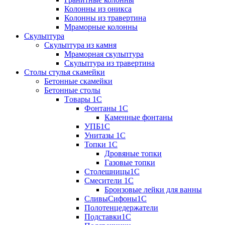
Колонны из оникса
Колонны из травертина
Мраморные колонны
Скульптура
Скульптура из камня
Мраморная скульптура
Скульптура из травертина
Столы стулья скамейки
Бетонные скамейки
Бетонные столы
Tовары 1C
Фонтаны 1C
Каменные фонтаны
УПБ1С
Унитазы 1С
Топки 1С
Дровяные топки
Газовые топки
Столешницы1С
Смесители 1С
Бронзовые лейки для ванны
СливыСифоны1С
Полотенцедержатели
Подставки1С