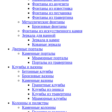
Фонтаны из андезита
Фонтаны из известняка
Фонтаны из песчаника
Фонтаны из травертина
Металлические фонтаны
Бронзовые фонтаны
Фонтаны из искусственного камня
Зеркала для ванной
Зеркала в камне
Кованые зеркала
Дверные порталы
Каменные порталы
Мраморные порталы
Порталы из травертина
Клумбы и вазоны
Бетонные клумбы
Бронзовые вазоны
Каменные вазоны
Гранитные клумбы
Клумбы из оникса
Клумбы из травертина
Мраморные клумбы
Колонны и пилястры
Каменные колонны
Гранитные колонны