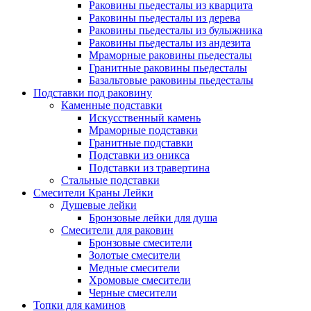
Раковины пьедесталы из кварцита
Раковины пьедесталы из дерева
Раковины пьедесталы из булыжника
Раковины пьедесталы из андезита
Мраморные раковины пьедесталы
Гранитные раковины пьедесталы
Базальтовые раковины пьедесталы
Подставки под раковину
Каменные подставки
Искусственный камень
Мраморные подставки
Гранитные подставки
Подставки из оникса
Подставки из травертина
Стальные подставки
Смесители Краны Лейки
Душевые лейки
Бронзовые лейки для душа
Смесители для раковин
Бронзовые смесители
Золотые смесители
Медные смесители
Хромовые смесители
Черные смесители
Топки для каминов