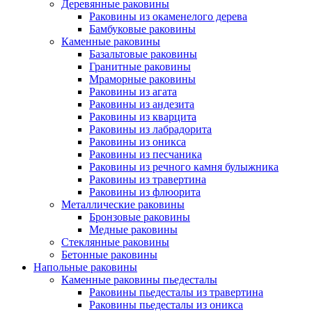
Деревянные раковины
Раковины из окаменелого дерева
Бамбуковые раковины
Каменные раковины
Базальтовые раковины
Гранитные раковины
Мраморные раковины
Раковины из агата
Раковины из андезита
Раковины из кварцита
Раковины из лабрадорита
Раковины из оникса
Раковины из песчаника
Раковины из речного камня булыжника
Раковины из травертина
Раковины из флюорита
Металлические раковины
Бронзовые раковины
Медные раковины
Стеклянные раковины
Бетонные раковины
Напольные раковины
Каменные раковины пьедесталы
Раковины пьедесталы из травертина
Раковины пьедесталы из оникса