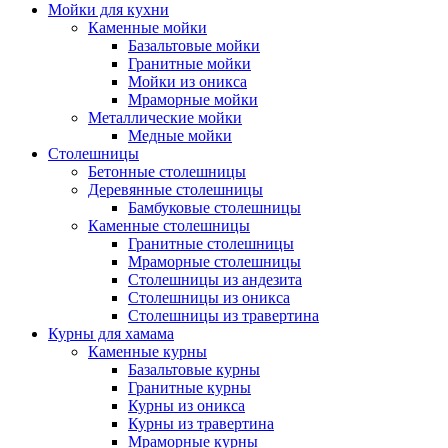
Мойки для кухни
Каменные мойки
Базальтовые мойки
Гранитные мойки
Мойки из оникса
Мраморные мойки
Металлические мойки
Медные мойки
Столешницы
Бетонные столешницы
Деревянные столешницы
Бамбуковые столешницы
Каменные столешницы
Гранитные столешницы
Мраморные столешницы
Столешницы из андезита
Столешницы из оникса
Столешницы из травертина
Курны для хамама
Каменные курны
Базальтовые курны
Гранитные курны
Курны из оникса
Курны из травертина
Мраморные курны