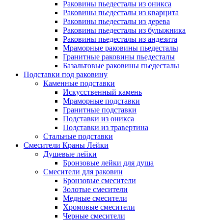
Раковины пьедесталы из оникса
Раковины пьедесталы из кварцита
Раковины пьедесталы из дерева
Раковины пьедесталы из булыжника
Раковины пьедесталы из андезита
Мраморные раковины пьедесталы
Гранитные раковины пьедесталы
Базальтовые раковины пьедесталы
Подставки под раковину
Каменные подставки
Искусственный камень
Мраморные подставки
Гранитные подставки
Подставки из оникса
Подставки из травертина
Стальные подставки
Смесители Краны Лейки
Душевые лейки
Бронзовые лейки для душа
Смесители для раковин
Бронзовые смесители
Золотые смесители
Медные смесители
Хромовые смесители
Черные смесители