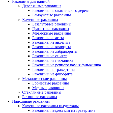
Раковины для ванной
Деревянные раковины
Раковины из окаменелого дерева
Бамбуковые раковины
Каменные раковины
Базальтовые раковины
Гранитные раковины
Мраморные раковины
Раковины из агата
Раковины из андезита
Раковины из кварцита
Раковины из лабрадорита
Раковины из оникса
Раковины из песчаника
Раковины из речного камня булыжника
Раковины из травертина
Раковины из флюорита
Металлические раковины
Бронзовые раковины
Медные раковины
Стеклянные раковины
Бетонные раковины
Напольные раковины
Каменные раковины пьедесталы
Раковины пьедесталы из травертина