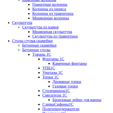
Гранитные колонны
Колонны из оникса
Колонны из травертина
Мраморные колонны
Скульптура
Скульптура из камня
Мраморная скульптура
Скульптура из травертина
Столы стулья скамейки
Бетонные скамейки
Бетонные столы
Tовары 1C
Фонтаны 1C
Каменные фонтаны
УПБ1С
Унитазы 1С
Топки 1С
Дровяные топки
Газовые топки
Столешницы1С
Смесители 1С
Бронзовые лейки для ванны
СливыСифоны1С
Полотенцедержатели