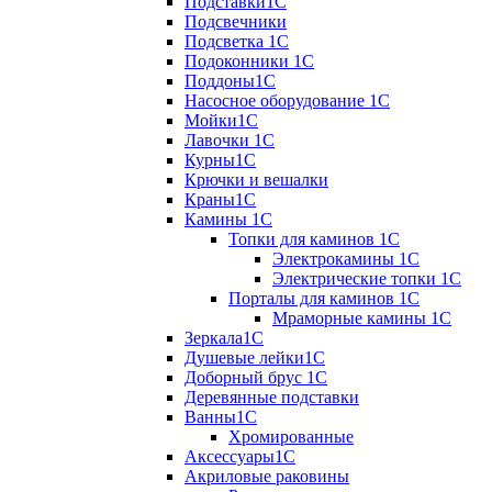
Подставки1С
Подсвечники
Подсветка 1С
Подоконники 1С
Поддоны1С
Насосное оборудование 1С
Мойки1С
Лавочки 1С
Курны1С
Крючки и вешалки
Краны1С
Камины 1C
Топки для каминов 1C
Электрокамины 1С
Электрические топки 1C
Порталы для каминов 1С
Мраморные камины 1C
Зеркала1С
Душевые лейки1С
Доборный брус 1С
Деревянные подставки
Ванны1С
Хромированные
Аксессуары1С
Акриловые раковины