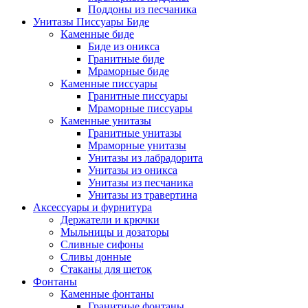
Поддоны из песчаника
Унитазы Писсуары Биде
Каменные биде
Биде из оникса
Гранитные биде
Мраморные биде
Каменные писсуары
Гранитные писсуары
Мраморные писсуары
Каменные унитазы
Гранитные унитазы
Мраморные унитазы
Унитазы из лабрадорита
Унитазы из оникса
Унитазы из песчаника
Унитазы из травертина
Аксессуары и фурнитура
Держатели и крючки
Мыльницы и дозаторы
Сливные сифоны
Сливы донные
Стаканы для щеток
Фонтаны
Каменные фонтаны
Гранитные фонтаны