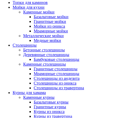
Топки для каминов
Мойки для кухни
Каменные мойки
Базальтовые мойки
Гранитные мойки
Мойки из оникса
Мраморные мойки
Металлические мойки
Медные мойки
Столешницы
Бетонные столешницы
Деревянные столешницы
Бамбуковые столешницы
Каменные столешницы
Гранитные столешницы
Мраморные столешницы
Столешницы из андезита
Столешницы из оникса
Столешницы из травертина
Курны для хамама
Каменные курны
Базальтовые курны
Гранитные курны
Курны из оникса
Курны из травертина