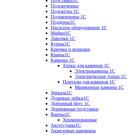
Подставки1С
Подсвечники
Подсветка 1С
Подоконники 1С
Поддоны1С
Насосное оборудование 1С
Мойки1С
Лавочки 1С
Курны1С
Крючки и вешалки
Краны1С
Камины 1C
Топки для каминов 1C
Электрокамины 1С
Электрические топки 1C
Порталы для каминов 1С
Мраморные камины 1C
Зеркала1С
Душевые лейки1С
Доборный брус 1С
Деревянные подставки
Ванны1С
Хромированные
Аксессуары1С
Акриловые раковины