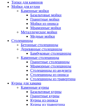
Топки для каминов
Мойки для кухни
Каменные мойки
Базальтовые мойки
Гранитные мойки
Мойки из оникса
Мраморные мойки
Металлические мойки
Медные мойки
Столешницы
Бетонные столешницы
Деревянные столешницы
Бамбуковые столешницы
Каменные столешницы
Гранитные столешницы
Мраморные столешницы
Столешницы из андезита
Столешницы из оникса
Столешницы из травертина
Курны для хамама
Каменные курны
Базальтовые курны
Гранитные курны
Курны из оникса
Курны из травертина