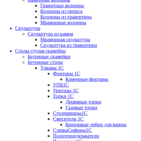
Гранитные колонны
Колонны из оникса
Колонны из травертина
Мраморные колонны
Скульптура
Скульптура из камня
Мраморная скульптура
Скульптура из травертина
Столы стулья скамейки
Бетонные скамейки
Бетонные столы
Tовары 1C
Фонтаны 1C
Каменные фонтаны
УПБ1С
Унитазы 1С
Топки 1С
Дровяные топки
Газовые топки
Столешницы1С
Смесители 1С
Бронзовые лейки для ванны
СливыСифоны1С
Полотенцедержатели