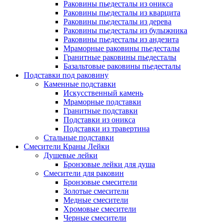
Раковины пьедесталы из оникса
Раковины пьедесталы из кварцита
Раковины пьедесталы из дерева
Раковины пьедесталы из булыжника
Раковины пьедесталы из андезита
Мраморные раковины пьедесталы
Гранитные раковины пьедесталы
Базальтовые раковины пьедесталы
Подставки под раковину
Каменные подставки
Искусственный камень
Мраморные подставки
Гранитные подставки
Подставки из оникса
Подставки из травертина
Стальные подставки
Смесители Краны Лейки
Душевые лейки
Бронзовые лейки для душа
Смесители для раковин
Бронзовые смесители
Золотые смесители
Медные смесители
Хромовые смесители
Черные смесители