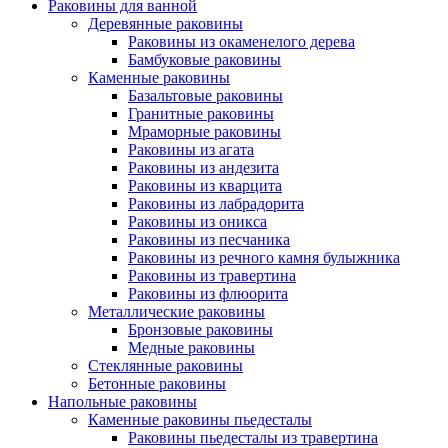
Раковины для ванной
Деревянные раковины
Раковины из окаменелого дерева
Бамбуковые раковины
Каменные раковины
Базальтовые раковины
Гранитные раковины
Мраморные раковины
Раковины из агата
Раковины из андезита
Раковины из кварцита
Раковины из лабрадорита
Раковины из оникса
Раковины из песчаника
Раковины из речного камня булыжника
Раковины из травертина
Раковины из флюорита
Металлические раковины
Бронзовые раковины
Медные раковины
Стеклянные раковины
Бетонные раковины
Напольные раковины
Каменные раковины пьедесталы
Раковины пьедесталы из травертина