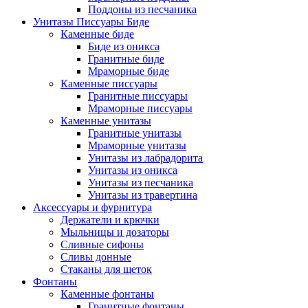
Поддоны из песчаника
Унитазы Писсуары Биде
Каменные биде
Биде из оникса
Гранитные биде
Мраморные биде
Каменные писсуары
Гранитные писсуары
Мраморные писсуары
Каменные унитазы
Гранитные унитазы
Мраморные унитазы
Унитазы из лабрадорита
Унитазы из оникса
Унитазы из песчаника
Унитазы из травертина
Аксессуары и фурнитура
Держатели и крючки
Мыльницы и дозаторы
Сливные сифоны
Сливы донные
Стаканы для щеток
Фонтаны
Каменные фонтаны
Гранитные фонтаны