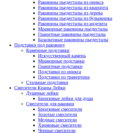
Раковины пьедесталы из оникса
Раковины пьедесталы из кварцита
Раковины пьедесталы из дерева
Раковины пьедесталы из булыжника
Раковины пьедесталы из андезита
Мраморные раковины пьедесталы
Гранитные раковины пьедесталы
Базальтовые раковины пьедесталы
Подставки под раковину
Каменные подставки
Искусственный камень
Мраморные подставки
Гранитные подставки
Подставки из оникса
Подставки из травертина
Стальные подставки
Смесители Краны Лейки
Душевые лейки
Бронзовые лейки для душа
Смесители для раковин
Бронзовые смесители
Золотые смесители
Медные смесители
Хромовые смесители
Черные смесители