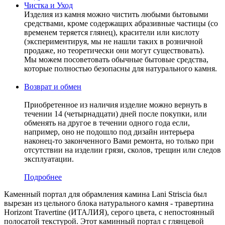
Чистка и Уход
Изделия из камня можно чистить любыми бытовыми
средствами, кроме содержащих абразивные частицы (со
временем теряется глянец), красители или кислоту
(экспериментируя, мы не нашли таких в розничной
продаже, но теоретически они могут существовать).
Мы можем посоветовать обычные бытовые средства,
которые полностью безопасны для натурального камня.
Возврат и обмен
Приобретенное из наличия изделие можно вернуть в
течении 14 (четырнадцати) дней после покупки, или
обменять на другое в течении одного года если,
например, оно не подошло под дизайн интерьера
наконец-то законченного Вами ремонта, но только при
отсутствии на изделии грязи, сколов, трещин или следов
эксплуатации.
Подробнее
Каменный портал для обрамления камина Lani Striscia был
вырезан из цельного блока натурального камня - травертина
Horizont Travertine (ИТАЛИЯ), серого цвета, c непостоянный
полосатой текстурой. Этот каминный портал с глянцевой