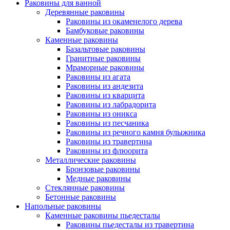
Раковины для ванной
Деревянные раковины
Раковины из окаменелого дерева
Бамбуковые раковины
Каменные раковины
Базальтовые раковины
Гранитные раковины
Мраморные раковины
Раковины из агата
Раковины из андезита
Раковины из кварцита
Раковины из лабрадорита
Раковины из оникса
Раковины из песчаника
Раковины из речного камня булыжника
Раковины из травертина
Раковины из флюорита
Металлические раковины
Бронзовые раковины
Медные раковины
Стеклянные раковины
Бетонные раковины
Напольные раковины
Каменные раковины пьедесталы
Раковины пьедесталы из травертина