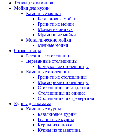
Топки для каминов
Мойки для кухни
Каменные мойки
Базальтовые мойки
Гранитные мойки
Мойки из оникса
Мраморные мойки
Металлические мойки
Медные мойки
Столешницы
Бетонные столешницы
Деревянные столешницы
Бамбуковые столешницы
Каменные столешницы
Гранитные столешницы
Мраморные столешницы
Столешницы из андезита
Столешницы из оникса
Столешницы из травертина
Курны для хамама
Каменные курны
Базальтовые курны
Гранитные курны
Курны из оникса
Курны из травертина