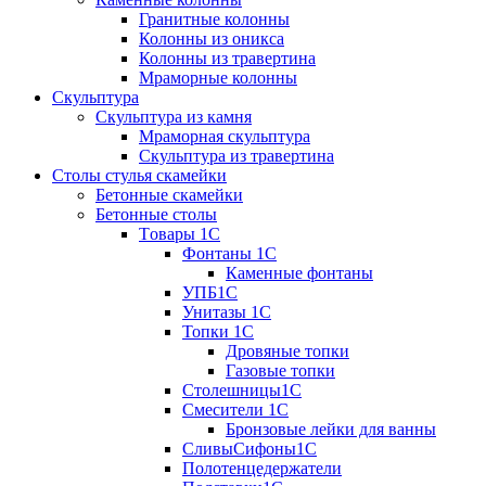
Гранитные колонны
Колонны из оникса
Колонны из травертина
Мраморные колонны
Скульптура
Скульптура из камня
Мраморная скульптура
Скульптура из травертина
Столы стулья скамейки
Бетонные скамейки
Бетонные столы
Tовары 1C
Фонтаны 1C
Каменные фонтаны
УПБ1С
Унитазы 1С
Топки 1С
Дровяные топки
Газовые топки
Столешницы1С
Смесители 1С
Бронзовые лейки для ванны
СливыСифоны1С
Полотенцедержатели