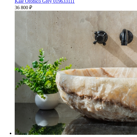
Kale Orobico Grey 019633111
36 800
₽