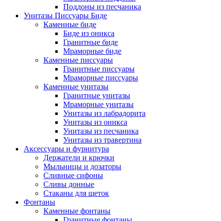
Поддоны из песчаника
Унитазы Писсуары Биде
Каменные биде
Биде из оникса
Гранитные биде
Мраморные биде
Каменные писсуары
Гранитные писсуары
Мраморные писсуары
Каменные унитазы
Гранитные унитазы
Мраморные унитазы
Унитазы из лабрадорита
Унитазы из оникса
Унитазы из песчаника
Унитазы из травертина
Аксессуары и фурнитура
Держатели и крючки
Мыльницы и дозаторы
Сливные сифоны
Сливы донные
Стаканы для щеток
Фонтаны
Каменные фонтаны
Гранитные фонтаны