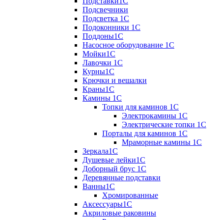
Подставки1С
Подсвечники
Подсветка 1С
Подоконники 1С
Поддоны1С
Насосное оборудование 1С
Мойки1С
Лавочки 1С
Курны1С
Крючки и вешалки
Краны1С
Камины 1C
Топки для каминов 1C
Электрокамины 1С
Электрические топки 1C
Порталы для каминов 1С
Мраморные камины 1C
Зеркала1С
Душевые лейки1С
Доборный брус 1С
Деревянные подставки
Ванны1С
Хромированные
Аксессуары1С
Акриловые раковины