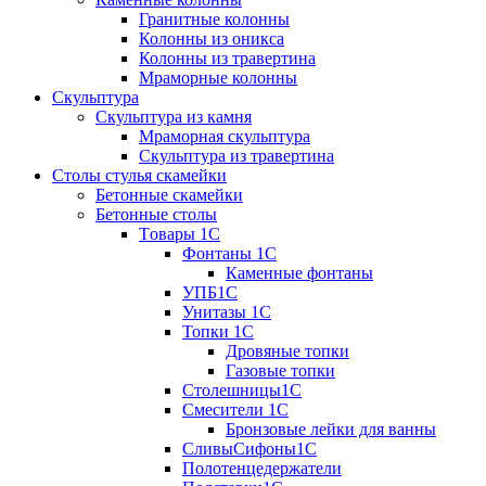
Гранитные колонны
Колонны из оникса
Колонны из травертина
Мраморные колонны
Скульптура
Скульптура из камня
Мраморная скульптура
Скульптура из травертина
Столы стулья скамейки
Бетонные скамейки
Бетонные столы
Tовары 1C
Фонтаны 1C
Каменные фонтаны
УПБ1С
Унитазы 1С
Топки 1С
Дровяные топки
Газовые топки
Столешницы1С
Смесители 1С
Бронзовые лейки для ванны
СливыСифоны1С
Полотенцедержатели