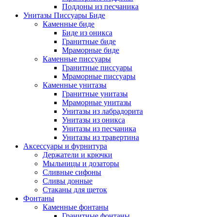
Поддоны из песчаника
Унитазы Писсуары Биде
Каменные биде
Биде из оникса
Гранитные биде
Мраморные биде
Каменные писсуары
Гранитные писсуары
Мраморные писсуары
Каменные унитазы
Гранитные унитазы
Мраморные унитазы
Унитазы из лабрадорита
Унитазы из оникса
Унитазы из песчаника
Унитазы из травертина
Аксессуары и фурнитура
Держатели и крючки
Мыльницы и дозаторы
Сливные сифоны
Сливы донные
Стаканы для щеток
Фонтаны
Каменные фонтаны
Гранитные фонтаны