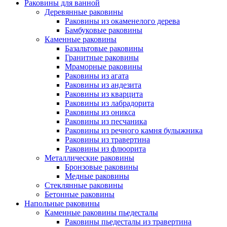
Раковины для ванной
Деревянные раковины
Раковины из окаменелого дерева
Бамбуковые раковины
Каменные раковины
Базальтовые раковины
Гранитные раковины
Мраморные раковины
Раковины из агата
Раковины из андезита
Раковины из кварцита
Раковины из лабрадорита
Раковины из оникса
Раковины из песчаника
Раковины из речного камня булыжника
Раковины из травертина
Раковины из флюорита
Металлические раковины
Бронзовые раковины
Медные раковины
Стеклянные раковины
Бетонные раковины
Напольные раковины
Каменные раковины пьедесталы
Раковины пьедесталы из травертина