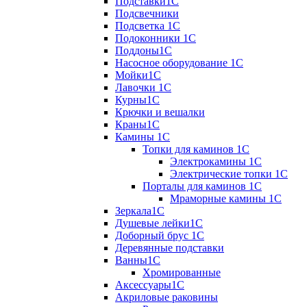
Подставки1С
Подсвечники
Подсветка 1С
Подоконники 1С
Поддоны1С
Насосное оборудование 1С
Мойки1С
Лавочки 1С
Курны1С
Крючки и вешалки
Краны1С
Камины 1C
Топки для каминов 1C
Электрокамины 1С
Электрические топки 1C
Порталы для каминов 1С
Мраморные камины 1C
Зеркала1С
Душевые лейки1С
Доборный брус 1С
Деревянные подставки
Ванны1С
Хромированные
Аксессуары1С
Акриловые раковины