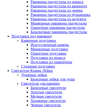
Раковины пьедесталы из оникса
Раковины пьедесталы из кварцита
Раковины пьедесталы из дерева
Раковины пьедесталы из булыжника
Раковины пьедесталы из андезита
Мраморные раковины пьедесталы
Гранитные раковины пьедесталы
Базальтовые раковины пьедесталы
Подставки под раковину
Каменные подставки
Искусственный камень
Мраморные подставки
Гранитные подставки
Подставки из оникса
Подставки из травертина
Стальные подставки
Смесители Краны Лейки
Душевые лейки
Бронзовые лейки для душа
Смесители для раковин
Бронзовые смесители
Золотые смесители
Медные смесители
Хромовые смесители
Черные смесители