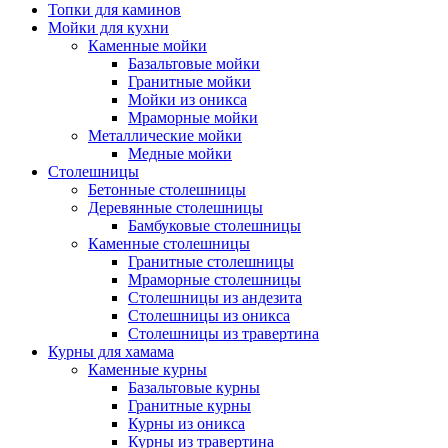
Топки для каминов
Мойки для кухни
Каменные мойки
Базальтовые мойки
Гранитные мойки
Мойки из оникса
Мраморные мойки
Металлические мойки
Медные мойки
Столешницы
Бетонные столешницы
Деревянные столешницы
Бамбуковые столешницы
Каменные столешницы
Гранитные столешницы
Мраморные столешницы
Столешницы из андезита
Столешницы из оникса
Столешницы из травертина
Курны для хамама
Каменные курны
Базальтовые курны
Гранитные курны
Курны из оникса
Курны из травертина