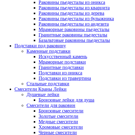
Раковины пьедесталы из оникса
Раковины пьедесталы из кварцита
Раковины пьедесталы из дерева
Раковины пьедесталы из булыжника
Раковины пьедесталы из андезита
Мраморные раковины пьедесталы
Гранитные раковины пьедесталы
Базальтовые раковины пьедесталы
Подставки под раковину
Каменные подставки
Искусственный камень
Мраморные подставки
Гранитные подставки
Подставки из оникса
Подставки из травертина
Стальные подставки
Смесители Краны Лейки
Душевые лейки
Бронзовые лейки для душа
Смесители для раковин
Бронзовые смесители
Золотые смесители
Медные смесители
Хромовые смесители
Черные смесители