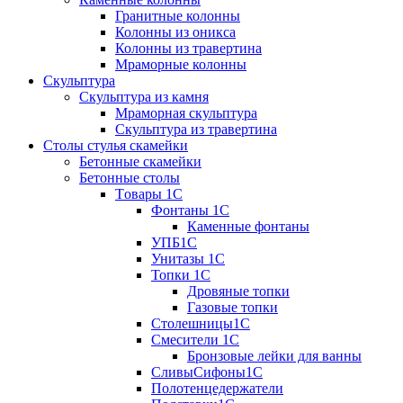
Гранитные колонны
Колонны из оникса
Колонны из травертина
Мраморные колонны
Скульптура
Скульптура из камня
Мраморная скульптура
Скульптура из травертина
Столы стулья скамейки
Бетонные скамейки
Бетонные столы
Tовары 1C
Фонтаны 1C
Каменные фонтаны
УПБ1С
Унитазы 1С
Топки 1С
Дровяные топки
Газовые топки
Столешницы1С
Смесители 1С
Бронзовые лейки для ванны
СливыСифоны1С
Полотенцедержатели