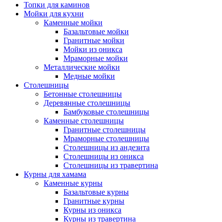
Топки для каминов
Мойки для кухни
Каменные мойки
Базальтовые мойки
Гранитные мойки
Мойки из оникса
Мраморные мойки
Металлические мойки
Медные мойки
Столешницы
Бетонные столешницы
Деревянные столешницы
Бамбуковые столешницы
Каменные столешницы
Гранитные столешницы
Мраморные столешницы
Столешницы из андезита
Столешницы из оникса
Столешницы из травертина
Курны для хамама
Каменные курны
Базальтовые курны
Гранитные курны
Курны из оникса
Курны из травертина