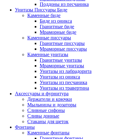
Поддоны из песчаника
Унитазы Писсуары Биде
Каменные биде
Биде из оникса
Гранитные биде
Мраморные биде
Каменные писсуары
Гранитные писсуары
Мраморные писсуары
Каменные унитазы
Гранитные унитазы
Мраморные унитазы
Унитазы из лабрадорита
Унитазы из оникса
Унитазы из песчаника
Унитазы из травертина
Аксессуары и фурнитура
Держатели и крючки
Мыльницы и дозаторы
Сливные сифоны
Сливы донные
Стаканы для щеток
Фонтаны
Каменные фонтаны
Гранитные фонтаны