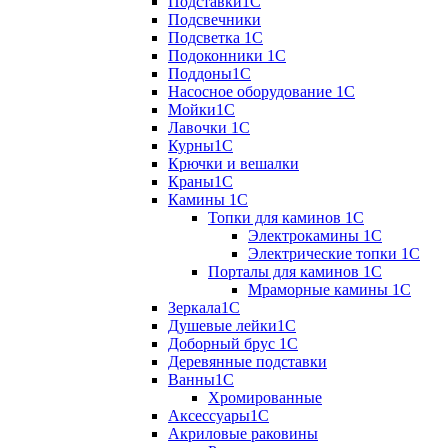
Подставки1С
Подсвечники
Подсветка 1С
Подоконники 1С
Поддоны1С
Насосное оборудование 1С
Мойки1С
Лавочки 1С
Курны1С
Крючки и вешалки
Краны1С
Камины 1C
Топки для каминов 1C
Электрокамины 1С
Электрические топки 1C
Порталы для каминов 1С
Мраморные камины 1C
Зеркала1С
Душевые лейки1С
Доборный брус 1С
Деревянные подставки
Ванны1С
Хромированные
Аксессуары1С
Акриловые раковины