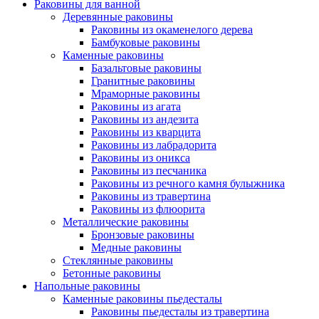
Раковины для ванной
Деревянные раковины
Раковины из окаменелого дерева
Бамбуковые раковины
Каменные раковины
Базальтовые раковины
Гранитные раковины
Мраморные раковины
Раковины из агата
Раковины из андезита
Раковины из кварцита
Раковины из лабрадорита
Раковины из оникса
Раковины из песчаника
Раковины из речного камня булыжника
Раковины из травертина
Раковины из флюорита
Металлические раковины
Бронзовые раковины
Медные раковины
Стеклянные раковины
Бетонные раковины
Напольные раковины
Каменные раковины пьедесталы
Раковины пьедесталы из травертина