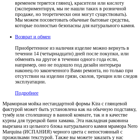
временем теряется глянец), красители или кислоту
(экспериментируя, мы не нашли таких в розничной
продаже, но теоретически они могут существовать).
Мы можем посоветовать обычные бытовые средства,
которые полностью безопасны для натурального камня.
Возврат и обмен
Приобретенное из наличия изделие можно вернуть в
течении 14 (четырнадцати) дней после покупки, или
обменять на другое в течении одного года если,
например, оно не подошло под дизайн интерьера
наконец-то законченного Вами ремонта, но только при
отсутствии на изделии грязи, сколов, трещин или следов
эксплуатации.
Подробнее
Мраморная мойка нестандартной формы Kira с глянцевой
фактурой может быть установлена как на обычную подставку,
тумбу или столешницу в ванной комнате, так и в качестве
курны для турецкой бани хамама. Эта накладная раковина
вырезана из цельного блока натурального камня мрамора Nero
Marquina (ИСПАНИЯ) черного цвета c непостоянный с
прожилками текстурой. Также вы можете заказать у нас