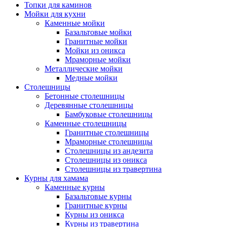
Топки для каминов
Мойки для кухни
Каменные мойки
Базальтовые мойки
Гранитные мойки
Мойки из оникса
Мраморные мойки
Металлические мойки
Медные мойки
Столешницы
Бетонные столешницы
Деревянные столешницы
Бамбуковые столешницы
Каменные столешницы
Гранитные столешницы
Мраморные столешницы
Столешницы из андезита
Столешницы из оникса
Столешницы из травертина
Курны для хамама
Каменные курны
Базальтовые курны
Гранитные курны
Курны из оникса
Курны из травертина