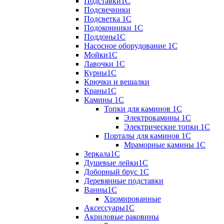
Подставки1С
Подсвечники
Подсветка 1С
Подоконники 1С
Поддоны1С
Насосное оборудование 1С
Мойки1С
Лавочки 1С
Курны1С
Крючки и вешалки
Краны1С
Камины 1C
Топки для каминов 1C
Электрокамины 1С
Электрические топки 1C
Порталы для каминов 1С
Мраморные камины 1C
Зеркала1С
Душевые лейки1С
Доборный брус 1С
Деревянные подставки
Ванны1С
Хромированные
Аксессуары1С
Акриловые раковины