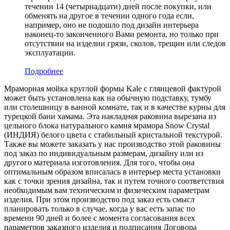
течении 14 (четырнадцати) дней после покупки, или
обменять на другое в течении одного года если,
например, оно не подошло под дизайн интерьера
наконец-то законченного Вами ремонта, но только при
отсутствии на изделии грязи, сколов, трещин или следов
эксплуатации.
Подробнее
Мраморная мойка круглой формы Kale с глянцевой фактурой
может быть установлена как на обычную подставку, тумбу
или столешницу в ванной комнате, так и в качестве курны для
турецкой бани хамама. Эта накладная раковина вырезана из
цельного блока натурального камня мрамора Snow Crystal
(ИНДИЯ) белого цвета c стабильный кристальной текстурой.
Также вы можете заказать у нас производство этой раковины
под заказ по индивидуальным размерам, дизайну или из
другого материала изготовления. Для того, чтобы она
оптимальным образом вписалась в интерьер места установки
как с точки зрения дизайна, так и путем точного соответствия
необходимым вам техническим и физическим параметрам
изделия. При этом производство под заказ есть смысл
планировать только в случае, когда у вас есть запас по
времени 90 дней и более с момента согласования всех
параметров заказного изделия и подписания Договора