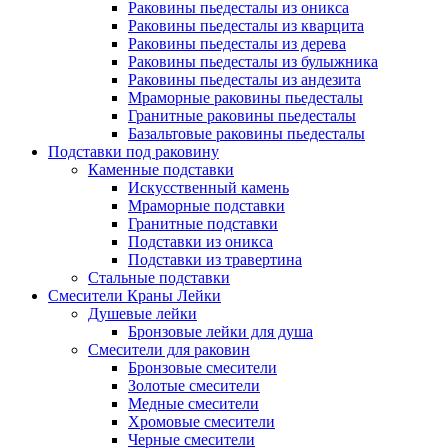
Раковины пьедесталы из оникса
Раковины пьедесталы из кварцита
Раковины пьедесталы из дерева
Раковины пьедесталы из булыжника
Раковины пьедесталы из андезита
Мраморные раковины пьедесталы
Гранитные раковины пьедесталы
Базальтовые раковины пьедесталы
Подставки под раковину
Каменные подставки
Искусственный камень
Мраморные подставки
Гранитные подставки
Подставки из оникса
Подставки из травертина
Стальные подставки
Смесители Краны Лейки
Душевые лейки
Бронзовые лейки для душа
Смесители для раковин
Бронзовые смесители
Золотые смесители
Медные смесители
Хромовые смесители
Черные смесители