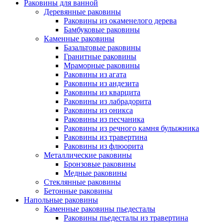
Раковины для ванной
Деревянные раковины
Раковины из окаменелого дерева
Бамбуковые раковины
Каменные раковины
Базальтовые раковины
Гранитные раковины
Мраморные раковины
Раковины из агата
Раковины из андезита
Раковины из кварцита
Раковины из лабрадорита
Раковины из оникса
Раковины из песчаника
Раковины из речного камня булыжника
Раковины из травертина
Раковины из флюорита
Металлические раковины
Бронзовые раковины
Медные раковины
Стеклянные раковины
Бетонные раковины
Напольные раковины
Каменные раковины пьедесталы
Раковины пьедесталы из травертина