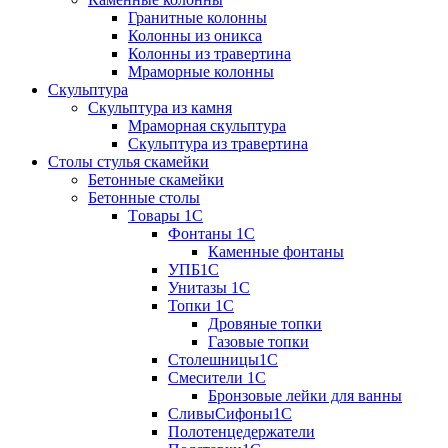
Гранитные колонны
Колонны из оникса
Колонны из травертина
Мраморные колонны
Скульптура
Скульптура из камня
Мраморная скульптура
Скульптура из травертина
Столы стулья скамейки
Бетонные скамейки
Бетонные столы
Tовары 1C
Фонтаны 1C
Каменные фонтаны
УПБ1С
Унитазы 1С
Топки 1С
Дровяные топки
Газовые топки
Столешницы1С
Смесители 1С
Бронзовые лейки для ванны
СливыСифоны1С
Полотенцедержатели