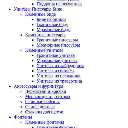
Поддоны из песчаника
Унитазы Писсуары Биде
Каменные биде
Биде из оникса
Гранитные биде
Мраморные биде
Каменные писсуары
Гранитные писсуары
Мраморные писсуары
Каменные унитазы
Гранитные унитазы
Мраморные унитазы
Унитазы из лабрадорита
Унитазы из оникса
Унитазы из песчаника
Унитазы из травертина
Аксессуары и фурнитура
Держатели и крючки
Мыльницы и дозаторы
Сливные сифоны
Сливы донные
Стаканы для щеток
Фонтаны
Каменные фонтаны
Гранитные фонтаны