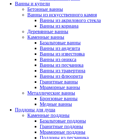
Ванны и купели
Бетонные ванны
Ванны из искусственного камня
Ванны из акрилового стекла
Ванны из кориана
Деревянные ванны
Каменные ванны
Базальтовые ванны
Ванны из андезита
Ванны из известняка
Ванны из оникса
Ванны из песчаника
Ванны из травертина
Ванны из флюорита
Гранитные ванны
Мраморные ванны
Металлические ванны
Бронзовые ванны
Медные ванны
Поддоны для душа
Каменные поддоны
Базальтовые поддоны
Гранитные поддоны
Мраморные поддоны
Поддоны из песчаника