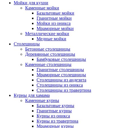
Мойки для кухни
Каменные мойки
Базальтовые мойки
Гранитные мойки
Мойки из оникса
Мраморные мойки
Металлические мойки
Медные мойки
Столешницы
Бетонные столешницы
Деревянные столешницы
Бамбуковые столешницы
Каменные столешницы
Гранитные столешницы
Мраморные столешницы
Столешницы из андезита
Столешницы из оникса
Столешницы из травертина
Курны для хамама
Каменные курны
Базальтовые курны
Гранитные курны
Курны из оникса
Курны из травертина
Мраморные курны