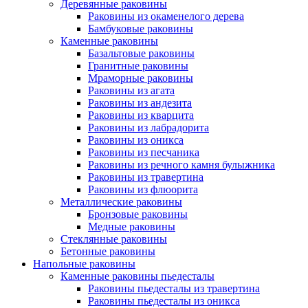
Деревянные раковины
Раковины из окаменелого дерева
Бамбуковые раковины
Каменные раковины
Базальтовые раковины
Гранитные раковины
Мраморные раковины
Раковины из агата
Раковины из андезита
Раковины из кварцита
Раковины из лабрадорита
Раковины из оникса
Раковины из песчаника
Раковины из речного камня булыжника
Раковины из травертина
Раковины из флюорита
Металлические раковины
Бронзовые раковины
Медные раковины
Стеклянные раковины
Бетонные раковины
Напольные раковины
Каменные раковины пьедесталы
Раковины пьедесталы из травертина
Раковины пьедесталы из оникса