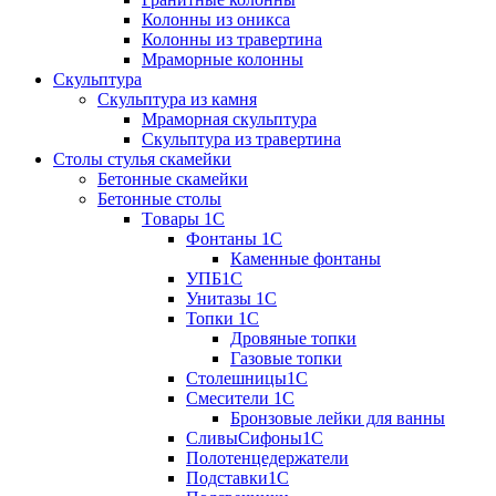
Колонны из оникса
Колонны из травертина
Мраморные колонны
Скульптура
Скульптура из камня
Мраморная скульптура
Скульптура из травертина
Столы стулья скамейки
Бетонные скамейки
Бетонные столы
Tовары 1C
Фонтаны 1C
Каменные фонтаны
УПБ1С
Унитазы 1С
Топки 1С
Дровяные топки
Газовые топки
Столешницы1С
Смесители 1С
Бронзовые лейки для ванны
СливыСифоны1С
Полотенцедержатели
Подставки1С