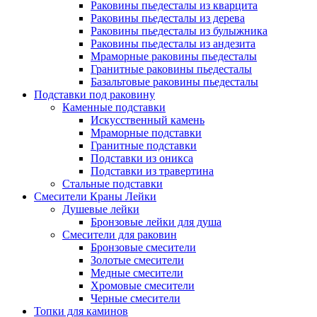
Раковины пьедесталы из кварцита
Раковины пьедесталы из дерева
Раковины пьедесталы из булыжника
Раковины пьедесталы из андезита
Мраморные раковины пьедесталы
Гранитные раковины пьедесталы
Базальтовые раковины пьедесталы
Подставки под раковину
Каменные подставки
Искусственный камень
Мраморные подставки
Гранитные подставки
Подставки из оникса
Подставки из травертина
Стальные подставки
Смесители Краны Лейки
Душевые лейки
Бронзовые лейки для душа
Смесители для раковин
Бронзовые смесители
Золотые смесители
Медные смесители
Хромовые смесители
Черные смесители
Топки для каминов