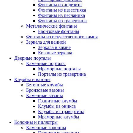
Фонтаны из андезита
Фонтаны из известняка
Фонтаны из песчаника
Фонтаны из травертина
Металлические фонтаны
Бронзовые фонтаны
Фонтаны из искусственного камня
Зеркала для ванной
Зеркала в камне
Кованые зеркала
Дверные порталы
Каменные порталы
Мраморные порталы
Порталы из травертина
Клумбы и вазоны
Бетонные клумбы
Бронзовые вазоны
Каменные вазоны
Гранитные клумбы
Клумбы из оникса
Клумбы из травертина
Мраморные клумбы
Колонны и пилястры
Каменные колонны
Гранитные колонны