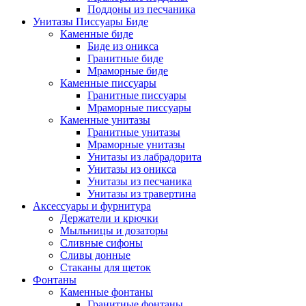
Поддоны из песчаника
Унитазы Писсуары Биде
Каменные биде
Биде из оникса
Гранитные биде
Мраморные биде
Каменные писсуары
Гранитные писсуары
Мраморные писсуары
Каменные унитазы
Гранитные унитазы
Мраморные унитазы
Унитазы из лабрадорита
Унитазы из оникса
Унитазы из песчаника
Унитазы из травертина
Аксессуары и фурнитура
Держатели и крючки
Мыльницы и дозаторы
Сливные сифоны
Сливы донные
Стаканы для щеток
Фонтаны
Каменные фонтаны
Гранитные фонтаны