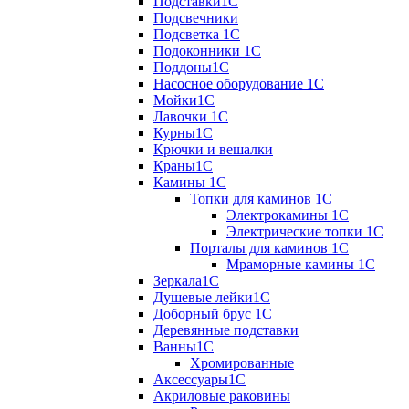
Подставки1С
Подсвечники
Подсветка 1С
Подоконники 1С
Поддоны1С
Насосное оборудование 1С
Мойки1С
Лавочки 1С
Курны1С
Крючки и вешалки
Краны1С
Камины 1C
Топки для каминов 1C
Электрокамины 1С
Электрические топки 1C
Порталы для каминов 1С
Мраморные камины 1C
Зеркала1С
Душевые лейки1С
Доборный брус 1С
Деревянные подставки
Ванны1С
Хромированные
Аксессуары1С
Акриловые раковины