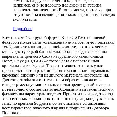
обменять на другое в течении одного года если,
например, оно не подошло под дизайн интерьера
наконец-то законченного Вами ремонта, но только при
отсутствии на изделии грязи, сколов, трещин или следов
эксплуатации.
Подробнее
Каменная мойка круглой формы Kale GLOW с глянцевой
фактурой может быть установлена как на обычную подставку,
тумбу или столешницу в ванной комнате, так и в качестве
курны для турецкой бани хамама. Эта накладная раковина
вырезана из цельного блока натурального камня оникса
Honey Onyx (ИНДИЯ) желтого цвета c непостоянный
кристальной текстурой. Также вы можете заказать у нас
производство этой раковины под заказ по индивидуальным
размерам, дизайну или из другого материала изготовления.
Для того, чтобы она оптимальным образом вписалась в
интерьер места установки как с точки зрения дизайна, так и
путем точного соответствия необходимым вам техническим и
физическим параметрам изделия. При этом производство под
заказ есть смысл планировать только в случае, когда у вас есть
запас по времени 90 дней и более с момента согласования
всех параметров заказного изделия и подписания Договора
Поставки.