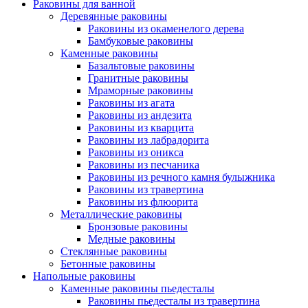
Раковины для ванной
Деревянные раковины
Раковины из окаменелого дерева
Бамбуковые раковины
Каменные раковины
Базальтовые раковины
Гранитные раковины
Мраморные раковины
Раковины из агата
Раковины из андезита
Раковины из кварцита
Раковины из лабрадорита
Раковины из оникса
Раковины из песчаника
Раковины из речного камня булыжника
Раковины из травертина
Раковины из флюорита
Металлические раковины
Бронзовые раковины
Медные раковины
Стеклянные раковины
Бетонные раковины
Напольные раковины
Каменные раковины пьедесталы
Раковины пьедесталы из травертина