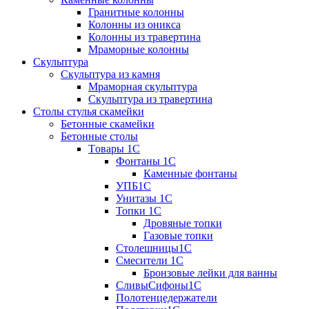
Гранитные колонны
Колонны из оникса
Колонны из травертина
Мраморные колонны
Скульптура
Скульптура из камня
Мраморная скульптура
Скульптура из травертина
Столы стулья скамейки
Бетонные скамейки
Бетонные столы
Tовары 1C
Фонтаны 1C
Каменные фонтаны
УПБ1С
Унитазы 1С
Топки 1С
Дровяные топки
Газовые топки
Столешницы1С
Смесители 1С
Бронзовые лейки для ванны
СливыСифоны1С
Полотенцедержатели