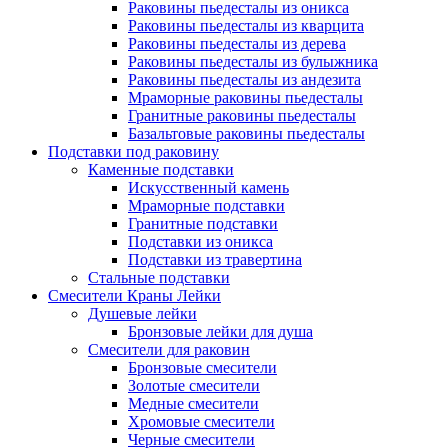
Раковины пьедесталы из оникса
Раковины пьедесталы из кварцита
Раковины пьедесталы из дерева
Раковины пьедесталы из булыжника
Раковины пьедесталы из андезита
Мраморные раковины пьедесталы
Гранитные раковины пьедесталы
Базальтовые раковины пьедесталы
Подставки под раковину
Каменные подставки
Искусственный камень
Мраморные подставки
Гранитные подставки
Подставки из оникса
Подставки из травертина
Стальные подставки
Смесители Краны Лейки
Душевые лейки
Бронзовые лейки для душа
Смесители для раковин
Бронзовые смесители
Золотые смесители
Медные смесители
Хромовые смесители
Черные смесители