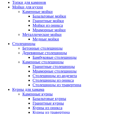
Топки для каминов
Мойки для кухни
Каменные мойки
Базальтовые мойки
Гранитные мойки
Мойки из оникса
Мраморные мойки
Металлические мойки
Медные мойки
Столешницы
Бетонные столешницы
Деревянные столешницы
Бамбуковые столешницы
Каменные столешницы
Гранитные столешницы
Мраморные столешницы
Столешницы из андезита
Столешницы из оникса
Столешницы из травертина
Курны для хамама
Каменные курны
Базальтовые курны
Гранитные курны
Курны из оникса
Курны из травертина