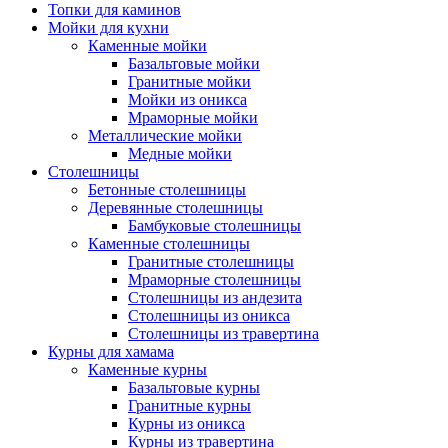
Топки для каминов
Мойки для кухни
Каменные мойки
Базальтовые мойки
Гранитные мойки
Мойки из оникса
Мраморные мойки
Металлические мойки
Медные мойки
Столешницы
Бетонные столешницы
Деревянные столешницы
Бамбуковые столешницы
Каменные столешницы
Гранитные столешницы
Мраморные столешницы
Столешницы из андезита
Столешницы из оникса
Столешницы из травертина
Курны для хамама
Каменные курны
Базальтовые курны
Гранитные курны
Курны из оникса
Курны из травертина