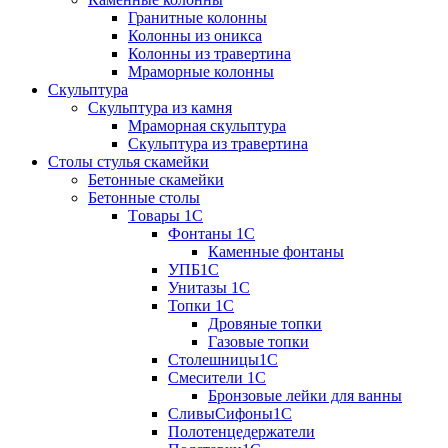
Гранитные колонны
Колонны из оникса
Колонны из травертина
Мраморные колонны
Скульптура
Скульптура из камня
Мраморная скульптура
Скульптура из травертина
Столы стулья скамейки
Бетонные скамейки
Бетонные столы
Tовары 1C
Фонтаны 1C
Каменные фонтаны
УПБ1С
Унитазы 1С
Топки 1С
Дровяные топки
Газовые топки
Столешницы1С
Смесители 1С
Бронзовые лейки для ванны
СливыСифоны1С
Полотенцедержатели