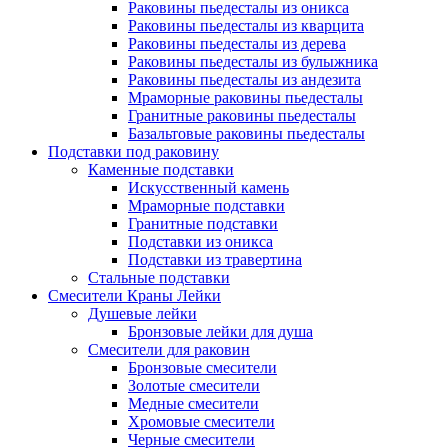
Раковины пьедесталы из оникса
Раковины пьедесталы из кварцита
Раковины пьедесталы из дерева
Раковины пьедесталы из булыжника
Раковины пьедесталы из андезита
Мраморные раковины пьедесталы
Гранитные раковины пьедесталы
Базальтовые раковины пьедесталы
Подставки под раковину
Каменные подставки
Искусственный камень
Мраморные подставки
Гранитные подставки
Подставки из оникса
Подставки из травертина
Стальные подставки
Смесители Краны Лейки
Душевые лейки
Бронзовые лейки для душа
Смесители для раковин
Бронзовые смесители
Золотые смесители
Медные смесители
Хромовые смесители
Черные смесители