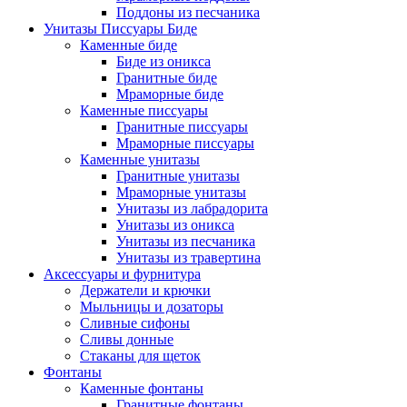
Поддоны из песчаника
Унитазы Писсуары Биде
Каменные биде
Биде из оникса
Гранитные биде
Мраморные биде
Каменные писсуары
Гранитные писсуары
Мраморные писсуары
Каменные унитазы
Гранитные унитазы
Мраморные унитазы
Унитазы из лабрадорита
Унитазы из оникса
Унитазы из песчаника
Унитазы из травертина
Аксессуары и фурнитура
Держатели и крючки
Мыльницы и дозаторы
Сливные сифоны
Сливы донные
Стаканы для щеток
Фонтаны
Каменные фонтаны
Гранитные фонтаны