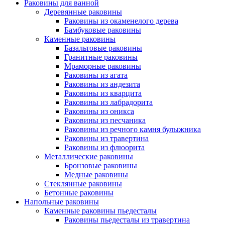
Раковины для ванной
Деревянные раковины
Раковины из окаменелого дерева
Бамбуковые раковины
Каменные раковины
Базальтовые раковины
Гранитные раковины
Мраморные раковины
Раковины из агата
Раковины из андезита
Раковины из кварцита
Раковины из лабрадорита
Раковины из оникса
Раковины из песчаника
Раковины из речного камня булыжника
Раковины из травертина
Раковины из флюорита
Металлические раковины
Бронзовые раковины
Медные раковины
Стеклянные раковины
Бетонные раковины
Напольные раковины
Каменные раковины пьедесталы
Раковины пьедесталы из травертина