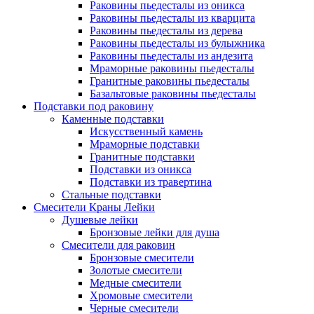
Раковины пьедесталы из оникса
Раковины пьедесталы из кварцита
Раковины пьедесталы из дерева
Раковины пьедесталы из булыжника
Раковины пьедесталы из андезита
Мраморные раковины пьедесталы
Гранитные раковины пьедесталы
Базальтовые раковины пьедесталы
Подставки под раковину
Каменные подставки
Искусственный камень
Мраморные подставки
Гранитные подставки
Подставки из оникса
Подставки из травертина
Стальные подставки
Смесители Краны Лейки
Душевые лейки
Бронзовые лейки для душа
Смесители для раковин
Бронзовые смесители
Золотые смесители
Медные смесители
Хромовые смесители
Черные смесители