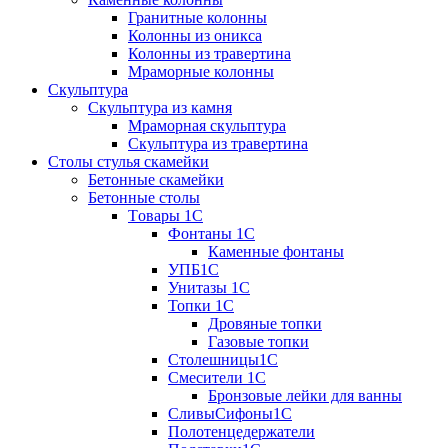
Гранитные колонны
Колонны из оникса
Колонны из травертина
Мраморные колонны
Скульптура
Скульптура из камня
Мраморная скульптура
Скульптура из травертина
Столы стулья скамейки
Бетонные скамейки
Бетонные столы
Tовары 1C
Фонтаны 1C
Каменные фонтаны
УПБ1С
Унитазы 1С
Топки 1С
Дровяные топки
Газовые топки
Столешницы1С
Смесители 1С
Бронзовые лейки для ванны
СливыСифоны1С
Полотенцедержатели