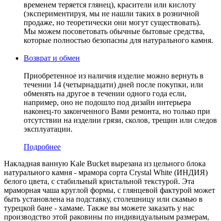
временем теряется глянец), красители или кислоту
(экспериментируя, мы не нашли таких в розничной
продаже, но теоретически они могут существовать).
Мы можем посоветовать обычные бытовые средства,
которые полностью безопасны для натурального камня.
Возврат и обмен
Приобретенное из наличия изделие можно вернуть в
течении 14 (четырнадцати) дней после покупки, или
обменять на другое в течении одного года если,
например, оно не подошло под дизайн интерьера
наконец-то законченного Вами ремонта, но только при
отсутствии на изделии грязи, сколов, трещин или следов
эксплуатации.
Подробнее
Накладная ванную Kale Bucket вырезана из цельного блока
натурального камня - мрамора сорта Crystal White (ИНДИЯ)
белого цвета, c стабильный кристальной текстурой. Эта
мраморная чаша круглой формы, с глянцевой фактурой может
быть установлена на подставку, столешницу или скамью в
турецкой бане - хамаме. Также вы можете заказать у нас
производство этой раковины по индивидуальным размерам,