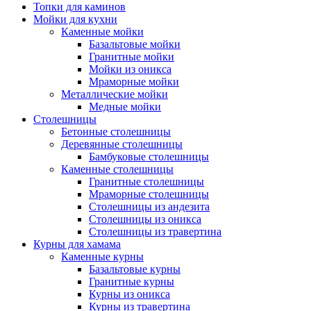
Топки для каминов
Мойки для кухни
Каменные мойки
Базальтовые мойки
Гранитные мойки
Мойки из оникса
Мраморные мойки
Металлические мойки
Медные мойки
Столешницы
Бетонные столешницы
Деревянные столешницы
Бамбуковые столешницы
Каменные столешницы
Гранитные столешницы
Мраморные столешницы
Столешницы из андезита
Столешницы из оникса
Столешницы из травертина
Курны для хамама
Каменные курны
Базальтовые курны
Гранитные курны
Курны из оникса
Курны из травертина