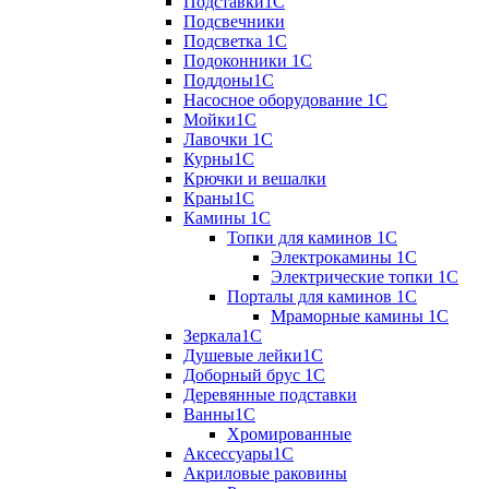
Подставки1С
Подсвечники
Подсветка 1С
Подоконники 1С
Поддоны1С
Насосное оборудование 1С
Мойки1С
Лавочки 1С
Курны1С
Крючки и вешалки
Краны1С
Камины 1C
Топки для каминов 1C
Электрокамины 1С
Электрические топки 1C
Порталы для каминов 1С
Мраморные камины 1C
Зеркала1С
Душевые лейки1С
Доборный брус 1С
Деревянные подставки
Ванны1С
Хромированные
Аксессуары1С
Акриловые раковины