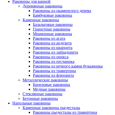
Раковины для ванной
Деревянные раковины
Раковины из окаменелого дерева
Бамбуковые раковины
Каменные раковины
Базальтовые раковины
Гранитные раковины
Мраморные раковины
Раковины из агата
Раковины из андезита
Раковины из кварцита
Раковины из лабрадорита
Раковины из оникса
Раковины из песчаника
Раковины из речного камня булыжника
Раковины из травертина
Раковины из флюорита
Металлические раковины
Бронзовые раковины
Медные раковины
Стеклянные раковины
Бетонные раковины
Напольные раковины
Каменные раковины пьедесталы
Раковины пьедесталы из травертина