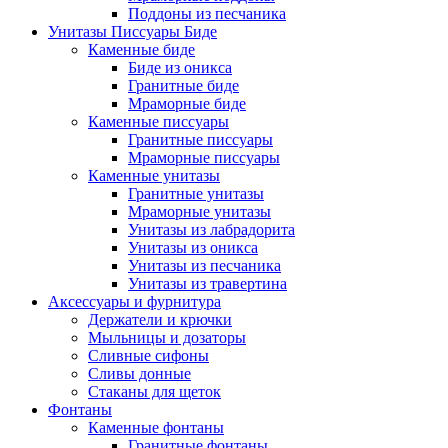
Поддоны из песчаника
Унитазы Писсуары Биде
Каменные биде
Биде из оникса
Гранитные биде
Мраморные биде
Каменные писсуары
Гранитные писсуары
Мраморные писсуары
Каменные унитазы
Гранитные унитазы
Мраморные унитазы
Унитазы из лабрадорита
Унитазы из оникса
Унитазы из песчаника
Унитазы из травертина
Аксессуары и фурнитура
Держатели и крючки
Мыльницы и дозаторы
Сливные сифоны
Сливы донные
Стаканы для щеток
Фонтаны
Каменные фонтаны
Гранитные фонтаны