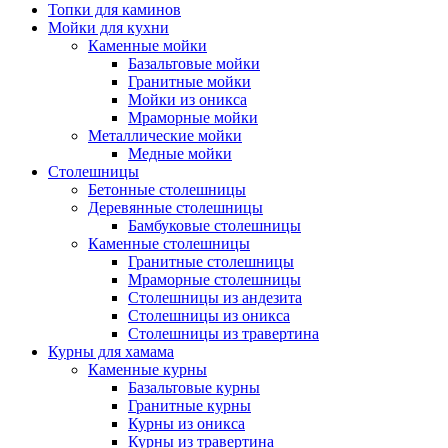
Топки для каминов
Мойки для кухни
Каменные мойки
Базальтовые мойки
Гранитные мойки
Мойки из оникса
Мраморные мойки
Металлические мойки
Медные мойки
Столешницы
Бетонные столешницы
Деревянные столешницы
Бамбуковые столешницы
Каменные столешницы
Гранитные столешницы
Мраморные столешницы
Столешницы из андезита
Столешницы из оникса
Столешницы из травертина
Курны для хамама
Каменные курны
Базальтовые курны
Гранитные курны
Курны из оникса
Курны из травертина