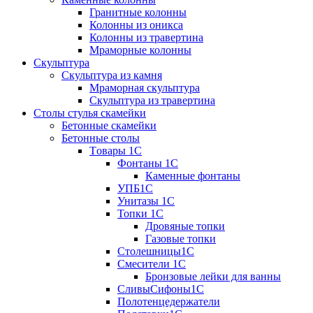
Гранитные колонны
Колонны из оникса
Колонны из травертина
Мраморные колонны
Скульптура
Скульптура из камня
Мраморная скульптура
Скульптура из травертина
Столы стулья скамейки
Бетонные скамейки
Бетонные столы
Tовары 1C
Фонтаны 1C
Каменные фонтаны
УПБ1С
Унитазы 1С
Топки 1С
Дровяные топки
Газовые топки
Столешницы1С
Смесители 1С
Бронзовые лейки для ванны
СливыСифоны1С
Полотенцедержатели