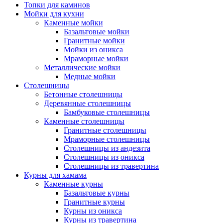
Топки для каминов
Мойки для кухни
Каменные мойки
Базальтовые мойки
Гранитные мойки
Мойки из оникса
Мраморные мойки
Металлические мойки
Медные мойки
Столешницы
Бетонные столешницы
Деревянные столешницы
Бамбуковые столешницы
Каменные столешницы
Гранитные столешницы
Мраморные столешницы
Столешницы из андезита
Столешницы из оникса
Столешницы из травертина
Курны для хамама
Каменные курны
Базальтовые курны
Гранитные курны
Курны из оникса
Курны из травертина