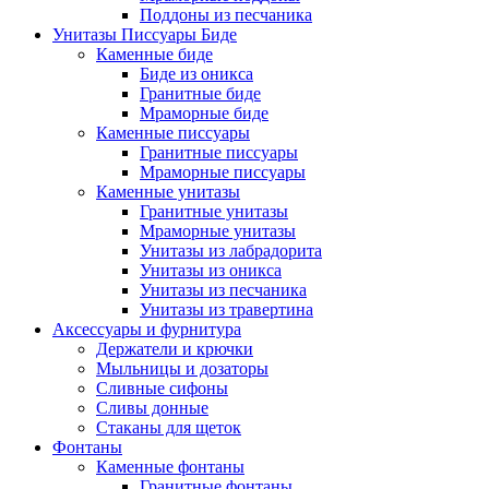
Поддоны из песчаника
Унитазы Писсуары Биде
Каменные биде
Биде из оникса
Гранитные биде
Мраморные биде
Каменные писсуары
Гранитные писсуары
Мраморные писсуары
Каменные унитазы
Гранитные унитазы
Мраморные унитазы
Унитазы из лабрадорита
Унитазы из оникса
Унитазы из песчаника
Унитазы из травертина
Аксессуары и фурнитура
Держатели и крючки
Мыльницы и дозаторы
Сливные сифоны
Сливы донные
Стаканы для щеток
Фонтаны
Каменные фонтаны
Гранитные фонтаны