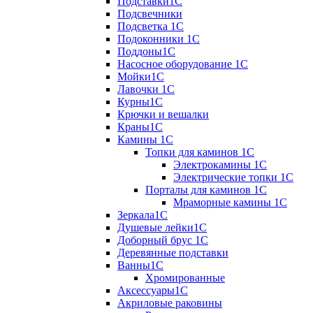
Подставки1С
Подсвечники
Подсветка 1С
Подоконники 1С
Поддоны1С
Насосное оборудование 1С
Мойки1С
Лавочки 1С
Курны1С
Крючки и вешалки
Краны1С
Камины 1C
Топки для каминов 1C
Электрокамины 1С
Электрические топки 1C
Порталы для каминов 1С
Мраморные камины 1C
Зеркала1С
Душевые лейки1С
Доборный брус 1С
Деревянные подставки
Ванны1С
Хромированные
Аксессуары1С
Акриловые раковины