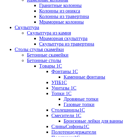
Гранитные колонны
Колонны из оникса
Колонны из травертина
Мраморные колонны
Скульптура
Скульптура из камня
Мраморная скульптура
Скульптура из травертина
Столы стулья скамейки
Бетонные скамейки
Бетонные столы
Tовары 1C
Фонтаны 1C
Каменные фонтаны
УПБ1С
Унитазы 1С
Топки 1С
Дровяные топки
Газовые топки
Столешницы1С
Смесители 1С
Бронзовые лейки для ванны
СливыСифоны1С
Полотенцедержатели