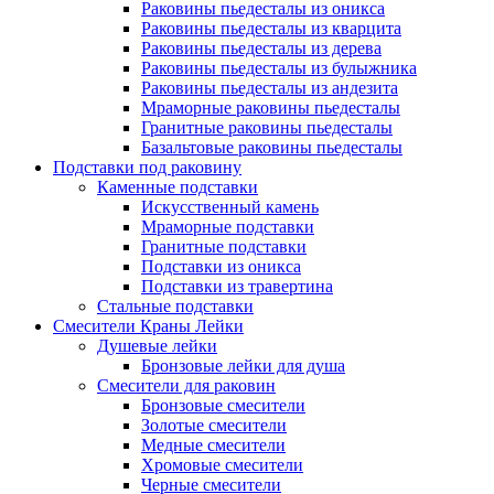
Раковины пьедесталы из оникса
Раковины пьедесталы из кварцита
Раковины пьедесталы из дерева
Раковины пьедесталы из булыжника
Раковины пьедесталы из андезита
Мраморные раковины пьедесталы
Гранитные раковины пьедесталы
Базальтовые раковины пьедесталы
Подставки под раковину
Каменные подставки
Искусственный камень
Мраморные подставки
Гранитные подставки
Подставки из оникса
Подставки из травертина
Стальные подставки
Смесители Краны Лейки
Душевые лейки
Бронзовые лейки для душа
Смесители для раковин
Бронзовые смесители
Золотые смесители
Медные смесители
Хромовые смесители
Черные смесители