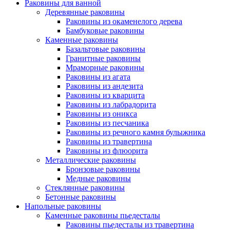
Раковины для ванной
Деревянные раковины
Раковины из окаменелого дерева
Бамбуковые раковины
Каменные раковины
Базальтовые раковины
Гранитные раковины
Мраморные раковины
Раковины из агата
Раковины из андезита
Раковины из кварцита
Раковины из лабрадорита
Раковины из оникса
Раковины из песчаника
Раковины из речного камня булыжника
Раковины из травертина
Раковины из флюорита
Металлические раковины
Бронзовые раковины
Медные раковины
Стеклянные раковины
Бетонные раковины
Напольные раковины
Каменные раковины пьедесталы
Раковины пьедесталы из травертина