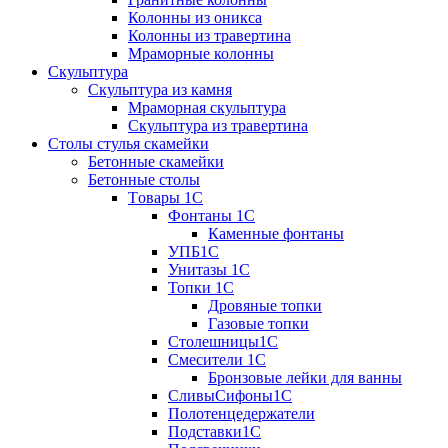
Колонны из оникса
Колонны из травертина
Мраморные колонны
Скульптура
Скульптура из камня
Мраморная скульптура
Скульптура из травертина
Столы стулья скамейки
Бетонные скамейки
Бетонные столы
Tовары 1C
Фонтаны 1C
Каменные фонтаны
УПБ1С
Унитазы 1С
Топки 1С
Дровяные топки
Газовые топки
Столешницы1С
Смесители 1С
Бронзовые лейки для ванны
СливыСифоны1С
Полотенцедержатели
Подставки1С