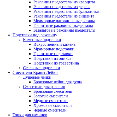
Раковины пьедесталы из кварцита
Раковины пьедесталы из дерева
Раковины пьедесталы из булыжника
Раковины пьедесталы из андезита
Мраморные раковины пьедесталы
Гранитные раковины пьедесталы
Базальтовые раковины пьедесталы
Подставки под раковину
Каменные подставки
Искусственный камень
Мраморные подставки
Гранитные подставки
Подставки из оникса
Подставки из травертина
Стальные подставки
Смесители Краны Лейки
Душевые лейки
Бронзовые лейки для душа
Смесители для раковин
Бронзовые смесители
Золотые смесители
Медные смесители
Хромовые смесители
Черные смесители
Топки для каминов