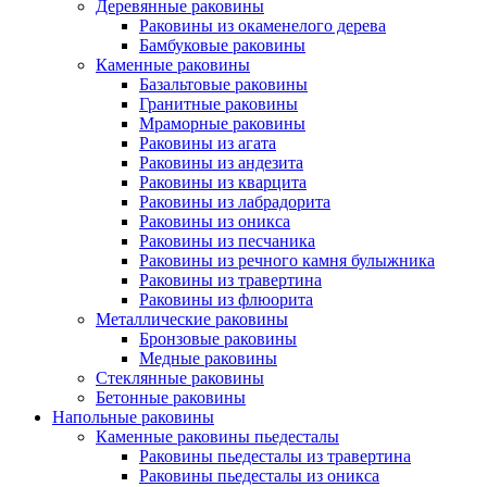
Деревянные раковины
Раковины из окаменелого дерева
Бамбуковые раковины
Каменные раковины
Базальтовые раковины
Гранитные раковины
Мраморные раковины
Раковины из агата
Раковины из андезита
Раковины из кварцита
Раковины из лабрадорита
Раковины из оникса
Раковины из песчаника
Раковины из речного камня булыжника
Раковины из травертина
Раковины из флюорита
Металлические раковины
Бронзовые раковины
Медные раковины
Стеклянные раковины
Бетонные раковины
Напольные раковины
Каменные раковины пьедесталы
Раковины пьедесталы из травертина
Раковины пьедесталы из оникса