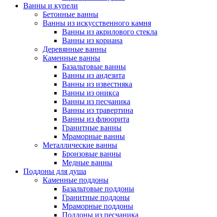
Ванны и купели
Бетонные ванны
Ванны из искусственного камня
Ванны из акрилового стекла
Ванны из кориана
Деревянные ванны
Каменные ванны
Базальтовые ванны
Ванны из андезита
Ванны из известняка
Ванны из оникса
Ванны из песчаника
Ванны из травертина
Ванны из флюорита
Гранитные ванны
Мраморные ванны
Металлические ванны
Бронзовые ванны
Медные ванны
Поддоны для душа
Каменные поддоны
Базальтовые поддоны
Гранитные поддоны
Мраморные поддоны
Поддоны из песчаника