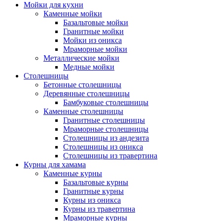
Мойки для кухни
Каменные мойки
Базальтовые мойки
Гранитные мойки
Мойки из оникса
Мраморные мойки
Металлические мойки
Медные мойки
Столешницы
Бетонные столешницы
Деревянные столешницы
Бамбуковые столешницы
Каменные столешницы
Гранитные столешницы
Мраморные столешницы
Столешницы из андезита
Столешницы из оникса
Столешницы из травертина
Курны для хамама
Каменные курны
Базальтовые курны
Гранитные курны
Курны из оникса
Курны из травертина
Мраморные курны