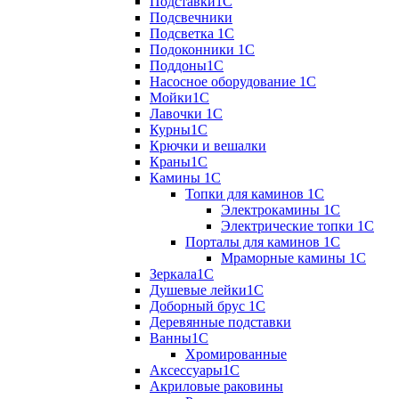
Подставки1С
Подсвечники
Подсветка 1С
Подоконники 1С
Поддоны1С
Насосное оборудование 1С
Мойки1С
Лавочки 1С
Курны1С
Крючки и вешалки
Краны1С
Камины 1C
Топки для каминов 1C
Электрокамины 1С
Электрические топки 1C
Порталы для каминов 1С
Мраморные камины 1C
Зеркала1С
Душевые лейки1С
Доборный брус 1С
Деревянные подставки
Ванны1С
Хромированные
Аксессуары1С
Акриловые раковины