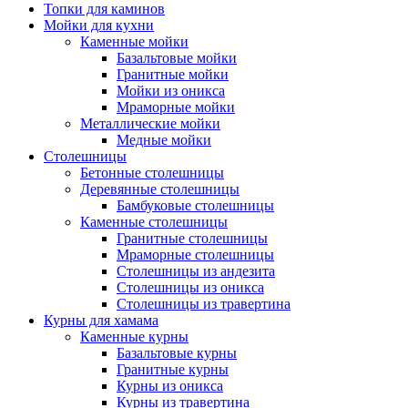
Топки для каминов
Мойки для кухни
Каменные мойки
Базальтовые мойки
Гранитные мойки
Мойки из оникса
Мраморные мойки
Металлические мойки
Медные мойки
Столешницы
Бетонные столешницы
Деревянные столешницы
Бамбуковые столешницы
Каменные столешницы
Гранитные столешницы
Мраморные столешницы
Столешницы из андезита
Столешницы из оникса
Столешницы из травертина
Курны для хамама
Каменные курны
Базальтовые курны
Гранитные курны
Курны из оникса
Курны из травертина