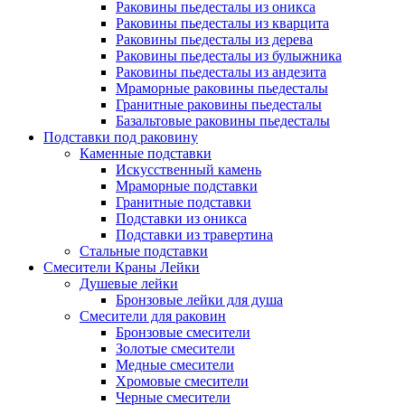
Раковины пьедесталы из оникса
Раковины пьедесталы из кварцита
Раковины пьедесталы из дерева
Раковины пьедесталы из булыжника
Раковины пьедесталы из андезита
Мраморные раковины пьедесталы
Гранитные раковины пьедесталы
Базальтовые раковины пьедесталы
Подставки под раковину
Каменные подставки
Искусственный камень
Мраморные подставки
Гранитные подставки
Подставки из оникса
Подставки из травертина
Стальные подставки
Смесители Краны Лейки
Душевые лейки
Бронзовые лейки для душа
Смесители для раковин
Бронзовые смесители
Золотые смесители
Медные смесители
Хромовые смесители
Черные смесители