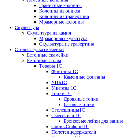
Гранитные колонны
Колонны из оникса
Колонны из травертина
Мраморные колонны
Скульптура
Скульптура из камня
Мраморная скульптура
Скульптура из травертина
Столы стулья скамейки
Бетонные скамейки
Бетонные столы
Tовары 1C
Фонтаны 1C
Каменные фонтаны
УПБ1С
Унитазы 1С
Топки 1С
Дровяные топки
Газовые топки
Столешницы1С
Смесители 1С
Бронзовые лейки для ванны
СливыСифоны1С
Полотенцедержатели