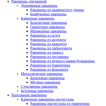
Раковины для ванной
Деревянные раковины
Раковины из окаменелого дерева
Бамбуковые раковины
Каменные раковины
Базальтовые раковины
Гранитные раковины
Мраморные раковины
Раковины из агата
Раковины из андезита
Раковины из кварцита
Раковины из лабрадорита
Раковины из оникса
Раковины из песчаника
Раковины из речного камня булыжника
Раковины из травертина
Раковины из флюорита
Металлические раковины
Бронзовые раковины
Медные раковины
Стеклянные раковины
Бетонные раковины
Напольные раковины
Каменные раковины пьедесталы
Раковины пьедесталы из травертина