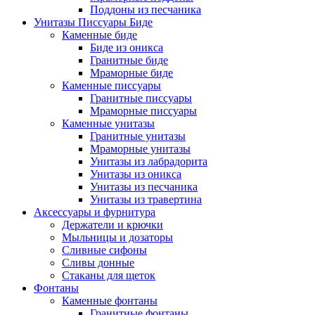
Поддоны из песчаника
Унитазы Писсуары Биде
Каменные биде
Биде из оникса
Гранитные биде
Мраморные биде
Каменные писсуары
Гранитные писсуары
Мраморные писсуары
Каменные унитазы
Гранитные унитазы
Мраморные унитазы
Унитазы из лабрадорита
Унитазы из оникса
Унитазы из песчаника
Унитазы из травертина
Аксессуары и фурнитура
Держатели и крючки
Мыльницы и дозаторы
Сливные сифоны
Сливы донные
Стаканы для щеток
Фонтаны
Каменные фонтаны
Гранитные фонтаны