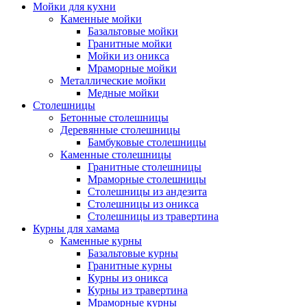
Мойки для кухни
Каменные мойки
Базальтовые мойки
Гранитные мойки
Мойки из оникса
Мраморные мойки
Металлические мойки
Медные мойки
Столешницы
Бетонные столешницы
Деревянные столешницы
Бамбуковые столешницы
Каменные столешницы
Гранитные столешницы
Мраморные столешницы
Столешницы из андезита
Столешницы из оникса
Столешницы из травертина
Курны для хамама
Каменные курны
Базальтовые курны
Гранитные курны
Курны из оникса
Курны из травертина
Мраморные курны