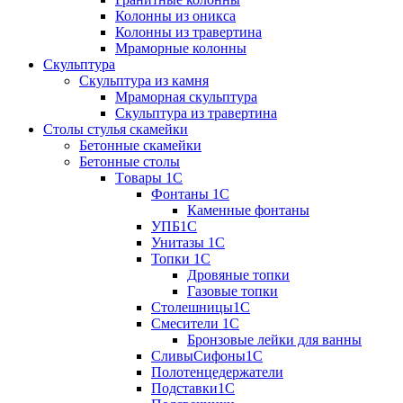
Колонны из оникса
Колонны из травертина
Мраморные колонны
Скульптура
Скульптура из камня
Мраморная скульптура
Скульптура из травертина
Столы стулья скамейки
Бетонные скамейки
Бетонные столы
Tовары 1C
Фонтаны 1C
Каменные фонтаны
УПБ1С
Унитазы 1С
Топки 1С
Дровяные топки
Газовые топки
Столешницы1С
Смесители 1С
Бронзовые лейки для ванны
СливыСифоны1С
Полотенцедержатели
Подставки1С