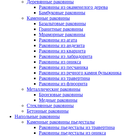
Деревянные раковины
Раковины из окаменелого дерева
Бамбуковые раковины
Каменные раковины
Базальтовые раковины
Гранитные раковины
Мраморные раковины
Раковины из агата
Раковины из андезита
Раковины из кварцита
Раковины из лабрадорита
Раковины из оникса
Раковины из песчаника
Раковины из речного камня булыжника
Раковины из травертина
Раковины из флюорита
Металлические раковины
Бронзовые раковины
Медные раковины
Стеклянные раковины
Бетонные раковины
Напольные раковины
Каменные раковины пьедесталы
Раковины пьедесталы из травертина
Раковины пьедесталы из оникса