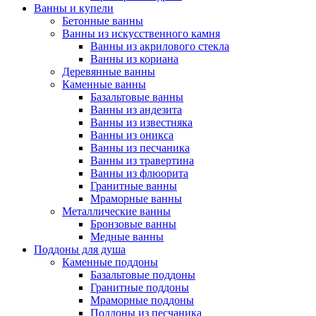
Ванны и купели
Бетонные ванны
Ванны из искусственного камня
Ванны из акрилового стекла
Ванны из кориана
Деревянные ванны
Каменные ванны
Базальтовые ванны
Ванны из андезита
Ванны из известняка
Ванны из оникса
Ванны из песчаника
Ванны из травертина
Ванны из флюорита
Гранитные ванны
Мраморные ванны
Металлические ванны
Бронзовые ванны
Медные ванны
Поддоны для душа
Каменные поддоны
Базальтовые поддоны
Гранитные поддоны
Мраморные поддоны
Поддоны из песчаника