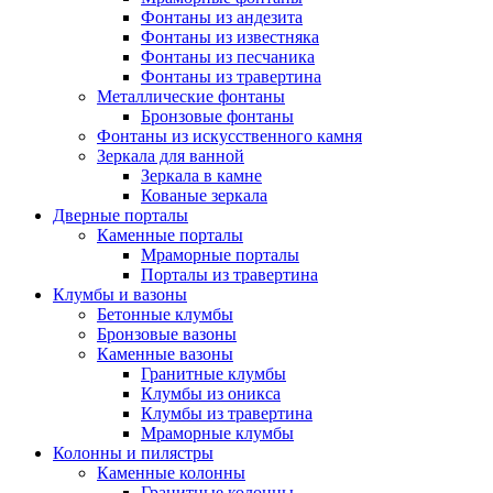
Фонтаны из андезита
Фонтаны из известняка
Фонтаны из песчаника
Фонтаны из травертина
Металлические фонтаны
Бронзовые фонтаны
Фонтаны из искусственного камня
Зеркала для ванной
Зеркала в камне
Кованые зеркала
Дверные порталы
Каменные порталы
Мраморные порталы
Порталы из травертина
Клумбы и вазоны
Бетонные клумбы
Бронзовые вазоны
Каменные вазоны
Гранитные клумбы
Клумбы из оникса
Клумбы из травертина
Мраморные клумбы
Колонны и пилястры
Каменные колонны
Гранитные колонны