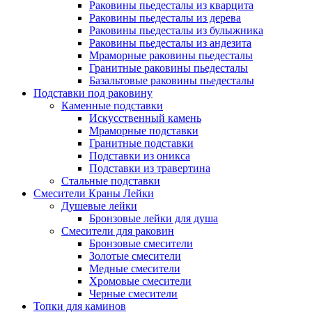
Раковины пьедесталы из кварцита
Раковины пьедесталы из дерева
Раковины пьедесталы из булыжника
Раковины пьедесталы из андезита
Мраморные раковины пьедесталы
Гранитные раковины пьедесталы
Базальтовые раковины пьедесталы
Подставки под раковину
Каменные подставки
Искусственный камень
Мраморные подставки
Гранитные подставки
Подставки из оникса
Подставки из травертина
Стальные подставки
Смесители Краны Лейки
Душевые лейки
Бронзовые лейки для душа
Смесители для раковин
Бронзовые смесители
Золотые смесители
Медные смесители
Хромовые смесители
Черные смесители
Топки для каминов