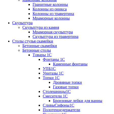
Гранитные колонны
Колонны из оникса
Колонны из травертина
Мраморные колонны
Скульптура
Скульптура из камня
Мраморная скульптура
Скульптура из травертина
Столы стулья скамейки
Бетонные скамейки
Бетонные столы
Tовары 1C
Фонтаны 1C
Каменные фонтаны
УПБ1С
Унитазы 1С
Топки 1С
Дровяные топки
Газовые топки
Столешницы1С
Смесители 1С
Бронзовые лейки для ванны
СливыСифоны1С
Полотенцедержатели