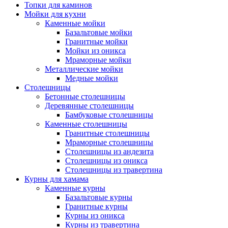
Топки для каминов
Мойки для кухни
Каменные мойки
Базальтовые мойки
Гранитные мойки
Мойки из оникса
Мраморные мойки
Металлические мойки
Медные мойки
Столешницы
Бетонные столешницы
Деревянные столешницы
Бамбуковые столешницы
Каменные столешницы
Гранитные столешницы
Мраморные столешницы
Столешницы из андезита
Столешницы из оникса
Столешницы из травертина
Курны для хамама
Каменные курны
Базальтовые курны
Гранитные курны
Курны из оникса
Курны из травертина