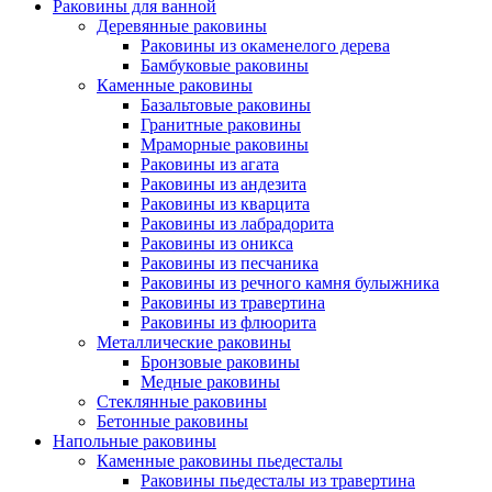
Раковины для ванной
Деревянные раковины
Раковины из окаменелого дерева
Бамбуковые раковины
Каменные раковины
Базальтовые раковины
Гранитные раковины
Мраморные раковины
Раковины из агата
Раковины из андезита
Раковины из кварцита
Раковины из лабрадорита
Раковины из оникса
Раковины из песчаника
Раковины из речного камня булыжника
Раковины из травертина
Раковины из флюорита
Металлические раковины
Бронзовые раковины
Медные раковины
Стеклянные раковины
Бетонные раковины
Напольные раковины
Каменные раковины пьедесталы
Раковины пьедесталы из травертина