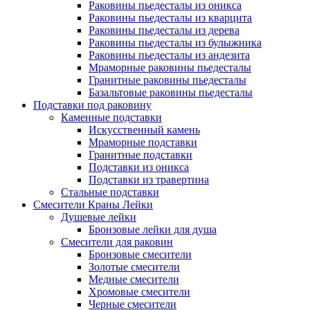
Раковины пьедесталы из оникса
Раковины пьедесталы из кварцита
Раковины пьедесталы из дерева
Раковины пьедесталы из булыжника
Раковины пьедесталы из андезита
Мраморные раковины пьедесталы
Гранитные раковины пьедесталы
Базальтовые раковины пьедесталы
Подставки под раковину
Каменные подставки
Искусственный камень
Мраморные подставки
Гранитные подставки
Подставки из оникса
Подставки из травертина
Стальные подставки
Смесители Краны Лейки
Душевые лейки
Бронзовые лейки для душа
Смесители для раковин
Бронзовые смесители
Золотые смесители
Медные смесители
Хромовые смесители
Черные смесители