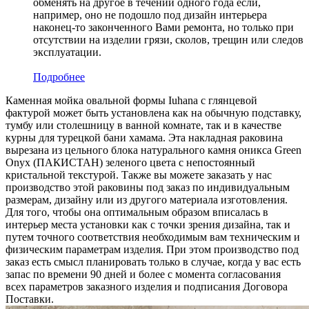
обменять на другое в течении одного года если,
например, оно не подошло под дизайн интерьера
наконец-то законченного Вами ремонта, но только при
отсутствии на изделии грязи, сколов, трещин или следов
эксплуатации.
Подробнее
Каменная мойка овальной формы Iuhana с глянцевой
фактурой может быть установлена как на обычную подставку,
тумбу или столешницу в ванной комнате, так и в качестве
курны для турецкой бани хамама. Эта накладная раковина
вырезана из цельного блока натурального камня оникса Green
Onyx (ПАКИСТАН) зеленого цвета c непостоянный
кристальной текстурой. Также вы можете заказать у нас
производство этой раковины под заказ по индивидуальным
размерам, дизайну или из другого материала изготовления.
Для того, чтобы она оптимальным образом вписалась в
интерьер места установки как с точки зрения дизайна, так и
путем точного соответствия необходимым вам техническим и
физическим параметрам изделия. При этом производство под
заказ есть смысл планировать только в случае, когда у вас есть
запас по времени 90 дней и более с момента согласования
всех параметров заказного изделия и подписания Договора
Поставки.