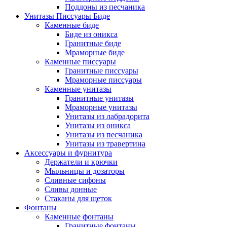
Поддоны из песчаника
Унитазы Писсуары Биде
Каменные биде
Биде из оникса
Гранитные биде
Мраморные биде
Каменные писсуары
Гранитные писсуары
Мраморные писсуары
Каменные унитазы
Гранитные унитазы
Мраморные унитазы
Унитазы из лабрадорита
Унитазы из оникса
Унитазы из песчаника
Унитазы из травертина
Аксессуары и фурнитура
Держатели и крючки
Мыльницы и дозаторы
Сливные сифоны
Сливы донные
Стаканы для щеток
Фонтаны
Каменные фонтаны
Гранитные фонтаны