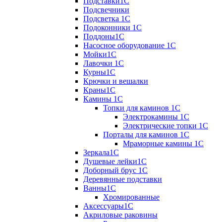
Подставки1С
Подсвечники
Подсветка 1С
Подоконники 1С
Поддоны1С
Насосное оборудование 1С
Мойки1С
Лавочки 1С
Курны1С
Крючки и вешалки
Краны1С
Камины 1C
Топки для каминов 1C
Электрокамины 1С
Электрические топки 1C
Порталы для каминов 1С
Мраморные камины 1C
Зеркала1С
Душевые лейки1С
Доборный брус 1С
Деревянные подставки
Ванны1С
Хромированные
Аксессуары1С
Акриловые раковины