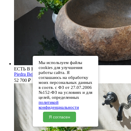
Мы используем файлы
cookies для улучшения
ЕСТЬ В НАЛИЧИИ
работы сайта. Я
Piedra Beige S286 00501111613
соглашаюсь на обработку
52 700
₽
моих персональных данных
в соотв. с ФЗ от 27.07.2006
№152-ФЗ на условиях и для
целей, определенных
политикой
конфиденциальности
Я согласен