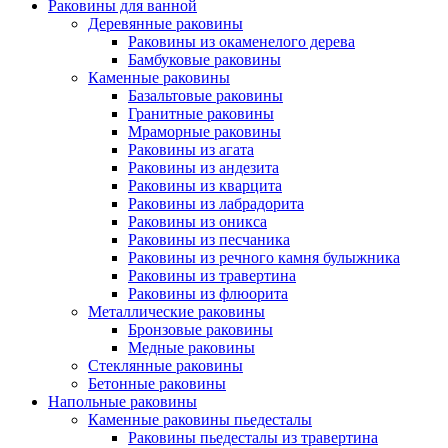
Раковины для ванной
Деревянные раковины
Раковины из окаменелого дерева
Бамбуковые раковины
Каменные раковины
Базальтовые раковины
Гранитные раковины
Мраморные раковины
Раковины из агата
Раковины из андезита
Раковины из кварцита
Раковины из лабрадорита
Раковины из оникса
Раковины из песчаника
Раковины из речного камня булыжника
Раковины из травертина
Раковины из флюорита
Металлические раковины
Бронзовые раковины
Медные раковины
Стеклянные раковины
Бетонные раковины
Напольные раковины
Каменные раковины пьедесталы
Раковины пьедесталы из травертина