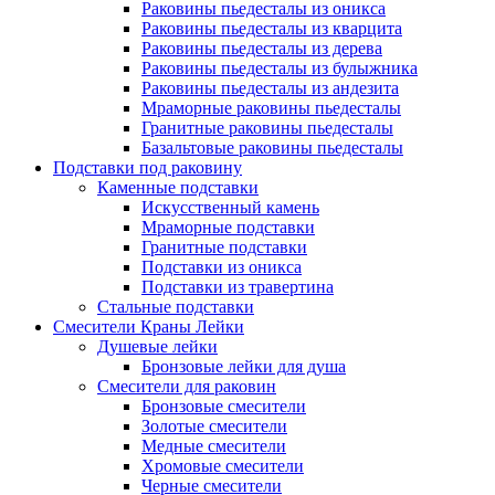
Раковины пьедесталы из оникса
Раковины пьедесталы из кварцита
Раковины пьедесталы из дерева
Раковины пьедесталы из булыжника
Раковины пьедесталы из андезита
Мраморные раковины пьедесталы
Гранитные раковины пьедесталы
Базальтовые раковины пьедесталы
Подставки под раковину
Каменные подставки
Искусственный камень
Мраморные подставки
Гранитные подставки
Подставки из оникса
Подставки из травертина
Стальные подставки
Смесители Краны Лейки
Душевые лейки
Бронзовые лейки для душа
Смесители для раковин
Бронзовые смесители
Золотые смесители
Медные смесители
Хромовые смесители
Черные смесители