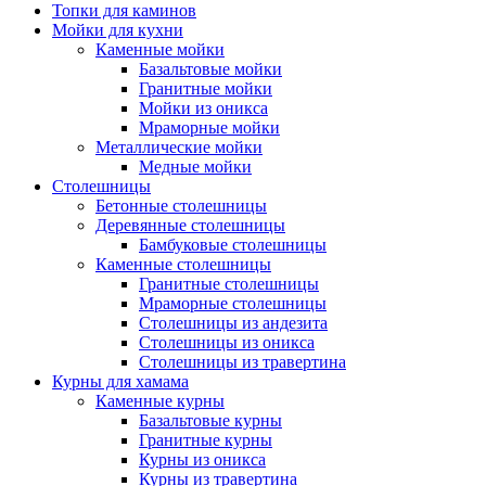
Топки для каминов
Мойки для кухни
Каменные мойки
Базальтовые мойки
Гранитные мойки
Мойки из оникса
Мраморные мойки
Металлические мойки
Медные мойки
Столешницы
Бетонные столешницы
Деревянные столешницы
Бамбуковые столешницы
Каменные столешницы
Гранитные столешницы
Мраморные столешницы
Столешницы из андезита
Столешницы из оникса
Столешницы из травертина
Курны для хамама
Каменные курны
Базальтовые курны
Гранитные курны
Курны из оникса
Курны из травертина