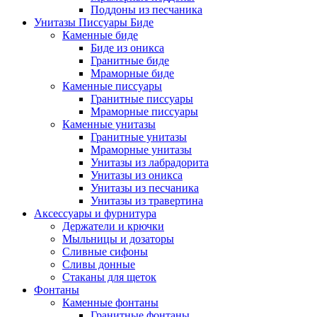
Поддоны из песчаника
Унитазы Писсуары Биде
Каменные биде
Биде из оникса
Гранитные биде
Мраморные биде
Каменные писсуары
Гранитные писсуары
Мраморные писсуары
Каменные унитазы
Гранитные унитазы
Мраморные унитазы
Унитазы из лабрадорита
Унитазы из оникса
Унитазы из песчаника
Унитазы из травертина
Аксессуары и фурнитура
Держатели и крючки
Мыльницы и дозаторы
Сливные сифоны
Сливы донные
Стаканы для щеток
Фонтаны
Каменные фонтаны
Гранитные фонтаны