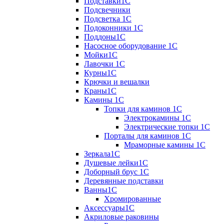
Подставки1С
Подсвечники
Подсветка 1С
Подоконники 1С
Поддоны1С
Насосное оборудование 1С
Мойки1С
Лавочки 1С
Курны1С
Крючки и вешалки
Краны1С
Камины 1C
Топки для каминов 1C
Электрокамины 1С
Электрические топки 1C
Порталы для каминов 1С
Мраморные камины 1C
Зеркала1С
Душевые лейки1С
Доборный брус 1С
Деревянные подставки
Ванны1С
Хромированные
Аксессуары1С
Акриловые раковины