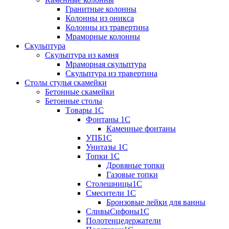
Гранитные колонны
Колонны из оникса
Колонны из травертина
Мраморные колонны
Скульптура
Скульптура из камня
Мраморная скульптура
Скульптура из травертина
Столы стулья скамейки
Бетонные скамейки
Бетонные столы
Tовары 1C
Фонтаны 1C
Каменные фонтаны
УПБ1С
Унитазы 1С
Топки 1С
Дровяные топки
Газовые топки
Столешницы1С
Смесители 1С
Бронзовые лейки для ванны
СливыСифоны1С
Полотенцедержатели