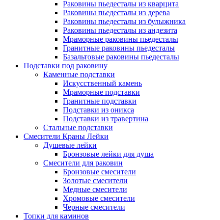
Раковины пьедесталы из кварцита
Раковины пьедесталы из дерева
Раковины пьедесталы из булыжника
Раковины пьедесталы из андезита
Мраморные раковины пьедесталы
Гранитные раковины пьедесталы
Базальтовые раковины пьедесталы
Подставки под раковину
Каменные подставки
Искусственный камень
Мраморные подставки
Гранитные подставки
Подставки из оникса
Подставки из травертина
Стальные подставки
Смесители Краны Лейки
Душевые лейки
Бронзовые лейки для душа
Смесители для раковин
Бронзовые смесители
Золотые смесители
Медные смесители
Хромовые смесители
Черные смесители
Топки для каминов