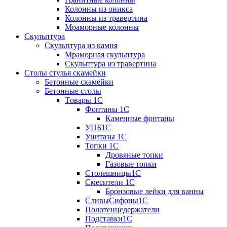
Колонны из оникса
Колонны из травертина
Мраморные колонны
Скульптура
Скульптура из камня
Мраморная скульптура
Скульптура из травертина
Столы стулья скамейки
Бетонные скамейки
Бетонные столы
Tовары 1C
Фонтаны 1C
Каменные фонтаны
УПБ1С
Унитазы 1С
Топки 1С
Дровяные топки
Газовые топки
Столешницы1С
Смесители 1С
Бронзовые лейки для ванны
СливыСифоны1С
Полотенцедержатели
Подставки1С