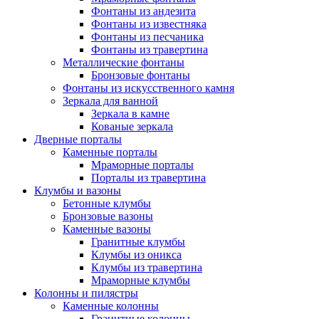
Фонтаны из андезита
Фонтаны из известняка
Фонтаны из песчаника
Фонтаны из травертина
Металлические фонтаны
Бронзовые фонтаны
Фонтаны из искусственного камня
Зеркала для ванной
Зеркала в камне
Кованые зеркала
Дверные порталы
Каменные порталы
Мраморные порталы
Порталы из травертина
Клумбы и вазоны
Бетонные клумбы
Бронзовые вазоны
Каменные вазоны
Гранитные клумбы
Клумбы из оникса
Клумбы из травертина
Мраморные клумбы
Колонны и пилястры
Каменные колонны
Гранитные колонны