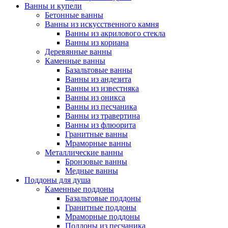
Ванны и купели
Бетонные ванны
Ванны из искусственного камня
Ванны из акрилового стекла
Ванны из кориана
Деревянные ванны
Каменные ванны
Базальтовые ванны
Ванны из андезита
Ванны из известняка
Ванны из оникса
Ванны из песчаника
Ванны из травертина
Ванны из флюорита
Гранитные ванны
Мраморные ванны
Металлические ванны
Бронзовые ванны
Медные ванны
Поддоны для душа
Каменные поддоны
Базальтовые поддоны
Гранитные поддоны
Мраморные поддоны
Поддоны из песчаника