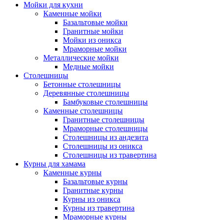
Мойки для кухни
Каменные мойки
Базальтовые мойки
Гранитные мойки
Мойки из оникса
Мраморные мойки
Металлические мойки
Медные мойки
Столешницы
Бетонные столешницы
Деревянные столешницы
Бамбуковые столешницы
Каменные столешницы
Гранитные столешницы
Мраморные столешницы
Столешницы из андезита
Столешницы из оникса
Столешницы из травертина
Курны для хамама
Каменные курны
Базальтовые курны
Гранитные курны
Курны из оникса
Курны из травертина
Мраморные курны