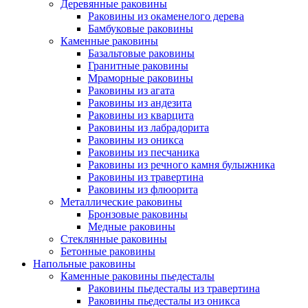
Деревянные раковины
Раковины из окаменелого дерева
Бамбуковые раковины
Каменные раковины
Базальтовые раковины
Гранитные раковины
Мраморные раковины
Раковины из агата
Раковины из андезита
Раковины из кварцита
Раковины из лабрадорита
Раковины из оникса
Раковины из песчаника
Раковины из речного камня булыжника
Раковины из травертина
Раковины из флюорита
Металлические раковины
Бронзовые раковины
Медные раковины
Стеклянные раковины
Бетонные раковины
Напольные раковины
Каменные раковины пьедесталы
Раковины пьедесталы из травертина
Раковины пьедесталы из оникса