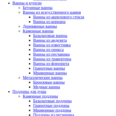
Ванны и купели
Бетонные ванны
Ванны из искусственного камня
Ванны из акрилового стекла
Ванны из кориана
Деревянные ванны
Каменные ванны
Базальтовые ванны
Ванны из андезита
Ванны из известняка
Ванны из оникса
Ванны из песчаника
Ванны из травертина
Ванны из флюорита
Гранитные ванны
Мраморные ванны
Металлические ванны
Бронзовые ванны
Медные ванны
Поддоны для душа
Каменные поддоны
Базальтовые поддоны
Гранитные поддоны
Мраморные поддоны
Поддоны из песчаника