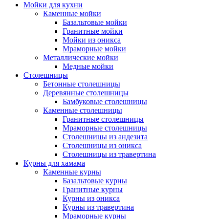
Мойки для кухни
Каменные мойки
Базальтовые мойки
Гранитные мойки
Мойки из оникса
Мраморные мойки
Металлические мойки
Медные мойки
Столешницы
Бетонные столешницы
Деревянные столешницы
Бамбуковые столешницы
Каменные столешницы
Гранитные столешницы
Мраморные столешницы
Столешницы из андезита
Столешницы из оникса
Столешницы из травертина
Курны для хамама
Каменные курны
Базальтовые курны
Гранитные курны
Курны из оникса
Курны из травертина
Мраморные курны