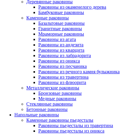
Деревянные раковины
Раковины из окаменелого дерева
Бамбуковые раковины
Каменные раковины
Базальтовые раковины
Гранитные раковины
Мраморные раковины
Раковины из агата
Раковины из андезита
Раковины из кварцита
Раковины из лабрадорита
Раковины из оникса
Раковины из песчаника
Раковины из речного камня булыжника
Раковины из травертина
Раковины из флюорита
Металлические раковины
Бронзовые раковины
Медные раковины
Стеклянные раковины
Бетонные раковины
Напольные раковины
Каменные раковины пьедесталы
Раковины пьедесталы из травертина
Раковины пьедесталы из оникса