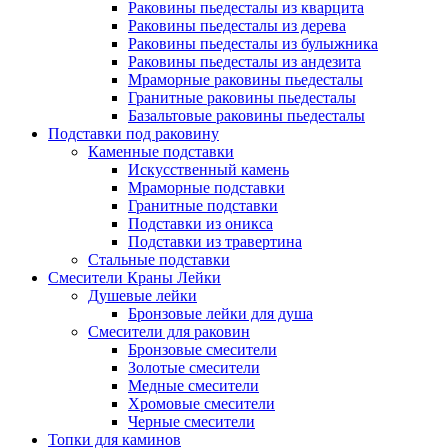
Раковины пьедесталы из кварцита
Раковины пьедесталы из дерева
Раковины пьедесталы из булыжника
Раковины пьедесталы из андезита
Мраморные раковины пьедесталы
Гранитные раковины пьедесталы
Базальтовые раковины пьедесталы
Подставки под раковину
Каменные подставки
Искусственный камень
Мраморные подставки
Гранитные подставки
Подставки из оникса
Подставки из травертина
Стальные подставки
Смесители Краны Лейки
Душевые лейки
Бронзовые лейки для душа
Смесители для раковин
Бронзовые смесители
Золотые смесители
Медные смесители
Хромовые смесители
Черные смесители
Топки для каминов