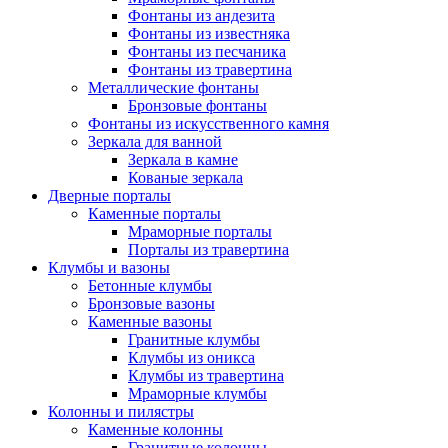
Фонтаны из андезита
Фонтаны из известняка
Фонтаны из песчаника
Фонтаны из травертина
Металлические фонтаны
Бронзовые фонтаны
Фонтаны из искусственного камня
Зеркала для ванной
Зеркала в камне
Кованые зеркала
Дверные порталы
Каменные порталы
Мраморные порталы
Порталы из травертина
Клумбы и вазоны
Бетонные клумбы
Бронзовые вазоны
Каменные вазоны
Гранитные клумбы
Клумбы из оникса
Клумбы из травертина
Мраморные клумбы
Колонны и пилястры
Каменные колонны
Гранитные колонны