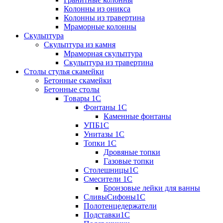
Колонны из оникса
Колонны из травертина
Мраморные колонны
Скульптура
Скульптура из камня
Мраморная скульптура
Скульптура из травертина
Столы стулья скамейки
Бетонные скамейки
Бетонные столы
Tовары 1C
Фонтаны 1C
Каменные фонтаны
УПБ1С
Унитазы 1С
Топки 1С
Дровяные топки
Газовые топки
Столешницы1С
Смесители 1С
Бронзовые лейки для ванны
СливыСифоны1С
Полотенцедержатели
Подставки1С