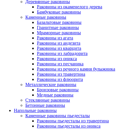
Деревянные раковины
Раковины из окаменелого дерева
Бамбуковые раковины
Каменные раковины
Базальтовые раковины
Гранитные раковины
Мраморные раковины
Раковины из агата
Раковины из андезита
Раковины из кварцита
Раковины из лабрадорита
Раковины из оникса
Раковины из песчаника
Раковины из речного камня булыжника
Раковины из травертина
Раковины из флюорита
Металлические раковины
Бронзовые раковины
Медные раковины
Стеклянные раковины
Бетонные раковины
Напольные раковины
Каменные раковины пьедесталы
Раковины пьедесталы из травертина
Раковины пьедесталы из оникса