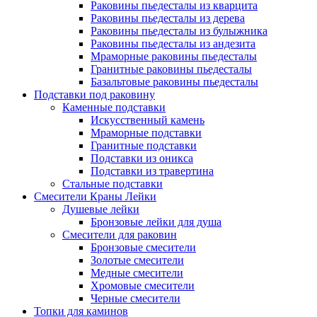
Раковины пьедесталы из кварцита
Раковины пьедесталы из дерева
Раковины пьедесталы из булыжника
Раковины пьедесталы из андезита
Мраморные раковины пьедесталы
Гранитные раковины пьедесталы
Базальтовые раковины пьедесталы
Подставки под раковину
Каменные подставки
Искусственный камень
Мраморные подставки
Гранитные подставки
Подставки из оникса
Подставки из травертина
Стальные подставки
Смесители Краны Лейки
Душевые лейки
Бронзовые лейки для душа
Смесители для раковин
Бронзовые смесители
Золотые смесители
Медные смесители
Хромовые смесители
Черные смесители
Топки для каминов