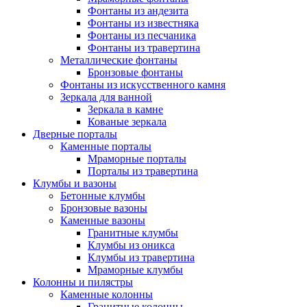
Фонтаны из андезита
Фонтаны из известняка
Фонтаны из песчаника
Фонтаны из травертина
Металлические фонтаны
Бронзовые фонтаны
Фонтаны из искусственного камня
Зеркала для ванной
Зеркала в камне
Кованые зеркала
Дверные порталы
Каменные порталы
Мраморные порталы
Порталы из травертина
Клумбы и вазоны
Бетонные клумбы
Бронзовые вазоны
Каменные вазоны
Гранитные клумбы
Клумбы из оникса
Клумбы из травертина
Мраморные клумбы
Колонны и пилястры
Каменные колонны
Гранитные колонны