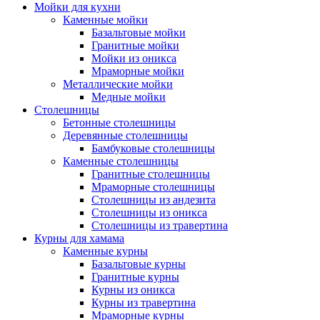
Мойки для кухни
Каменные мойки
Базальтовые мойки
Гранитные мойки
Мойки из оникса
Мраморные мойки
Металлические мойки
Медные мойки
Столешницы
Бетонные столешницы
Деревянные столешницы
Бамбуковые столешницы
Каменные столешницы
Гранитные столешницы
Мраморные столешницы
Столешницы из андезита
Столешницы из оникса
Столешницы из травертина
Курны для хамама
Каменные курны
Базальтовые курны
Гранитные курны
Курны из оникса
Курны из травертина
Мраморные курны