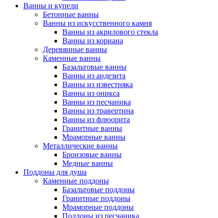
Ванны и купели
Бетонные ванны
Ванны из искусственного камня
Ванны из акрилового стекла
Ванны из кориана
Деревянные ванны
Каменные ванны
Базальтовые ванны
Ванны из андезита
Ванны из известняка
Ванны из оникса
Ванны из песчаника
Ванны из травертина
Ванны из флюорита
Гранитные ванны
Мраморные ванны
Металлические ванны
Бронзовые ванны
Медные ванны
Поддоны для душа
Каменные поддоны
Базальтовые поддоны
Гранитные поддоны
Мраморные поддоны
Поддоны из песчаника