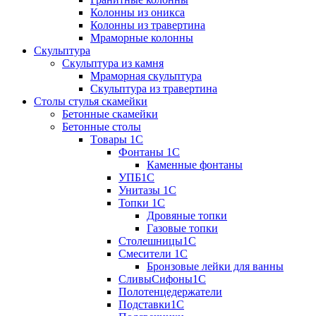
Колонны из оникса
Колонны из травертина
Мраморные колонны
Скульптура
Скульптура из камня
Мраморная скульптура
Скульптура из травертина
Столы стулья скамейки
Бетонные скамейки
Бетонные столы
Tовары 1C
Фонтаны 1C
Каменные фонтаны
УПБ1С
Унитазы 1С
Топки 1С
Дровяные топки
Газовые топки
Столешницы1С
Смесители 1С
Бронзовые лейки для ванны
СливыСифоны1С
Полотенцедержатели
Подставки1С