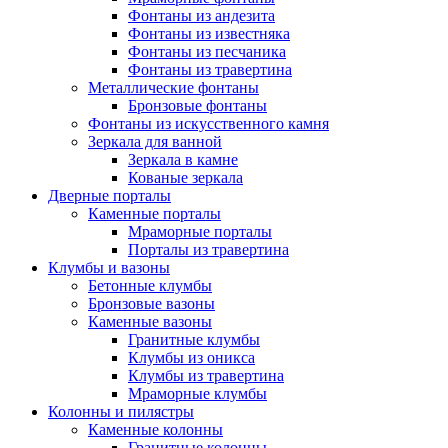
Фонтаны из андезита
Фонтаны из известняка
Фонтаны из песчаника
Фонтаны из травертина
Металлические фонтаны
Бронзовые фонтаны
Фонтаны из искусственного камня
Зеркала для ванной
Зеркала в камне
Кованые зеркала
Дверные порталы
Каменные порталы
Мраморные порталы
Порталы из травертина
Клумбы и вазоны
Бетонные клумбы
Бронзовые вазоны
Каменные вазоны
Гранитные клумбы
Клумбы из оникса
Клумбы из травертина
Мраморные клумбы
Колонны и пилястры
Каменные колонны
Гранитные колонны