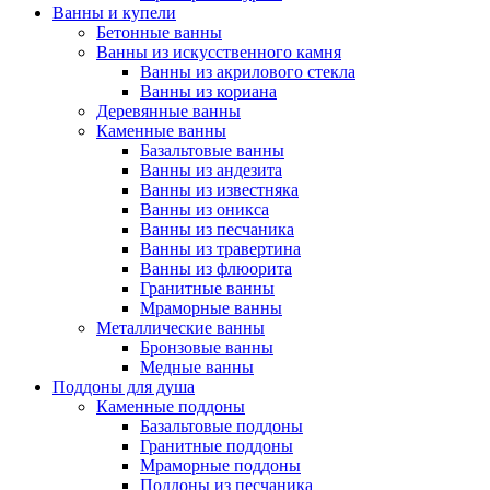
Ванны и купели
Бетонные ванны
Ванны из искусственного камня
Ванны из акрилового стекла
Ванны из кориана
Деревянные ванны
Каменные ванны
Базальтовые ванны
Ванны из андезита
Ванны из известняка
Ванны из оникса
Ванны из песчаника
Ванны из травертина
Ванны из флюорита
Гранитные ванны
Мраморные ванны
Металлические ванны
Бронзовые ванны
Медные ванны
Поддоны для душа
Каменные поддоны
Базальтовые поддоны
Гранитные поддоны
Мраморные поддоны
Поддоны из песчаника