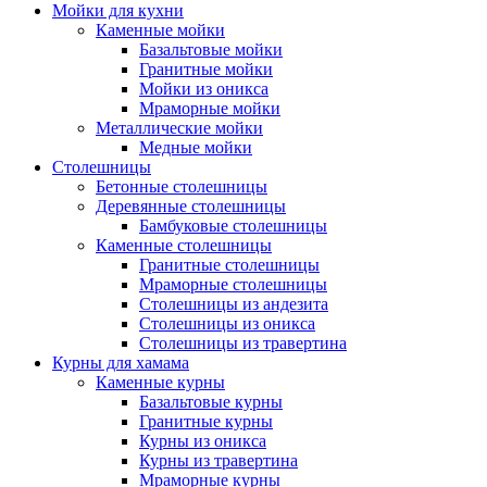
Мойки для кухни
Каменные мойки
Базальтовые мойки
Гранитные мойки
Мойки из оникса
Мраморные мойки
Металлические мойки
Медные мойки
Столешницы
Бетонные столешницы
Деревянные столешницы
Бамбуковые столешницы
Каменные столешницы
Гранитные столешницы
Мраморные столешницы
Столешницы из андезита
Столешницы из оникса
Столешницы из травертина
Курны для хамама
Каменные курны
Базальтовые курны
Гранитные курны
Курны из оникса
Курны из травертина
Мраморные курны