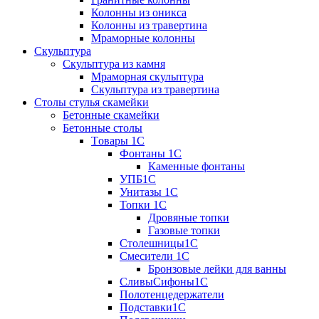
Колонны из оникса
Колонны из травертина
Мраморные колонны
Скульптура
Скульптура из камня
Мраморная скульптура
Скульптура из травертина
Столы стулья скамейки
Бетонные скамейки
Бетонные столы
Tовары 1C
Фонтаны 1C
Каменные фонтаны
УПБ1С
Унитазы 1С
Топки 1С
Дровяные топки
Газовые топки
Столешницы1С
Смесители 1С
Бронзовые лейки для ванны
СливыСифоны1С
Полотенцедержатели
Подставки1С