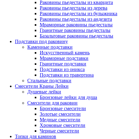
Раковины пьедесталы из кварцита
Раковины пьедесталы из дерева
Раковины пьедесталы из булыжника
Раковины пьедесталы из андезита
Мраморные раковины пьедесталы
Гранитные раковины пьедесталы
Базальтовые раковины пьедесталы
Подставки под раковину
Каменные подставки
Искусственный камень
Мраморные подставки
Гранитные подставки
Подставки из оникса
Подставки из травертина
Стальные подставки
Смесители Краны Лейки
Душевые лейки
Бронзовые лейки для душа
Смесители для раковин
Бронзовые смесители
Золотые смесители
Медные смесители
Хромовые смесители
Черные смесители
Топки для каминов