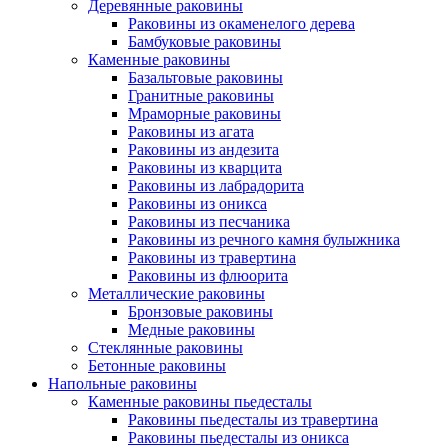
Деревянные раковины
Раковины из окаменелого дерева
Бамбуковые раковины
Каменные раковины
Базальтовые раковины
Гранитные раковины
Мраморные раковины
Раковины из агата
Раковины из андезита
Раковины из кварцита
Раковины из лабрадорита
Раковины из оникса
Раковины из песчаника
Раковины из речного камня булыжника
Раковины из травертина
Раковины из флюорита
Металлические раковины
Бронзовые раковины
Медные раковины
Стеклянные раковины
Бетонные раковины
Напольные раковины
Каменные раковины пьедесталы
Раковины пьедесталы из травертина
Раковины пьедесталы из оникса