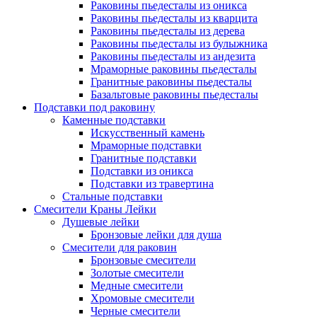
Раковины пьедесталы из оникса
Раковины пьедесталы из кварцита
Раковины пьедесталы из дерева
Раковины пьедесталы из булыжника
Раковины пьедесталы из андезита
Мраморные раковины пьедесталы
Гранитные раковины пьедесталы
Базальтовые раковины пьедесталы
Подставки под раковину
Каменные подставки
Искусственный камень
Мраморные подставки
Гранитные подставки
Подставки из оникса
Подставки из травертина
Стальные подставки
Смесители Краны Лейки
Душевые лейки
Бронзовые лейки для душа
Смесители для раковин
Бронзовые смесители
Золотые смесители
Медные смесители
Хромовые смесители
Черные смесители