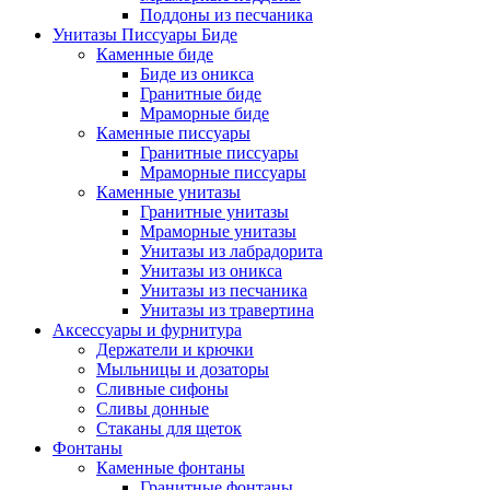
Поддоны из песчаника
Унитазы Писсуары Биде
Каменные биде
Биде из оникса
Гранитные биде
Мраморные биде
Каменные писсуары
Гранитные писсуары
Мраморные писсуары
Каменные унитазы
Гранитные унитазы
Мраморные унитазы
Унитазы из лабрадорита
Унитазы из оникса
Унитазы из песчаника
Унитазы из травертина
Аксессуары и фурнитура
Держатели и крючки
Мыльницы и дозаторы
Сливные сифоны
Сливы донные
Стаканы для щеток
Фонтаны
Каменные фонтаны
Гранитные фонтаны