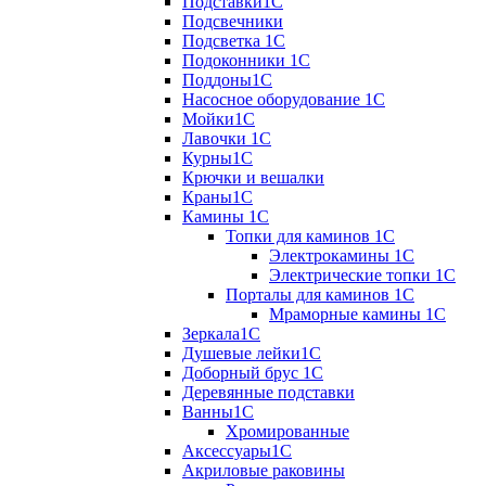
Подставки1С
Подсвечники
Подсветка 1С
Подоконники 1С
Поддоны1С
Насосное оборудование 1С
Мойки1С
Лавочки 1С
Курны1С
Крючки и вешалки
Краны1С
Камины 1C
Топки для каминов 1C
Электрокамины 1С
Электрические топки 1C
Порталы для каминов 1С
Мраморные камины 1C
Зеркала1С
Душевые лейки1С
Доборный брус 1С
Деревянные подставки
Ванны1С
Хромированные
Аксессуары1С
Акриловые раковины