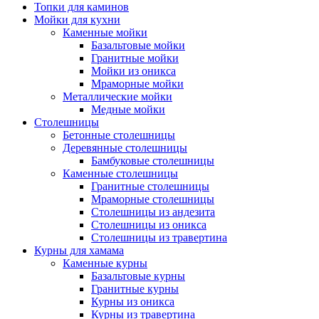
Топки для каминов
Мойки для кухни
Каменные мойки
Базальтовые мойки
Гранитные мойки
Мойки из оникса
Мраморные мойки
Металлические мойки
Медные мойки
Столешницы
Бетонные столешницы
Деревянные столешницы
Бамбуковые столешницы
Каменные столешницы
Гранитные столешницы
Мраморные столешницы
Столешницы из андезита
Столешницы из оникса
Столешницы из травертина
Курны для хамама
Каменные курны
Базальтовые курны
Гранитные курны
Курны из оникса
Курны из травертина