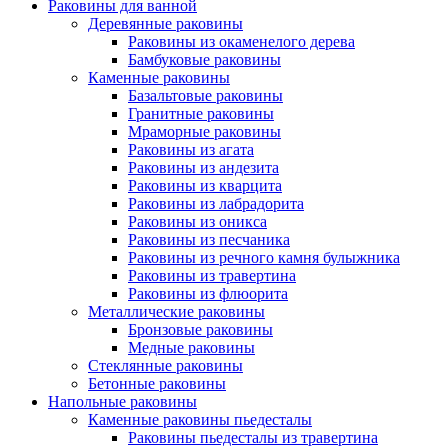
Раковины для ванной
Деревянные раковины
Раковины из окаменелого дерева
Бамбуковые раковины
Каменные раковины
Базальтовые раковины
Гранитные раковины
Мраморные раковины
Раковины из агата
Раковины из андезита
Раковины из кварцита
Раковины из лабрадорита
Раковины из оникса
Раковины из песчаника
Раковины из речного камня булыжника
Раковины из травертина
Раковины из флюорита
Металлические раковины
Бронзовые раковины
Медные раковины
Стеклянные раковины
Бетонные раковины
Напольные раковины
Каменные раковины пьедесталы
Раковины пьедесталы из травертина