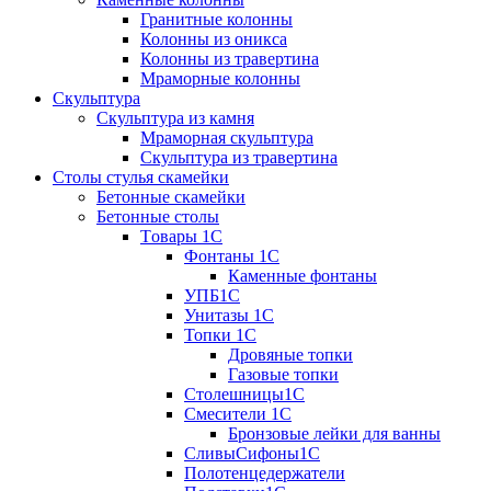
Гранитные колонны
Колонны из оникса
Колонны из травертина
Мраморные колонны
Скульптура
Скульптура из камня
Мраморная скульптура
Скульптура из травертина
Столы стулья скамейки
Бетонные скамейки
Бетонные столы
Tовары 1C
Фонтаны 1C
Каменные фонтаны
УПБ1С
Унитазы 1С
Топки 1С
Дровяные топки
Газовые топки
Столешницы1С
Смесители 1С
Бронзовые лейки для ванны
СливыСифоны1С
Полотенцедержатели