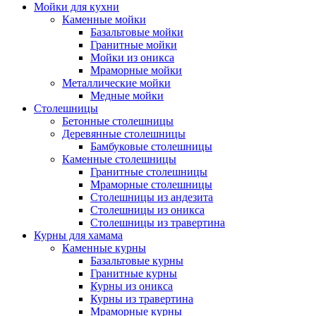
Мойки для кухни
Каменные мойки
Базальтовые мойки
Гранитные мойки
Мойки из оникса
Мраморные мойки
Металлические мойки
Медные мойки
Столешницы
Бетонные столешницы
Деревянные столешницы
Бамбуковые столешницы
Каменные столешницы
Гранитные столешницы
Мраморные столешницы
Столешницы из андезита
Столешницы из оникса
Столешницы из травертина
Курны для хамама
Каменные курны
Базальтовые курны
Гранитные курны
Курны из оникса
Курны из травертина
Мраморные курны