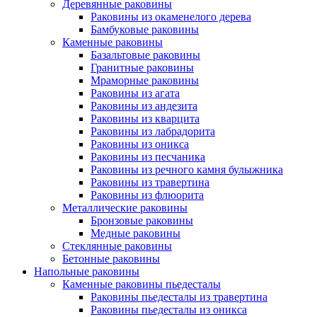
Деревянные раковины
Раковины из окаменелого дерева
Бамбуковые раковины
Каменные раковины
Базальтовые раковины
Гранитные раковины
Мраморные раковины
Раковины из агата
Раковины из андезита
Раковины из кварцита
Раковины из лабрадорита
Раковины из оникса
Раковины из песчаника
Раковины из речного камня булыжника
Раковины из травертина
Раковины из флюорита
Металлические раковины
Бронзовые раковины
Медные раковины
Стеклянные раковины
Бетонные раковины
Напольные раковины
Каменные раковины пьедесталы
Раковины пьедесталы из травертина
Раковины пьедесталы из оникса