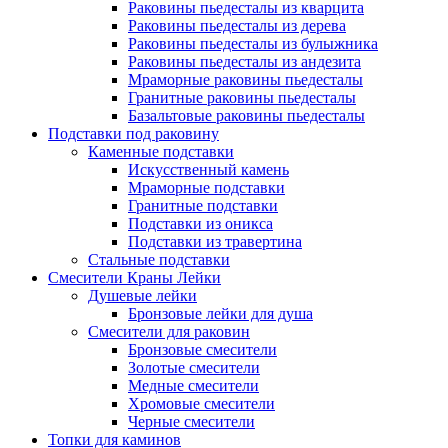
Раковины пьедесталы из кварцита
Раковины пьедесталы из дерева
Раковины пьедесталы из булыжника
Раковины пьедесталы из андезита
Мраморные раковины пьедесталы
Гранитные раковины пьедесталы
Базальтовые раковины пьедесталы
Подставки под раковину
Каменные подставки
Искусственный камень
Мраморные подставки
Гранитные подставки
Подставки из оникса
Подставки из травертина
Стальные подставки
Смесители Краны Лейки
Душевые лейки
Бронзовые лейки для душа
Смесители для раковин
Бронзовые смесители
Золотые смесители
Медные смесители
Хромовые смесители
Черные смесители
Топки для каминов