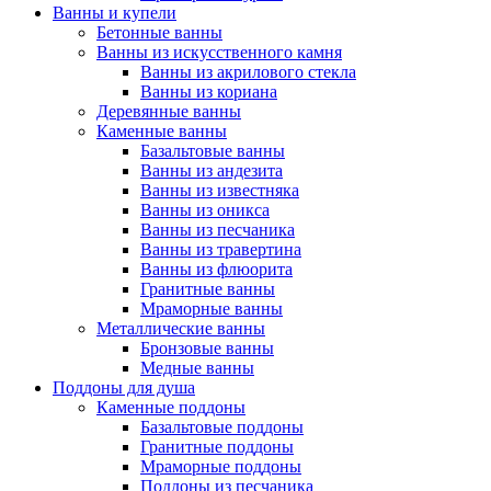
Ванны и купели
Бетонные ванны
Ванны из искусственного камня
Ванны из акрилового стекла
Ванны из кориана
Деревянные ванны
Каменные ванны
Базальтовые ванны
Ванны из андезита
Ванны из известняка
Ванны из оникса
Ванны из песчаника
Ванны из травертина
Ванны из флюорита
Гранитные ванны
Мраморные ванны
Металлические ванны
Бронзовые ванны
Медные ванны
Поддоны для душа
Каменные поддоны
Базальтовые поддоны
Гранитные поддоны
Мраморные поддоны
Поддоны из песчаника