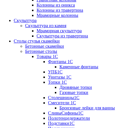
Колонны из оникса
Колонны из травертина
Мраморные колонны
Скульптура
Скульптура из камня
Мраморная скульптура
Скульптура из травертина
Столы стулья скамейки
Бетонные скамейки
Бетонные столы
Tовары 1C
Фонтаны 1C
Каменные фонтаны
УПБ1С
Унитазы 1С
Топки 1С
Дровяные топки
Газовые топки
Столешницы1С
Смесители 1С
Бронзовые лейки для ванны
СливыСифоны1С
Полотенцедержатели
Подставки1С