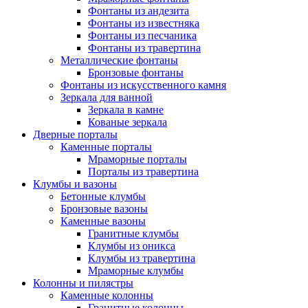
Фонтаны из андезита
Фонтаны из известняка
Фонтаны из песчаника
Фонтаны из травертина
Металлические фонтаны
Бронзовые фонтаны
Фонтаны из искусственного камня
Зеркала для ванной
Зеркала в камне
Кованые зеркала
Дверные порталы
Каменные порталы
Мраморные порталы
Порталы из травертина
Клумбы и вазоны
Бетонные клумбы
Бронзовые вазоны
Каменные вазоны
Гранитные клумбы
Клумбы из оникса
Клумбы из травертина
Мраморные клумбы
Колонны и пилястры
Каменные колонны
Гранитные колонны