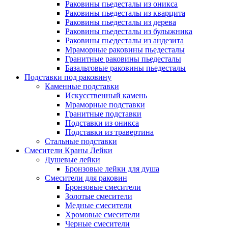
Раковины пьедесталы из оникса
Раковины пьедесталы из кварцита
Раковины пьедесталы из дерева
Раковины пьедесталы из булыжника
Раковины пьедесталы из андезита
Мраморные раковины пьедесталы
Гранитные раковины пьедесталы
Базальтовые раковины пьедесталы
Подставки под раковину
Каменные подставки
Искусственный камень
Мраморные подставки
Гранитные подставки
Подставки из оникса
Подставки из травертина
Стальные подставки
Смесители Краны Лейки
Душевые лейки
Бронзовые лейки для душа
Смесители для раковин
Бронзовые смесители
Золотые смесители
Медные смесители
Хромовые смесители
Черные смесители