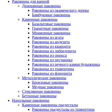
Раковины для ванной
Деревянные раковины
Раковины из окаменелого дерева
Бамбуковые раковины
Каменные раковины
Базальтовые раковины
Гранитные раковины
Мраморные раковины
Раковины из агата
Раковины из андезита
Раковины из кварцита
Раковины из лабрадорита
Раковины из оникса
Раковины из песчаника
Раковины из речного камня булыжника
Раковины из травертина
Раковины из флюорита
Металлические раковины
Бронзовые раковины
Медные раковины
Стеклянные раковины
Бетонные раковины
Напольные раковины
Каменные раковины пьедесталы
Раковины пьедесталы из травертина