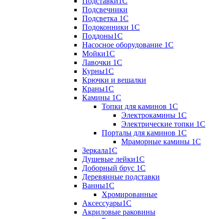
Подставки1С
Подсвечники
Подсветка 1С
Подоконники 1С
Поддоны1С
Насосное оборудование 1С
Мойки1С
Лавочки 1С
Курны1С
Крючки и вешалки
Краны1С
Камины 1C
Топки для каминов 1C
Электрокамины 1С
Электрические топки 1C
Порталы для каминов 1С
Мраморные камины 1C
Зеркала1С
Душевые лейки1С
Доборный брус 1С
Деревянные подставки
Ванны1С
Хромированные
Аксессуары1С
Акриловые раковины