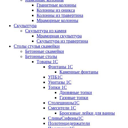
Гранитные колонны
Колонны из оникса
Колонны из травертина
Мраморные колонны
Скульптура
Скульптура из камня
Мраморная скульптура
Скульптура из травертина
Столы стулья скамейки
Бетонные скамейки
Бетонные столы
Tовары 1C
Фонтаны 1C
Каменные фонтаны
УПБ1С
Унитазы 1С
Топки 1С
Дровяные топки
Газовые топки
Столешницы1С
Смесители 1С
Бронзовые лейки для ванны
СливыСифоны1С
Полотенцедержатели