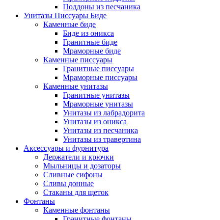
Поддоны из песчаника
Унитазы Писсуары Биде
Каменные биде
Биде из оникса
Гранитные биде
Мраморные биде
Каменные писсуары
Гранитные писсуары
Мраморные писсуары
Каменные унитазы
Гранитные унитазы
Мраморные унитазы
Унитазы из лабрадорита
Унитазы из оникса
Унитазы из песчаника
Унитазы из травертина
Аксессуары и фурнитура
Держатели и крючки
Мыльницы и дозаторы
Сливные сифоны
Сливы донные
Стаканы для щеток
Фонтаны
Каменные фонтаны
Гранитные фонтаны