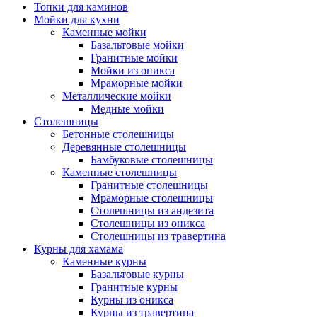
Топки для каминов
Мойки для кухни
Каменные мойки
Базальтовые мойки
Гранитные мойки
Мойки из оникса
Мраморные мойки
Металлические мойки
Медные мойки
Столешницы
Бетонные столешницы
Деревянные столешницы
Бамбуковые столешницы
Каменные столешницы
Гранитные столешницы
Мраморные столешницы
Столешницы из андезита
Столешницы из оникса
Столешницы из травертина
Курны для хамама
Каменные курны
Базальтовые курны
Гранитные курны
Курны из оникса
Курны из травертина