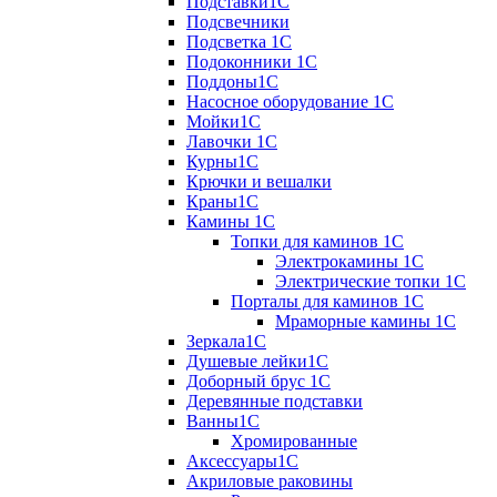
Подставки1С
Подсвечники
Подсветка 1С
Подоконники 1С
Поддоны1С
Насосное оборудование 1С
Мойки1С
Лавочки 1С
Курны1С
Крючки и вешалки
Краны1С
Камины 1C
Топки для каминов 1C
Электрокамины 1С
Электрические топки 1C
Порталы для каминов 1С
Мраморные камины 1C
Зеркала1С
Душевые лейки1С
Доборный брус 1С
Деревянные подставки
Ванны1С
Хромированные
Аксессуары1С
Акриловые раковины