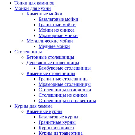
Топки для каминов
Мойки для кухни
Каменные мойки
Базальтовые мойки
Гранитные мойки
Мойки из оникса
Мраморные мойки
Металлические мойки
Медные мойки
Столешницы
Бетонные столешницы
Деревянные столешницы
Бамбуковые столешницы
Каменные столешницы
Гранитные столешницы
Мраморные столешницы
Столешницы из андезита
Столешницы из оникса
Столешницы из травертина
Курны для хамама
Каменные курны
Базальтовые курны
Гранитные курны
Курны из оникса
Курны из травертина