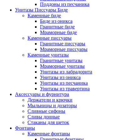
Поддоны из песчаника
Унитазы Писсуары Биде
Каменные биде
Биде из оникса
Гранитные биде
Мраморные биде
Каменные писсуары
Гранитные писсуары
Мраморные писсуары
Каменные унитазы
Гранитные унитазы
Мраморные унитазы
Унитазы из лабрадорита
Унитазы из оникса
Унитазы из песчаника
Унитазы из травертина
Аксессуары и фурнитура
Держатели и крючки
Мыльницы и дозаторы
Сливные сифоны
Сливы донные
Стаканы для щеток
Фонтаны
Каменные фонтаны
Гранитные фонтаны