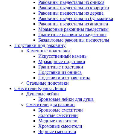
Раковины пьедесталы из оникса
Раковины пьедесталы из кварцита
Раковины пьедесталы из дерева
Раковины пьедесталы из булыжника
Раковины пьедесталы из андезита
Мраморные раковины пьедесталы
Гранитные раковины пьедесталы
Базальтовые раковины пьедесталы
Подставки под раковину
Каменные подставки
Искусственный камень
Мраморные подставки
Гранитные подставки
Подставки из оникса
Подставки из травертина
Стальные подставки
Смесители Краны Лейки
Душевые лейки
Бронзовые лейки для душа
Смесители для раковин
Бронзовые смесители
Золотые смесители
Медные смесители
Хромовые смесители
Черные смесители