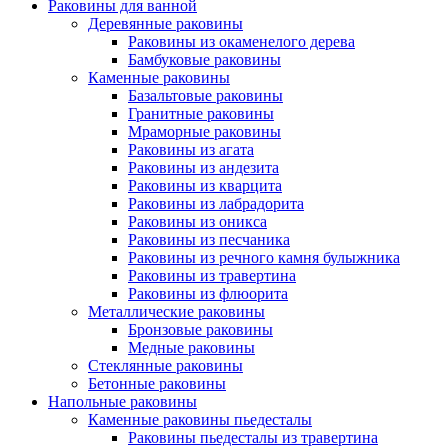
Раковины для ванной
Деревянные раковины
Раковины из окаменелого дерева
Бамбуковые раковины
Каменные раковины
Базальтовые раковины
Гранитные раковины
Мраморные раковины
Раковины из агата
Раковины из андезита
Раковины из кварцита
Раковины из лабрадорита
Раковины из оникса
Раковины из песчаника
Раковины из речного камня булыжника
Раковины из травертина
Раковины из флюорита
Металлические раковины
Бронзовые раковины
Медные раковины
Стеклянные раковины
Бетонные раковины
Напольные раковины
Каменные раковины пьедесталы
Раковины пьедесталы из травертина