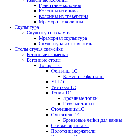
Гранитные колонны
Колонны из оникса
Колонны из травертина
Мраморные колонны
Скульптура
Скульптура из камня
Мраморная скульптура
Скульптура из травертина
Столы стулья скамейки
Бетонные скамейки
Бетонные столы
Tовары 1C
Фонтаны 1C
Каменные фонтаны
УПБ1С
Унитазы 1С
Топки 1С
Дровяные топки
Газовые топки
Столешницы1С
Смесители 1С
Бронзовые лейки для ванны
СливыСифоны1С
Полотенцедержатели