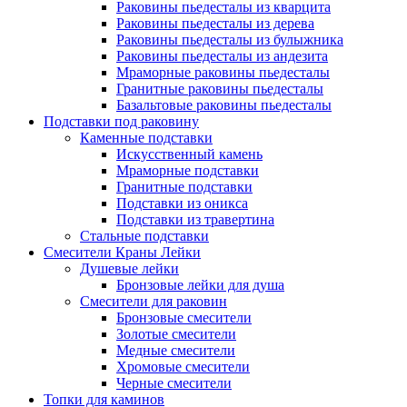
Раковины пьедесталы из кварцита
Раковины пьедесталы из дерева
Раковины пьедесталы из булыжника
Раковины пьедесталы из андезита
Мраморные раковины пьедесталы
Гранитные раковины пьедесталы
Базальтовые раковины пьедесталы
Подставки под раковину
Каменные подставки
Искусственный камень
Мраморные подставки
Гранитные подставки
Подставки из оникса
Подставки из травертина
Стальные подставки
Смесители Краны Лейки
Душевые лейки
Бронзовые лейки для душа
Смесители для раковин
Бронзовые смесители
Золотые смесители
Медные смесители
Хромовые смесители
Черные смесители
Топки для каминов