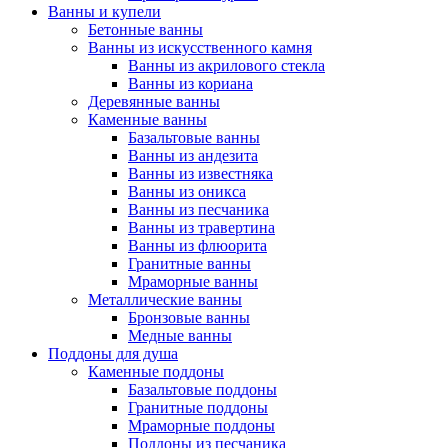
Ванны и купели
Бетонные ванны
Ванны из искусственного камня
Ванны из акрилового стекла
Ванны из кориана
Деревянные ванны
Каменные ванны
Базальтовые ванны
Ванны из андезита
Ванны из известняка
Ванны из оникса
Ванны из песчаника
Ванны из травертина
Ванны из флюорита
Гранитные ванны
Мраморные ванны
Металлические ванны
Бронзовые ванны
Медные ванны
Поддоны для душа
Каменные поддоны
Базальтовые поддоны
Гранитные поддоны
Мраморные поддоны
Поддоны из песчаника