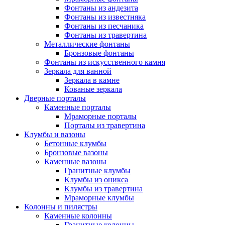
Фонтаны из андезита
Фонтаны из известняка
Фонтаны из песчаника
Фонтаны из травертина
Металлические фонтаны
Бронзовые фонтаны
Фонтаны из искусственного камня
Зеркала для ванной
Зеркала в камне
Кованые зеркала
Дверные порталы
Каменные порталы
Мраморные порталы
Порталы из травертина
Клумбы и вазоны
Бетонные клумбы
Бронзовые вазоны
Каменные вазоны
Гранитные клумбы
Клумбы из оникса
Клумбы из травертина
Мраморные клумбы
Колонны и пилястры
Каменные колонны
Гранитные колонны