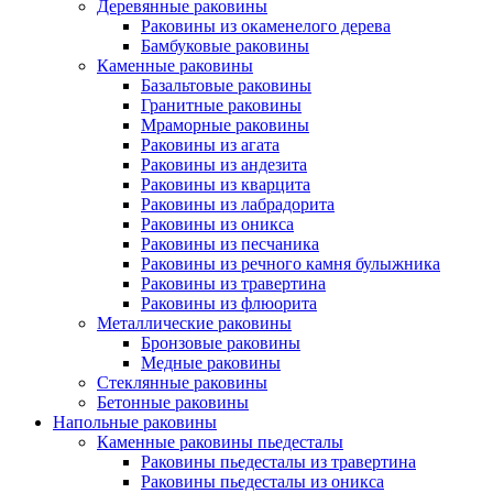
Деревянные раковины
Раковины из окаменелого дерева
Бамбуковые раковины
Каменные раковины
Базальтовые раковины
Гранитные раковины
Мраморные раковины
Раковины из агата
Раковины из андезита
Раковины из кварцита
Раковины из лабрадорита
Раковины из оникса
Раковины из песчаника
Раковины из речного камня булыжника
Раковины из травертина
Раковины из флюорита
Металлические раковины
Бронзовые раковины
Медные раковины
Стеклянные раковины
Бетонные раковины
Напольные раковины
Каменные раковины пьедесталы
Раковины пьедесталы из травертина
Раковины пьедесталы из оникса