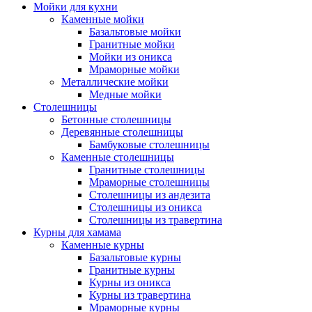
Мойки для кухни
Каменные мойки
Базальтовые мойки
Гранитные мойки
Мойки из оникса
Мраморные мойки
Металлические мойки
Медные мойки
Столешницы
Бетонные столешницы
Деревянные столешницы
Бамбуковые столешницы
Каменные столешницы
Гранитные столешницы
Мраморные столешницы
Столешницы из андезита
Столешницы из оникса
Столешницы из травертина
Курны для хамама
Каменные курны
Базальтовые курны
Гранитные курны
Курны из оникса
Курны из травертина
Мраморные курны