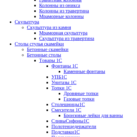
Колонны из оникса
Колонны из травертина
Мраморные колонны
Скульптура
Скульптура из камня
Мраморная скульптура
Скульптура из травертина
Столы стулья скамейки
Бетонные скамейки
Бетонные столы
Tовары 1C
Фонтаны 1C
Каменные фонтаны
УПБ1С
Унитазы 1С
Топки 1С
Дровяные топки
Газовые топки
Столешницы1С
Смесители 1С
Бронзовые лейки для ванны
СливыСифоны1С
Полотенцедержатели
Подставки1С