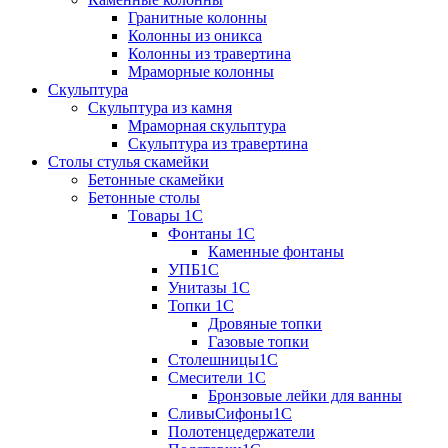
Гранитные колонны
Колонны из оникса
Колонны из травертина
Мраморные колонны
Скульптура
Скульптура из камня
Мраморная скульптура
Скульптура из травертина
Столы стулья скамейки
Бетонные скамейки
Бетонные столы
Tовары 1C
Фонтаны 1C
Каменные фонтаны
УПБ1С
Унитазы 1С
Топки 1С
Дровяные топки
Газовые топки
Столешницы1С
Смесители 1С
Бронзовые лейки для ванны
СливыСифоны1С
Полотенцедержатели