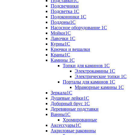
Подставки1С
Подсвечники
Подсветка 1С
Подоконники 1С
Поддоны1С
Насосное оборудование 1С
Мойки1С
Лавочки 1С
Курны1С
Крючки и вешалки
Краны1С
Камины 1C
Топки для каминов 1C
Электрокамины 1С
Электрические топки 1C
Порталы для каминов 1С
Мраморные камины 1C
Зеркала1С
Душевые лейки1С
Доборный брус 1С
Деревянные подставки
Ванны1С
Хромированные
Аксессуары1С
Акриловые раковины