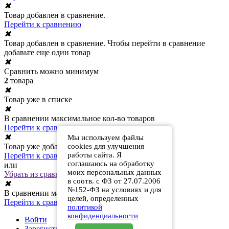
✖
Товар добавлен в сравнение.
Перейти к сравнению
✖
Товар добавлен в сравнение. Чтобы перейти в сравнение
добавьте еще один товар
✖
Сравнить можно минимум
2
товара
✖
Товар уже в списке
✖
В сравнении максимальное кол-во товаров
Перейти к сравнению
✖
Мы используем файлы
Товар уже добавлен в сравнение
cookies для улучшения
работы сайта. Я
Перейти к сравнению
соглашаюсь на обработку
или
моих персональных данных
Убрать из сравнения
в соотв. с ФЗ от 27.07.2006
✖
№152-ФЗ на условиях и для
В сравнении максимальное кол-во товаров
целей, определенных
Перейти к сравнению
политикой
конфиденциальности
Войти
Зарегистрироваться