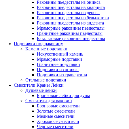
Раковины пьедесталы из оникса
Раковины пьедесталы из кварцита
Раковины пьедесталы из дерева
Раковины пьедесталы из булыжника
Раковины пьедесталы из андезита
Мраморные раковины пьедесталы
Гранитные раковины пьедесталы
Базальтовые раковины пьедесталы
Подставки под раковину
Каменные подставки
Искусственный камень
Мраморные подставки
Гранитные подставки
Подставки из оникса
Подставки из травертина
Стальные подставки
Смесители Краны Лейки
Душевые лейки
Бронзовые лейки для душа
Смесители для раковин
Бронзовые смесители
Золотые смесители
Медные смесители
Хромовые смесители
Черные смесители