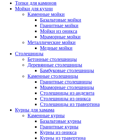
Топки для каминов
Мойки для кухни
Каменные мойки
Базальтовые мойки
Гранитные мойки
Мойки из оникса
Мраморные мойки
Металлические мойки
Медные мойки
Столешницы
Бетонные столешницы
Деревянные столешницы
Бамбуковые столешницы
Каменные столешницы
Гранитные столешницы
Мраморные столешницы
Столешницы из андезита
Столешницы из оникса
Столешницы из травертина
Курны для хамама
Каменные курны
Базальтовые курны
Гранитные курны
Курны из оникса
Курны из травертина