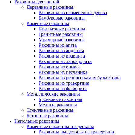
Раковины для ванной
Деревянные раковины
Раковины из окаменелого дерева
Бамбуковые раковины
Каменные раковины
Базальтовые раковины
Гранитные раковины
Мраморные раковины
Раковины из агата
Раковины из андезита
Раковины из кварцита
Раковины из лабрадорита
Раковины из оникса
Раковины из песчаника
Раковины из речного камня булыжника
Раковины из травертина
Раковины из флюорита
Металлические раковины
Бронзовые раковины
Медные раковины
Стеклянные раковины
Бетонные раковины
Напольные раковины
Каменные раковины пьедесталы
Раковины пьедесталы из травертина