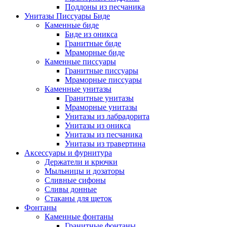
Поддоны из песчаника
Унитазы Писсуары Биде
Каменные биде
Биде из оникса
Гранитные биде
Мраморные биде
Каменные писсуары
Гранитные писсуары
Мраморные писсуары
Каменные унитазы
Гранитные унитазы
Мраморные унитазы
Унитазы из лабрадорита
Унитазы из оникса
Унитазы из песчаника
Унитазы из травертина
Аксессуары и фурнитура
Держатели и крючки
Мыльницы и дозаторы
Сливные сифоны
Сливы донные
Стаканы для щеток
Фонтаны
Каменные фонтаны
Гранитные фонтаны