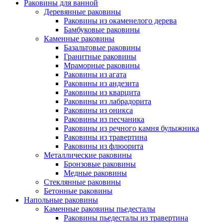
Раковины для ванной
Деревянные раковины
Раковины из окаменелого дерева
Бамбуковые раковины
Каменные раковины
Базальтовые раковины
Гранитные раковины
Мраморные раковины
Раковины из агата
Раковины из андезита
Раковины из кварцита
Раковины из лабрадорита
Раковины из оникса
Раковины из песчаника
Раковины из речного камня булыжника
Раковины из травертина
Раковины из флюорита
Металлические раковины
Бронзовые раковины
Медные раковины
Стеклянные раковины
Бетонные раковины
Напольные раковины
Каменные раковины пьедесталы
Раковины пьедесталы из травертина