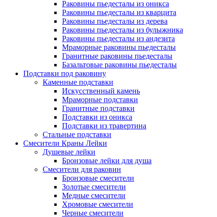
Раковины пьедесталы из оникса
Раковины пьедесталы из кварцита
Раковины пьедесталы из дерева
Раковины пьедесталы из булыжника
Раковины пьедесталы из андезита
Мраморные раковины пьедесталы
Гранитные раковины пьедесталы
Базальтовые раковины пьедесталы
Подставки под раковину
Каменные подставки
Искусственный камень
Мраморные подставки
Гранитные подставки
Подставки из оникса
Подставки из травертина
Стальные подставки
Смесители Краны Лейки
Душевые лейки
Бронзовые лейки для душа
Смесители для раковин
Бронзовые смесители
Золотые смесители
Медные смесители
Хромовые смесители
Черные смесители