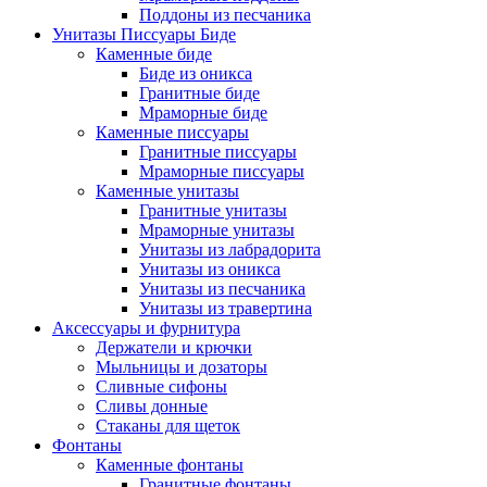
Поддоны из песчаника
Унитазы Писсуары Биде
Каменные биде
Биде из оникса
Гранитные биде
Мраморные биде
Каменные писсуары
Гранитные писсуары
Мраморные писсуары
Каменные унитазы
Гранитные унитазы
Мраморные унитазы
Унитазы из лабрадорита
Унитазы из оникса
Унитазы из песчаника
Унитазы из травертина
Аксессуары и фурнитура
Держатели и крючки
Мыльницы и дозаторы
Сливные сифоны
Сливы донные
Стаканы для щеток
Фонтаны
Каменные фонтаны
Гранитные фонтаны