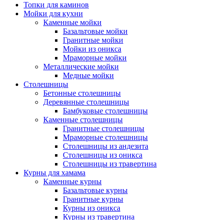
Топки для каминов
Мойки для кухни
Каменные мойки
Базальтовые мойки
Гранитные мойки
Мойки из оникса
Мраморные мойки
Металлические мойки
Медные мойки
Столешницы
Бетонные столешницы
Деревянные столешницы
Бамбуковые столешницы
Каменные столешницы
Гранитные столешницы
Мраморные столешницы
Столешницы из андезита
Столешницы из оникса
Столешницы из травертина
Курны для хамама
Каменные курны
Базальтовые курны
Гранитные курны
Курны из оникса
Курны из травертина