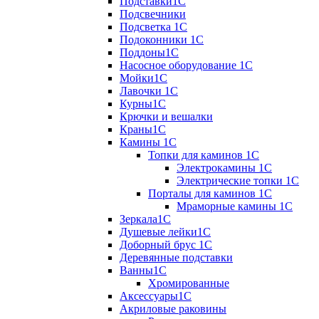
Подставки1С
Подсвечники
Подсветка 1С
Подоконники 1С
Поддоны1С
Насосное оборудование 1С
Мойки1С
Лавочки 1С
Курны1С
Крючки и вешалки
Краны1С
Камины 1C
Топки для каминов 1C
Электрокамины 1С
Электрические топки 1C
Порталы для каминов 1С
Мраморные камины 1C
Зеркала1С
Душевые лейки1С
Доборный брус 1С
Деревянные подставки
Ванны1С
Хромированные
Аксессуары1С
Акриловые раковины