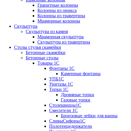
Гранитные колонны
Колонны из оникса
Колонны из травертина
Мраморные колонны
Скульптура
Скульптура из камня
Мраморная скульптура
Скульптура из травертина
Столы стулья скамейки
Бетонные скамейки
Бетонные столы
Tовары 1C
Фонтаны 1C
Каменные фонтаны
УПБ1С
Унитазы 1С
Топки 1С
Дровяные топки
Газовые топки
Столешницы1С
Смесители 1С
Бронзовые лейки для ванны
СливыСифоны1С
Полотенцедержатели