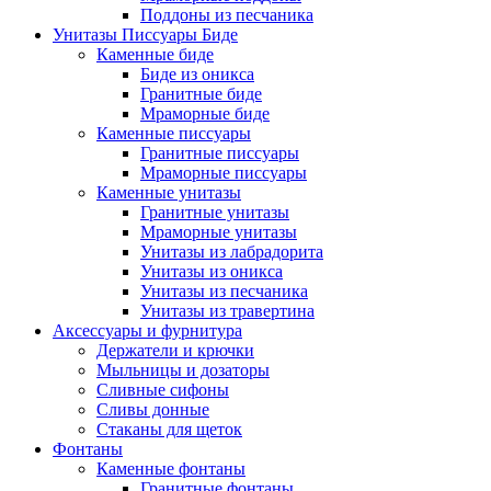
Поддоны из песчаника
Унитазы Писсуары Биде
Каменные биде
Биде из оникса
Гранитные биде
Мраморные биде
Каменные писсуары
Гранитные писсуары
Мраморные писсуары
Каменные унитазы
Гранитные унитазы
Мраморные унитазы
Унитазы из лабрадорита
Унитазы из оникса
Унитазы из песчаника
Унитазы из травертина
Аксессуары и фурнитура
Держатели и крючки
Мыльницы и дозаторы
Сливные сифоны
Сливы донные
Стаканы для щеток
Фонтаны
Каменные фонтаны
Гранитные фонтаны