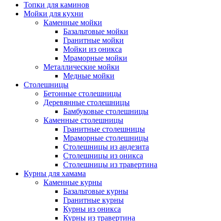
Топки для каминов
Мойки для кухни
Каменные мойки
Базальтовые мойки
Гранитные мойки
Мойки из оникса
Мраморные мойки
Металлические мойки
Медные мойки
Столешницы
Бетонные столешницы
Деревянные столешницы
Бамбуковые столешницы
Каменные столешницы
Гранитные столешницы
Мраморные столешницы
Столешницы из андезита
Столешницы из оникса
Столешницы из травертина
Курны для хамама
Каменные курны
Базальтовые курны
Гранитные курны
Курны из оникса
Курны из травертина