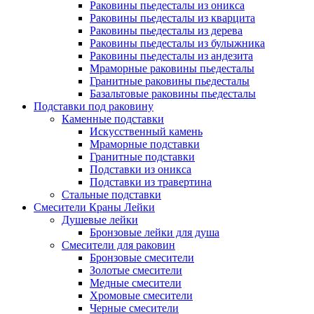
Раковины пьедесталы из оникса
Раковины пьедесталы из кварцита
Раковины пьедесталы из дерева
Раковины пьедесталы из булыжника
Раковины пьедесталы из андезита
Мраморные раковины пьедесталы
Гранитные раковины пьедесталы
Базальтовые раковины пьедесталы
Подставки под раковину
Каменные подставки
Искусственный камень
Мраморные подставки
Гранитные подставки
Подставки из оникса
Подставки из травертина
Стальные подставки
Смесители Краны Лейки
Душевые лейки
Бронзовые лейки для душа
Смесители для раковин
Бронзовые смесители
Золотые смесители
Медные смесители
Хромовые смесители
Черные смесители