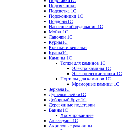
Подставки1С
Подсвечники
Подсветка 1С
Подоконники 1С
Поддоны1С
Насосное оборудование 1С
Мойки1С
Лавочки 1С
Курны1С
Крючки и вешалки
Краны1С
Камины 1C
Топки для каминов 1C
Электрокамины 1С
Электрические топки 1C
Порталы для каминов 1С
Мраморные камины 1C
Зеркала1С
Душевые лейки1С
Доборный брус 1С
Деревянные подставки
Ванны1С
Хромированные
Аксессуары1С
Акриловые раковины