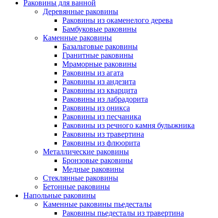
Раковины для ванной
Деревянные раковины
Раковины из окаменелого дерева
Бамбуковые раковины
Каменные раковины
Базальтовые раковины
Гранитные раковины
Мраморные раковины
Раковины из агата
Раковины из андезита
Раковины из кварцита
Раковины из лабрадорита
Раковины из оникса
Раковины из песчаника
Раковины из речного камня булыжника
Раковины из травертина
Раковины из флюорита
Металлические раковины
Бронзовые раковины
Медные раковины
Стеклянные раковины
Бетонные раковины
Напольные раковины
Каменные раковины пьедесталы
Раковины пьедесталы из травертина