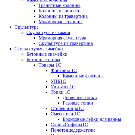
Гранитные колонны
Колонны из оникса
Колонны из травертина
Мраморные колонны
Скульптура
Скульптура из камня
Мраморная скульптура
Скульптура из травертина
Столы стулья скамейки
Бетонные скамейки
Бетонные столы
Tовары 1C
Фонтаны 1C
Каменные фонтаны
УПБ1С
Унитазы 1С
Топки 1С
Дровяные топки
Газовые топки
Столешницы1С
Смесители 1С
Бронзовые лейки для ванны
СливыСифоны1С
Полотенцедержатели