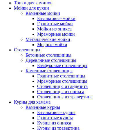
Топки для каминов
Мойки для кухни
Каменные мойки
Базальтовые мойки
Гранитные мойки
Мойки из оникса
Мраморные мойки
Металлические мойки
Медные мойки
Столешницы
Бетонные столешницы
Деревянные столешницы
Бамбуковые столешницы
Каменные столешницы
Гранитные столешницы
Мраморные столешницы
Столешницы из андезита
Столешницы из оникса
Столешницы из травертина
Курны для хамама
Каменные курны
Базальтовые курны
Гранитные курны
Курны из оникса
Курны из травертина