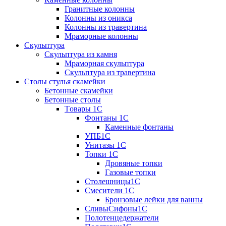
Гранитные колонны
Колонны из оникса
Колонны из травертина
Мраморные колонны
Скульптура
Скульптура из камня
Мраморная скульптура
Скульптура из травертина
Столы стулья скамейки
Бетонные скамейки
Бетонные столы
Tовары 1C
Фонтаны 1C
Каменные фонтаны
УПБ1С
Унитазы 1С
Топки 1С
Дровяные топки
Газовые топки
Столешницы1С
Смесители 1С
Бронзовые лейки для ванны
СливыСифоны1С
Полотенцедержатели