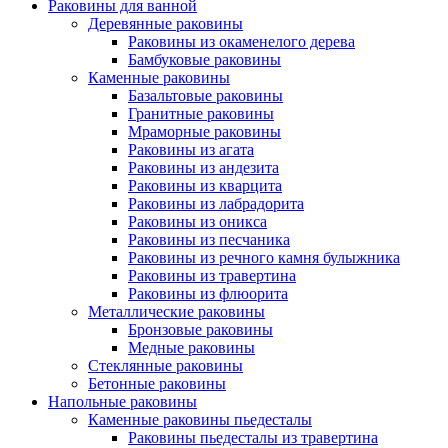
Раковины для ванной
Деревянные раковины
Раковины из окаменелого дерева
Бамбуковые раковины
Каменные раковины
Базальтовые раковины
Гранитные раковины
Мраморные раковины
Раковины из агата
Раковины из андезита
Раковины из кварцита
Раковины из лабрадорита
Раковины из оникса
Раковины из песчаника
Раковины из речного камня булыжника
Раковины из травертина
Раковины из флюорита
Металлические раковины
Бронзовые раковины
Медные раковины
Стеклянные раковины
Бетонные раковины
Напольные раковины
Каменные раковины пьедесталы
Раковины пьедесталы из травертина