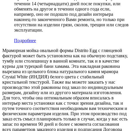
течении 14 (четырнадцати) дней после покупки, или
обменять на другое в течении одного года если,
например, оно не подошло под дизайн интерьера
наконец-то законченного Вами ремонта, но только при
отсутствии на изделии грязи, сколов, трещин или следов
эксплуатации.
Подробнее
Мраморная мойка овальной формы Distrito Egg с глянцевой
фактурой может быть установлена как на обычную подставку,
тумбу или столешницу в ванной комнате, так и в качестве
курны для турецкой бани хамама. Эта накладная раковина
вырезана из цельного блока натурального камня мрамора
Crystal White (ИНДИЯ) белого цвета c стабильный
кристальной текстурой. Также вы можете заказать у нас
производство этой раковины под заказ по индивидуальным
размерам, дизайну или из другого материала изготовления.
Для того, чтобы она оптимальным образом вписалась в
интерьер места установки как с точки зрения дизайна, так и
путем точного соответствия необходимым вам техническим и
физическим параметрам изделия. При этом производство под
заказ есть смысл планировать только в случае, когда у вас есть
запас по времени 90 дней и более с момента согласования
всех параметров заказного изделия и подписания Договора