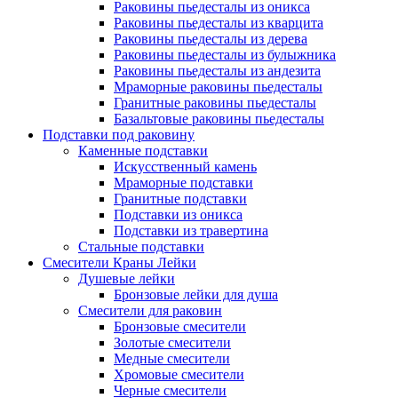
Раковины пьедесталы из оникса
Раковины пьедесталы из кварцита
Раковины пьедесталы из дерева
Раковины пьедесталы из булыжника
Раковины пьедесталы из андезита
Мраморные раковины пьедесталы
Гранитные раковины пьедесталы
Базальтовые раковины пьедесталы
Подставки под раковину
Каменные подставки
Искусственный камень
Мраморные подставки
Гранитные подставки
Подставки из оникса
Подставки из травертина
Стальные подставки
Смесители Краны Лейки
Душевые лейки
Бронзовые лейки для душа
Смесители для раковин
Бронзовые смесители
Золотые смесители
Медные смесители
Хромовые смесители
Черные смесители