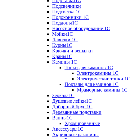
Подставки1С
Подсвечники
Подсветка 1С
Подоконники 1С
Поддоны1С
Насосное оборудование 1С
Мойки1С
Лавочки 1С
Курны1С
Крючки и вешалки
Краны1С
Камины 1C
Топки для каминов 1C
Электрокамины 1С
Электрические топки 1C
Порталы для каминов 1С
Мраморные камины 1C
Зеркала1С
Душевые лейки1С
Доборный брус 1С
Деревянные подставки
Ванны1С
Хромированные
Аксессуары1С
Акриловые раковины