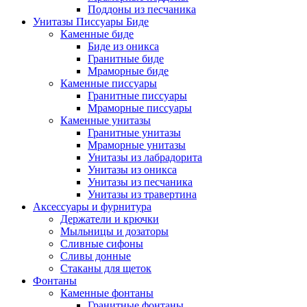
Поддоны из песчаника
Унитазы Писсуары Биде
Каменные биде
Биде из оникса
Гранитные биде
Мраморные биде
Каменные писсуары
Гранитные писсуары
Мраморные писсуары
Каменные унитазы
Гранитные унитазы
Мраморные унитазы
Унитазы из лабрадорита
Унитазы из оникса
Унитазы из песчаника
Унитазы из травертина
Аксессуары и фурнитура
Держатели и крючки
Мыльницы и дозаторы
Сливные сифоны
Сливы донные
Стаканы для щеток
Фонтаны
Каменные фонтаны
Гранитные фонтаны