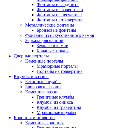
Фонтаны из андезита
Фонтаны из известняка
Фонтаны из песчаника
Фонтаны из травертина
Металлические фонтаны
Бронзовые фонтаны
Фонтаны из искусственного камня
Зеркала для ванной
Зеркала в камне
Кованые зеркала
Дверные порталы
Каменные порталы
Мраморные порталы
Порталы из травертина
Клумбы и вазоны
Бетонные клумбы
Бронзовые вазоны
Каменные вазоны
Гранитные клумбы
Клумбы из оникса
Клумбы из травертина
Мраморные клумбы
Колонны и пилястры
Каменные колонны
Гранитные колонны