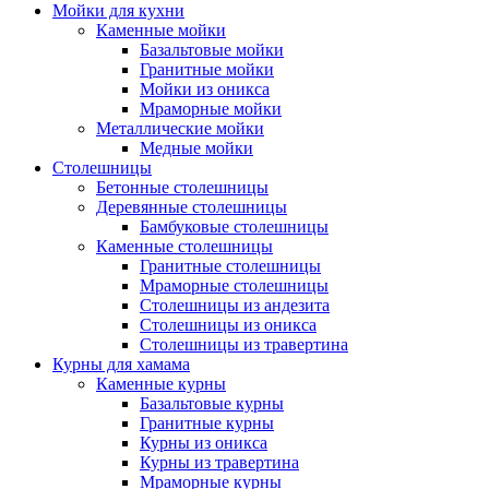
Мойки для кухни
Каменные мойки
Базальтовые мойки
Гранитные мойки
Мойки из оникса
Мраморные мойки
Металлические мойки
Медные мойки
Столешницы
Бетонные столешницы
Деревянные столешницы
Бамбуковые столешницы
Каменные столешницы
Гранитные столешницы
Мраморные столешницы
Столешницы из андезита
Столешницы из оникса
Столешницы из травертина
Курны для хамама
Каменные курны
Базальтовые курны
Гранитные курны
Курны из оникса
Курны из травертина
Мраморные курны