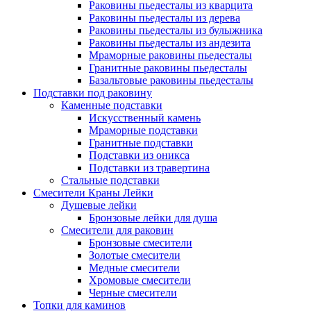
Раковины пьедесталы из кварцита
Раковины пьедесталы из дерева
Раковины пьедесталы из булыжника
Раковины пьедесталы из андезита
Мраморные раковины пьедесталы
Гранитные раковины пьедесталы
Базальтовые раковины пьедесталы
Подставки под раковину
Каменные подставки
Искусственный камень
Мраморные подставки
Гранитные подставки
Подставки из оникса
Подставки из травертина
Стальные подставки
Смесители Краны Лейки
Душевые лейки
Бронзовые лейки для душа
Смесители для раковин
Бронзовые смесители
Золотые смесители
Медные смесители
Хромовые смесители
Черные смесители
Топки для каминов