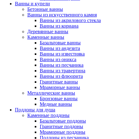
Ванны и купели
Бетонные ванны
Ванны из искусственного камня
Ванны из акрилового стекла
Ванны из кориана
Деревянные ванны
Каменные ванны
Базальтовые ванны
Ванны из андезита
Ванны из известняка
Ванны из оникса
Ванны из песчаника
Ванны из травертина
Ванны из флюорита
Гранитные ванны
Мраморные ванны
Металлические ванны
Бронзовые ванны
Медные ванны
Поддоны для душа
Каменные поддоны
Базальтовые поддоны
Гранитные поддоны
Мраморные поддоны
Поддоны из песчаника