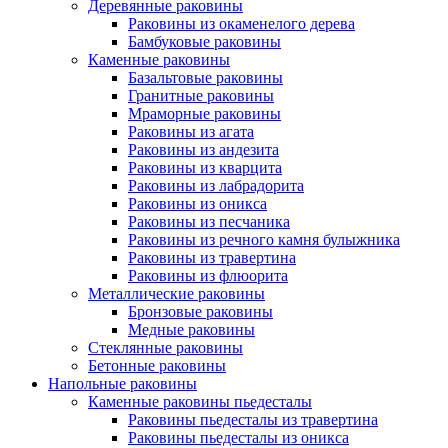
Деревянные раковины
Раковины из окаменелого дерева
Бамбуковые раковины
Каменные раковины
Базальтовые раковины
Гранитные раковины
Мраморные раковины
Раковины из агата
Раковины из андезита
Раковины из кварцита
Раковины из лабрадорита
Раковины из оникса
Раковины из песчаника
Раковины из речного камня булыжника
Раковины из травертина
Раковины из флюорита
Металлические раковины
Бронзовые раковины
Медные раковины
Стеклянные раковины
Бетонные раковины
Напольные раковины
Каменные раковины пьедесталы
Раковины пьедесталы из травертина
Раковины пьедесталы из оникса