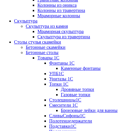
Колонны из оникса
Колонны из травертина
Мраморные колонны
Скульптура
Скульптура из камня
Мраморная скульптура
Скульптура из травертина
Столы стулья скамейки
Бетонные скамейки
Бетонные столы
Tовары 1C
Фонтаны 1C
Каменные фонтаны
УПБ1С
Унитазы 1С
Топки 1С
Дровяные топки
Газовые топки
Столешницы1С
Смесители 1С
Бронзовые лейки для ванны
СливыСифоны1С
Полотенцедержатели
Подставки1С