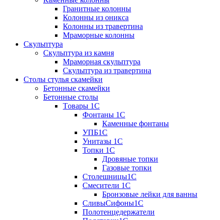
Гранитные колонны
Колонны из оникса
Колонны из травертина
Мраморные колонны
Скульптура
Скульптура из камня
Мраморная скульптура
Скульптура из травертина
Столы стулья скамейки
Бетонные скамейки
Бетонные столы
Tовары 1C
Фонтаны 1C
Каменные фонтаны
УПБ1С
Унитазы 1С
Топки 1С
Дровяные топки
Газовые топки
Столешницы1С
Смесители 1С
Бронзовые лейки для ванны
СливыСифоны1С
Полотенцедержатели