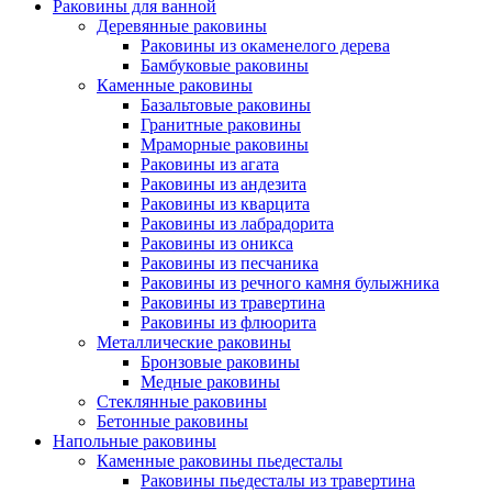
Раковины для ванной
Деревянные раковины
Раковины из окаменелого дерева
Бамбуковые раковины
Каменные раковины
Базальтовые раковины
Гранитные раковины
Мраморные раковины
Раковины из агата
Раковины из андезита
Раковины из кварцита
Раковины из лабрадорита
Раковины из оникса
Раковины из песчаника
Раковины из речного камня булыжника
Раковины из травертина
Раковины из флюорита
Металлические раковины
Бронзовые раковины
Медные раковины
Стеклянные раковины
Бетонные раковины
Напольные раковины
Каменные раковины пьедесталы
Раковины пьедесталы из травертина