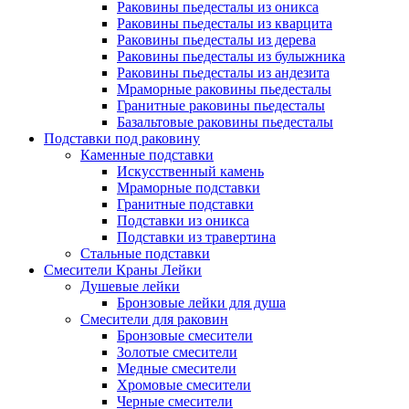
Раковины пьедесталы из оникса
Раковины пьедесталы из кварцита
Раковины пьедесталы из дерева
Раковины пьедесталы из булыжника
Раковины пьедесталы из андезита
Мраморные раковины пьедесталы
Гранитные раковины пьедесталы
Базальтовые раковины пьедесталы
Подставки под раковину
Каменные подставки
Искусственный камень
Мраморные подставки
Гранитные подставки
Подставки из оникса
Подставки из травертина
Стальные подставки
Смесители Краны Лейки
Душевые лейки
Бронзовые лейки для душа
Смесители для раковин
Бронзовые смесители
Золотые смесители
Медные смесители
Хромовые смесители
Черные смесители