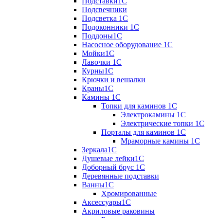
Подставки1С
Подсвечники
Подсветка 1С
Подоконники 1С
Поддоны1С
Насосное оборудование 1С
Мойки1С
Лавочки 1С
Курны1С
Крючки и вешалки
Краны1С
Камины 1C
Топки для каминов 1C
Электрокамины 1С
Электрические топки 1C
Порталы для каминов 1С
Мраморные камины 1C
Зеркала1С
Душевые лейки1С
Доборный брус 1С
Деревянные подставки
Ванны1С
Хромированные
Аксессуары1С
Акриловые раковины