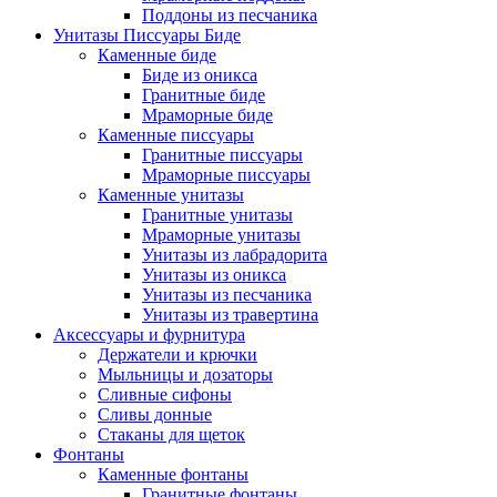
Поддоны из песчаника
Унитазы Писсуары Биде
Каменные биде
Биде из оникса
Гранитные биде
Мраморные биде
Каменные писсуары
Гранитные писсуары
Мраморные писсуары
Каменные унитазы
Гранитные унитазы
Мраморные унитазы
Унитазы из лабрадорита
Унитазы из оникса
Унитазы из песчаника
Унитазы из травертина
Аксессуары и фурнитура
Держатели и крючки
Мыльницы и дозаторы
Сливные сифоны
Сливы донные
Стаканы для щеток
Фонтаны
Каменные фонтаны
Гранитные фонтаны