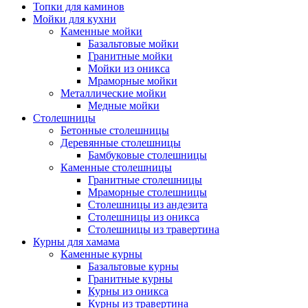
Топки для каминов
Мойки для кухни
Каменные мойки
Базальтовые мойки
Гранитные мойки
Мойки из оникса
Мраморные мойки
Металлические мойки
Медные мойки
Столешницы
Бетонные столешницы
Деревянные столешницы
Бамбуковые столешницы
Каменные столешницы
Гранитные столешницы
Мраморные столешницы
Столешницы из андезита
Столешницы из оникса
Столешницы из травертина
Курны для хамама
Каменные курны
Базальтовые курны
Гранитные курны
Курны из оникса
Курны из травертина