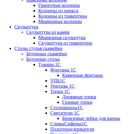
Гранитные колонны
Колонны из оникса
Колонны из травертина
Мраморные колонны
Скульптура
Скульптура из камня
Мраморная скульптура
Скульптура из травертина
Столы стулья скамейки
Бетонные скамейки
Бетонные столы
Tовары 1C
Фонтаны 1C
Каменные фонтаны
УПБ1С
Унитазы 1С
Топки 1С
Дровяные топки
Газовые топки
Столешницы1С
Смесители 1С
Бронзовые лейки для ванны
СливыСифоны1С
Полотенцедержатели