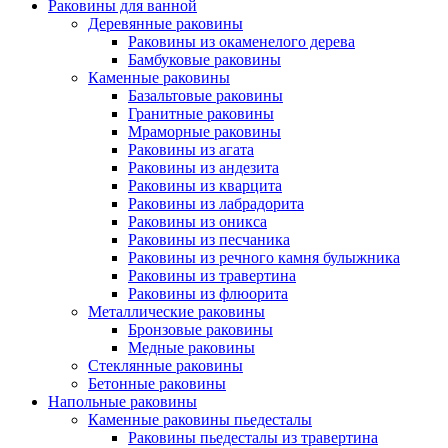
Раковины для ванной
Деревянные раковины
Раковины из окаменелого дерева
Бамбуковые раковины
Каменные раковины
Базальтовые раковины
Гранитные раковины
Мраморные раковины
Раковины из агата
Раковины из андезита
Раковины из кварцита
Раковины из лабрадорита
Раковины из оникса
Раковины из песчаника
Раковины из речного камня булыжника
Раковины из травертина
Раковины из флюорита
Металлические раковины
Бронзовые раковины
Медные раковины
Стеклянные раковины
Бетонные раковины
Напольные раковины
Каменные раковины пьедесталы
Раковины пьедесталы из травертина