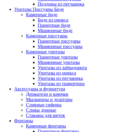
Поддоны из песчаника
Унитазы Писсуары Биде
Каменные биде
Биде из оникса
Гранитные биде
Мраморные биде
Каменные писсуары
Гранитные писсуары
Мраморные писсуары
Каменные унитазы
Гранитные унитазы
Мраморные унитазы
Унитазы из лабрадорита
Унитазы из оникса
Унитазы из песчаника
Унитазы из травертина
Аксессуары и фурнитура
Держатели и крючки
Мыльницы и дозаторы
Сливные сифоны
Сливы донные
Стаканы для щеток
Фонтаны
Каменные фонтаны
Гранитные фонтаны