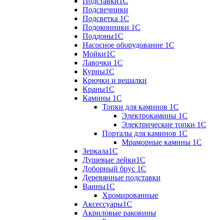
Подставки1С
Подсвечники
Подсветка 1С
Подоконники 1С
Поддоны1С
Насосное оборудование 1С
Мойки1С
Лавочки 1С
Курны1С
Крючки и вешалки
Краны1С
Камины 1C
Топки для каминов 1C
Электрокамины 1С
Электрические топки 1C
Порталы для каминов 1С
Мраморные камины 1C
Зеркала1С
Душевые лейки1С
Доборный брус 1С
Деревянные подставки
Ванны1С
Хромированные
Аксессуары1С
Акриловые раковины