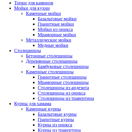
Топки для каминов
Мойки для кухни
Каменные мойки
Базальтовые мойки
Гранитные мойки
Мойки из оникса
Мраморные мойки
Металлические мойки
Медные мойки
Столешницы
Бетонные столешницы
Деревянные столешницы
Бамбуковые столешницы
Каменные столешницы
Гранитные столешницы
Мраморные столешницы
Столешницы из андезита
Столешницы из оникса
Столешницы из травертина
Курны для хамама
Каменные курны
Базальтовые курны
Гранитные курны
Курны из оникса
Курны из травертина