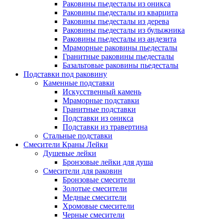
Раковины пьедесталы из оникса
Раковины пьедесталы из кварцита
Раковины пьедесталы из дерева
Раковины пьедесталы из булыжника
Раковины пьедесталы из андезита
Мраморные раковины пьедесталы
Гранитные раковины пьедесталы
Базальтовые раковины пьедесталы
Подставки под раковину
Каменные подставки
Искусственный камень
Мраморные подставки
Гранитные подставки
Подставки из оникса
Подставки из травертина
Стальные подставки
Смесители Краны Лейки
Душевые лейки
Бронзовые лейки для душа
Смесители для раковин
Бронзовые смесители
Золотые смесители
Медные смесители
Хромовые смесители
Черные смесители