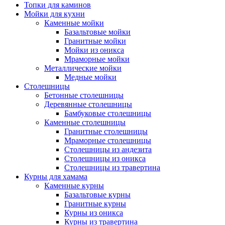
Топки для каминов
Мойки для кухни
Каменные мойки
Базальтовые мойки
Гранитные мойки
Мойки из оникса
Мраморные мойки
Металлические мойки
Медные мойки
Столешницы
Бетонные столешницы
Деревянные столешницы
Бамбуковые столешницы
Каменные столешницы
Гранитные столешницы
Мраморные столешницы
Столешницы из андезита
Столешницы из оникса
Столешницы из травертина
Курны для хамама
Каменные курны
Базальтовые курны
Гранитные курны
Курны из оникса
Курны из травертина