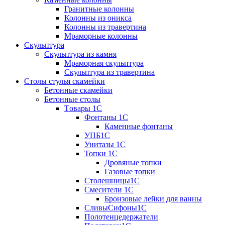
Гранитные колонны
Колонны из оникса
Колонны из травертина
Мраморные колонны
Скульптура
Скульптура из камня
Мраморная скульптура
Скульптура из травертина
Столы стулья скамейки
Бетонные скамейки
Бетонные столы
Tовары 1C
Фонтаны 1C
Каменные фонтаны
УПБ1С
Унитазы 1С
Топки 1С
Дровяные топки
Газовые топки
Столешницы1С
Смесители 1С
Бронзовые лейки для ванны
СливыСифоны1С
Полотенцедержатели