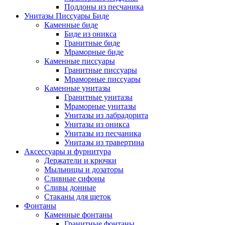
Поддоны из песчаника
Унитазы Писсуары Биде
Каменные биде
Биде из оникса
Гранитные биде
Мраморные биде
Каменные писсуары
Гранитные писсуары
Мраморные писсуары
Каменные унитазы
Гранитные унитазы
Мраморные унитазы
Унитазы из лабрадорита
Унитазы из оникса
Унитазы из песчаника
Унитазы из травертина
Аксессуары и фурнитура
Держатели и крючки
Мыльницы и дозаторы
Сливные сифоны
Сливы донные
Стаканы для щеток
Фонтаны
Каменные фонтаны
Гранитные фонтаны