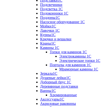
Подставки1С
Подсвечники
Подсветка 1С
Подоконники 1С
Поддоны1С
Насосное оборудование 1С
Мойки1С
Лавочки 1С
Курны1С
Крючки и вешалки
Краны1С
Камины 1C
Топки для каминов 1C
Электрокамины 1С
Электрические топки 1C
Порталы для каминов 1С
Мраморные камины 1C
Зеркала1С
Душевые лейки1С
Доборный брус 1С
Деревянные подставки
Ванны1С
Хромированные
Аксессуары1С
Акриловые раковины