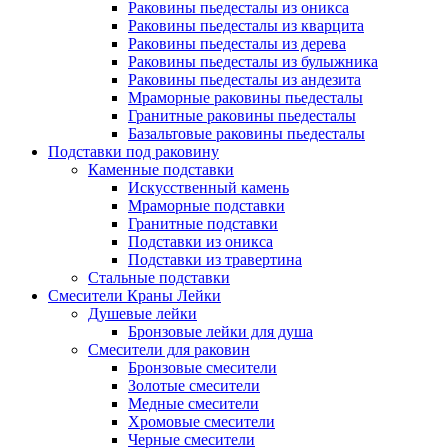
Раковины пьедесталы из оникса
Раковины пьедесталы из кварцита
Раковины пьедесталы из дерева
Раковины пьедесталы из булыжника
Раковины пьедесталы из андезита
Мраморные раковины пьедесталы
Гранитные раковины пьедесталы
Базальтовые раковины пьедесталы
Подставки под раковину
Каменные подставки
Искусственный камень
Мраморные подставки
Гранитные подставки
Подставки из оникса
Подставки из травертина
Стальные подставки
Смесители Краны Лейки
Душевые лейки
Бронзовые лейки для душа
Смесители для раковин
Бронзовые смесители
Золотые смесители
Медные смесители
Хромовые смесители
Черные смесители