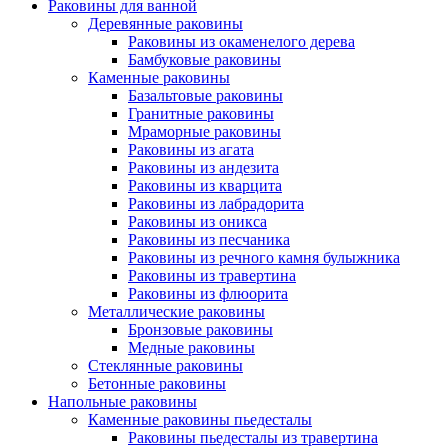
Раковины для ванной
Деревянные раковины
Раковины из окаменелого дерева
Бамбуковые раковины
Каменные раковины
Базальтовые раковины
Гранитные раковины
Мраморные раковины
Раковины из агата
Раковины из андезита
Раковины из кварцита
Раковины из лабрадорита
Раковины из оникса
Раковины из песчаника
Раковины из речного камня булыжника
Раковины из травертина
Раковины из флюорита
Металлические раковины
Бронзовые раковины
Медные раковины
Стеклянные раковины
Бетонные раковины
Напольные раковины
Каменные раковины пьедесталы
Раковины пьедесталы из травертина