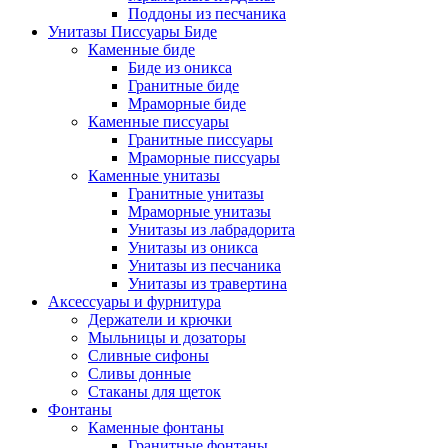
Поддоны из песчаника
Унитазы Писсуары Биде
Каменные биде
Биде из оникса
Гранитные биде
Мраморные биде
Каменные писсуары
Гранитные писсуары
Мраморные писсуары
Каменные унитазы
Гранитные унитазы
Мраморные унитазы
Унитазы из лабрадорита
Унитазы из оникса
Унитазы из песчаника
Унитазы из травертина
Аксессуары и фурнитура
Держатели и крючки
Мыльницы и дозаторы
Сливные сифоны
Сливы донные
Стаканы для щеток
Фонтаны
Каменные фонтаны
Гранитные фонтаны