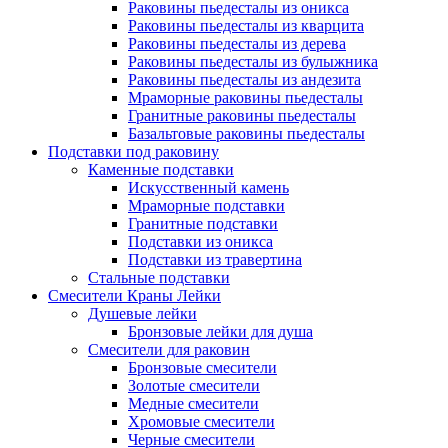
Раковины пьедесталы из оникса
Раковины пьедесталы из кварцита
Раковины пьедесталы из дерева
Раковины пьедесталы из булыжника
Раковины пьедесталы из андезита
Мраморные раковины пьедесталы
Гранитные раковины пьедесталы
Базальтовые раковины пьедесталы
Подставки под раковину
Каменные подставки
Искусственный камень
Мраморные подставки
Гранитные подставки
Подставки из оникса
Подставки из травертина
Стальные подставки
Смесители Краны Лейки
Душевые лейки
Бронзовые лейки для душа
Смесители для раковин
Бронзовые смесители
Золотые смесители
Медные смесители
Хромовые смесители
Черные смесители