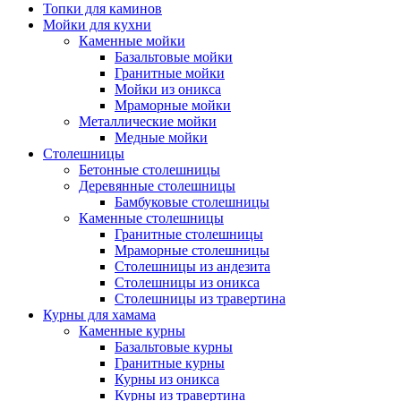
Топки для каминов
Мойки для кухни
Каменные мойки
Базальтовые мойки
Гранитные мойки
Мойки из оникса
Мраморные мойки
Металлические мойки
Медные мойки
Столешницы
Бетонные столешницы
Деревянные столешницы
Бамбуковые столешницы
Каменные столешницы
Гранитные столешницы
Мраморные столешницы
Столешницы из андезита
Столешницы из оникса
Столешницы из травертина
Курны для хамама
Каменные курны
Базальтовые курны
Гранитные курны
Курны из оникса
Курны из травертина