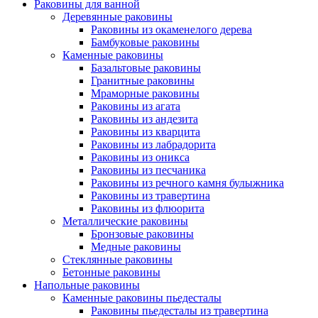
Раковины для ванной
Деревянные раковины
Раковины из окаменелого дерева
Бамбуковые раковины
Каменные раковины
Базальтовые раковины
Гранитные раковины
Мраморные раковины
Раковины из агата
Раковины из андезита
Раковины из кварцита
Раковины из лабрадорита
Раковины из оникса
Раковины из песчаника
Раковины из речного камня булыжника
Раковины из травертина
Раковины из флюорита
Металлические раковины
Бронзовые раковины
Медные раковины
Стеклянные раковины
Бетонные раковины
Напольные раковины
Каменные раковины пьедесталы
Раковины пьедесталы из травертина