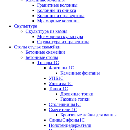
Гранитные колонны
Колонны из оникса
Колонны из травертина
Мраморные колонны
Скульптура
Скульптура из камня
Мраморная скульптура
Скульптура из травертина
Столы стулья скамейки
Бетонные скамейки
Бетонные столы
Tовары 1C
Фонтаны 1C
Каменные фонтаны
УПБ1С
Унитазы 1С
Топки 1С
Дровяные топки
Газовые топки
Столешницы1С
Смесители 1С
Бронзовые лейки для ванны
СливыСифоны1С
Полотенцедержатели