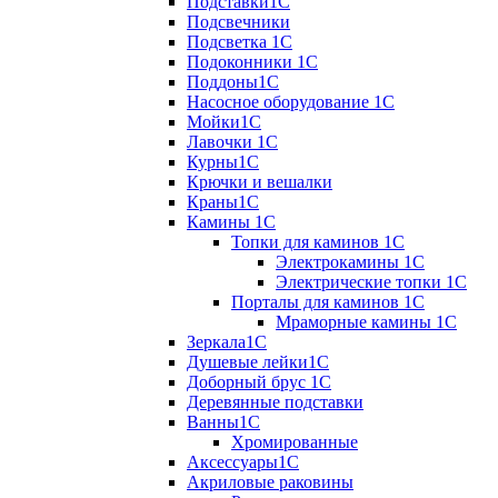
Подставки1С
Подсвечники
Подсветка 1С
Подоконники 1С
Поддоны1С
Насосное оборудование 1С
Мойки1С
Лавочки 1С
Курны1С
Крючки и вешалки
Краны1С
Камины 1C
Топки для каминов 1C
Электрокамины 1С
Электрические топки 1C
Порталы для каминов 1С
Мраморные камины 1C
Зеркала1С
Душевые лейки1С
Доборный брус 1С
Деревянные подставки
Ванны1С
Хромированные
Аксессуары1С
Акриловые раковины