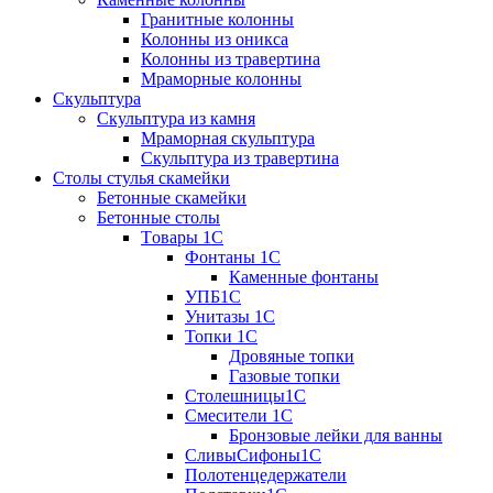
Гранитные колонны
Колонны из оникса
Колонны из травертина
Мраморные колонны
Скульптура
Скульптура из камня
Мраморная скульптура
Скульптура из травертина
Столы стулья скамейки
Бетонные скамейки
Бетонные столы
Tовары 1C
Фонтаны 1C
Каменные фонтаны
УПБ1С
Унитазы 1С
Топки 1С
Дровяные топки
Газовые топки
Столешницы1С
Смесители 1С
Бронзовые лейки для ванны
СливыСифоны1С
Полотенцедержатели