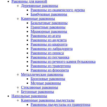
Раковины для ванной
Деревянные раковины
Раковины из окаменелого дерева
Бамбуковые раковины
Каменные раковины
Базальтовые раковины
Гранитные раковины
Мраморные раковины
Раковины из агата
Раковины из андезита
Раковины из кварцита
Раковины из лабрадорита
Раковины из оникса
Раковины из песчаника
Раковины из речного камня булыжника
Раковины из травертина
Раковины из флюорита
Металлические раковины
Бронзовые раковины
Медные раковины
Стеклянные раковины
Бетонные раковины
Напольные раковины
Каменные раковины пьедесталы
Раковины пьедесталы из травертина