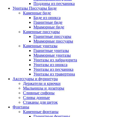
Поддоны из песчаника
Унитазы Писсуары Биде
Каменные биде
Биде из оникса
Гранитные биде
Мраморные биде
Каменные писсуары
Гранитные писсуары
Мраморные писсуары
Каменные унитазы
Гранитные унитазы
Мраморные унитазы
Унитазы из лабрадорита
Унитазы из оникса
Унитазы из песчаника
Унитазы из травертина
Аксессуары и фурнитура
Держатели и крючки
Мыльницы и дозаторы
Сливные сифоны
Сливы донные
Стаканы для щеток
Фонтаны
Каменные фонтаны
Гранитные фонтаны