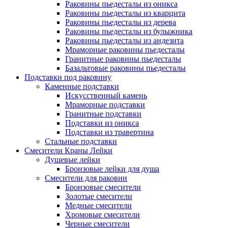
Раковины пьедесталы из оникса
Раковины пьедесталы из кварцита
Раковины пьедесталы из дерева
Раковины пьедесталы из булыжника
Раковины пьедесталы из андезита
Мраморные раковины пьедесталы
Гранитные раковины пьедесталы
Базальтовые раковины пьедесталы
Подставки под раковину
Каменные подставки
Искусственный камень
Мраморные подставки
Гранитные подставки
Подставки из оникса
Подставки из травертина
Стальные подставки
Смесители Краны Лейки
Душевые лейки
Бронзовые лейки для душа
Смесители для раковин
Бронзовые смесители
Золотые смесители
Медные смесители
Хромовые смесители
Черные смесители