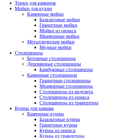
Топки для каминов
Мойки для кухни
Каменные мойки
Базальтовые мойки
Гранитные мойки
Мойки из оникса
Мраморные мойки
Металлические мойки
Медные мойки
Столешницы
Бетонные столешницы
Деревянные столешницы
Бамбуковые столешницы
Каменные столешницы
Гранитные столешницы
Мраморные столешницы
Столешницы из андезита
Столешницы из оникса
Столешницы из травертина
Курны для хамама
Каменные курны
Базальтовые курны
Гранитные курны
Курны из оникса
Курны из травертина