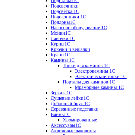
Подставки1С
Подсвечники
Подсветка 1С
Подоконники 1С
Поддоны1С
Насосное оборудование 1С
Мойки1С
Лавочки 1С
Курны1С
Крючки и вешалки
Краны1С
Камины 1C
Топки для каминов 1C
Электрокамины 1С
Электрические топки 1C
Порталы для каминов 1С
Мраморные камины 1C
Зеркала1С
Душевые лейки1С
Доборный брус 1С
Деревянные подставки
Ванны1С
Хромированные
Аксессуары1С
Акриловые раковины