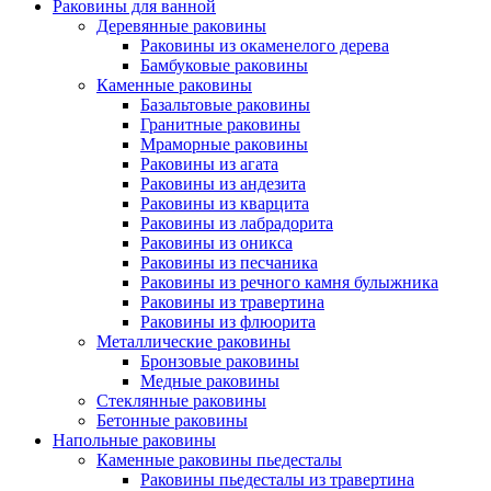
Раковины для ванной
Деревянные раковины
Раковины из окаменелого дерева
Бамбуковые раковины
Каменные раковины
Базальтовые раковины
Гранитные раковины
Мраморные раковины
Раковины из агата
Раковины из андезита
Раковины из кварцита
Раковины из лабрадорита
Раковины из оникса
Раковины из песчаника
Раковины из речного камня булыжника
Раковины из травертина
Раковины из флюорита
Металлические раковины
Бронзовые раковины
Медные раковины
Стеклянные раковины
Бетонные раковины
Напольные раковины
Каменные раковины пьедесталы
Раковины пьедесталы из травертина