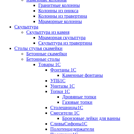
Гранитные колонны
Колонны из оникса
Колонны из травертина
Мраморные колонны
Скульптура
Скульптура из камня
Мраморная скульптура
Скульптура из травертина
Столы стулья скамейки
Бетонные скамейки
Бетонные столы
Tовары 1C
Фонтаны 1C
Каменные фонтаны
УПБ1С
Унитазы 1С
Топки 1С
Дровяные топки
Газовые топки
Столешницы1С
Смесители 1С
Бронзовые лейки для ванны
СливыСифоны1С
Полотенцедержатели