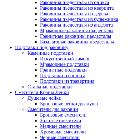
Раковины пьедесталы из оникса
Раковины пьедесталы из кварцита
Раковины пьедесталы из дерева
Раковины пьедесталы из булыжника
Раковины пьедесталы из андезита
Мраморные раковины пьедесталы
Гранитные раковины пьедесталы
Базальтовые раковины пьедесталы
Подставки под раковину
Каменные подставки
Искусственный камень
Мраморные подставки
Гранитные подставки
Подставки из оникса
Подставки из травертина
Стальные подставки
Смесители Краны Лейки
Душевые лейки
Бронзовые лейки для душа
Смесители для раковин
Бронзовые смесители
Золотые смесители
Медные смесители
Хромовые смесители
Черные смесители