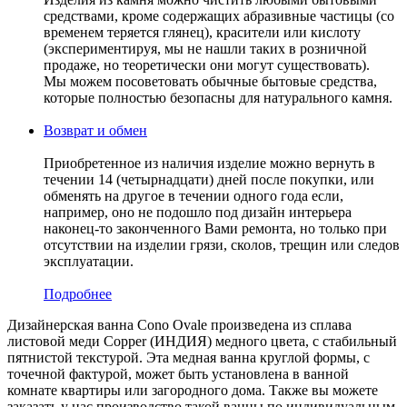
средствами, кроме содержащих абразивные частицы (со
временем теряется глянец), красители или кислоту
(экспериментируя, мы не нашли таких в розничной
продаже, но теоретически они могут существовать).
Мы можем посоветовать обычные бытовые средства,
которые полностью безопасны для натурального камня.
Возврат и обмен
Приобретенное из наличия изделие можно вернуть в
течении 14 (четырнадцати) дней после покупки, или
обменять на другое в течении одного года если,
например, оно не подошло под дизайн интерьера
наконец-то законченного Вами ремонта, но только при
отсутствии на изделии грязи, сколов, трещин или следов
эксплуатации.
Подробнее
Дизайнерская ванна Cono Ovale произведена из сплава
листовой меди Copper (ИНДИЯ) медного цвета, c стабильный
пятнистой текстурой. Эта медная ванна круглой формы, с
точечной фактурой, может быть установлена в ванной
комнате квартиры или загородного дома. Также вы можете
заказать у нас производство такой ванны по индивидуальным