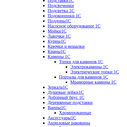
Подставки1С
Подсвечники
Подсветка 1С
Подоконники 1С
Поддоны1С
Насосное оборудование 1С
Мойки1С
Лавочки 1С
Курны1С
Крючки и вешалки
Краны1С
Камины 1C
Топки для каминов 1C
Электрокамины 1С
Электрические топки 1C
Порталы для каминов 1С
Мраморные камины 1C
Зеркала1С
Душевые лейки1С
Доборный брус 1С
Деревянные подставки
Ванны1С
Хромированные
Аксессуары1С
Акриловые раковины