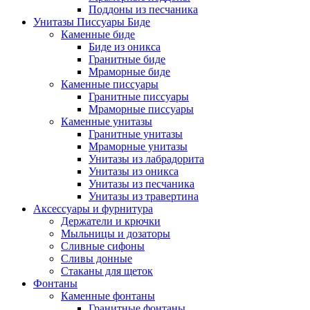
Поддоны из песчаника
Унитазы Писсуары Биде
Каменные биде
Биде из оникса
Гранитные биде
Мраморные биде
Каменные писсуары
Гранитные писсуары
Мраморные писсуары
Каменные унитазы
Гранитные унитазы
Мраморные унитазы
Унитазы из лабрадорита
Унитазы из оникса
Унитазы из песчаника
Унитазы из травертина
Аксессуары и фурнитура
Держатели и крючки
Мыльницы и дозаторы
Сливные сифоны
Сливы донные
Стаканы для щеток
Фонтаны
Каменные фонтаны
Гранитные фонтаны