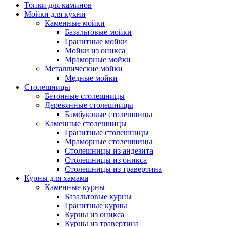
Топки для каминов
Мойки для кухни
Каменные мойки
Базальтовые мойки
Гранитные мойки
Мойки из оникса
Мраморные мойки
Металлические мойки
Медные мойки
Столешницы
Бетонные столешницы
Деревянные столешницы
Бамбуковые столешницы
Каменные столешницы
Гранитные столешницы
Мраморные столешницы
Столешницы из андезита
Столешницы из оникса
Столешницы из травертина
Курны для хамама
Каменные курны
Базальтовые курны
Гранитные курны
Курны из оникса
Курны из травертина