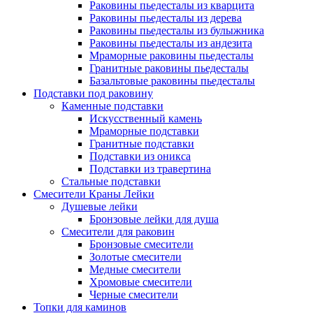
Раковины пьедесталы из кварцита
Раковины пьедесталы из дерева
Раковины пьедесталы из булыжника
Раковины пьедесталы из андезита
Мраморные раковины пьедесталы
Гранитные раковины пьедесталы
Базальтовые раковины пьедесталы
Подставки под раковину
Каменные подставки
Искусственный камень
Мраморные подставки
Гранитные подставки
Подставки из оникса
Подставки из травертина
Стальные подставки
Смесители Краны Лейки
Душевые лейки
Бронзовые лейки для душа
Смесители для раковин
Бронзовые смесители
Золотые смесители
Медные смесители
Хромовые смесители
Черные смесители
Топки для каминов