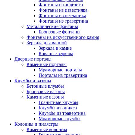
Фонтаны из андезита
Фонтаны из известняка
Фонтаны из песчаника
Фонтаны из травертина
Металлические фонтаны
Бронзовые фонтаны
Фонтаны из искусственного камня
Зеркала для ванной
Зеркала в камне
Кованые зеркала
Дверные порталы
Каменные порталы
Мраморные порталы
Порталы из травертина
Клумбы и вазоны
Бетонные клумбы
Бронзовые вазоны
Каменные вазоны
Гранитные клумбы
Клумбы из оникса
Клумбы из травертина
Мраморные клумбы
Колонны и пилястры
Каменные колонны
Гранитные колонны