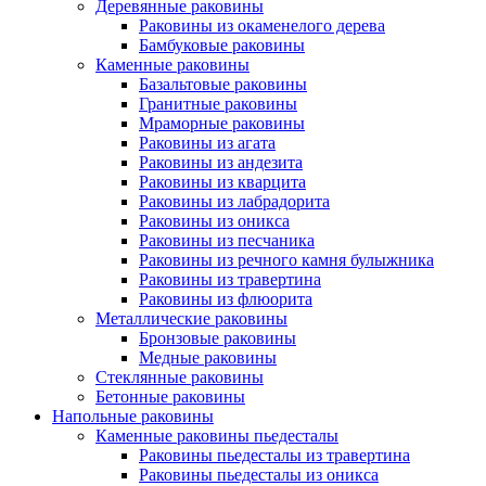
Деревянные раковины
Раковины из окаменелого дерева
Бамбуковые раковины
Каменные раковины
Базальтовые раковины
Гранитные раковины
Мраморные раковины
Раковины из агата
Раковины из андезита
Раковины из кварцита
Раковины из лабрадорита
Раковины из оникса
Раковины из песчаника
Раковины из речного камня булыжника
Раковины из травертина
Раковины из флюорита
Металлические раковины
Бронзовые раковины
Медные раковины
Стеклянные раковины
Бетонные раковины
Напольные раковины
Каменные раковины пьедесталы
Раковины пьедесталы из травертина
Раковины пьедесталы из оникса