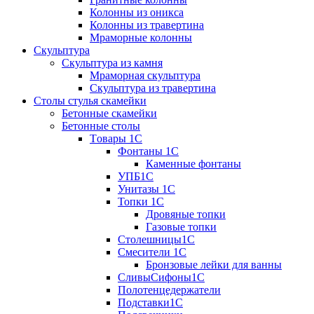
Колонны из оникса
Колонны из травертина
Мраморные колонны
Скульптура
Скульптура из камня
Мраморная скульптура
Скульптура из травертина
Столы стулья скамейки
Бетонные скамейки
Бетонные столы
Tовары 1C
Фонтаны 1C
Каменные фонтаны
УПБ1С
Унитазы 1С
Топки 1С
Дровяные топки
Газовые топки
Столешницы1С
Смесители 1С
Бронзовые лейки для ванны
СливыСифоны1С
Полотенцедержатели
Подставки1С