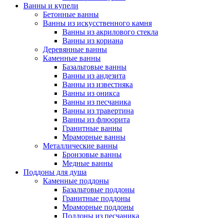
Ванны и купели
Бетонные ванны
Ванны из искусственного камня
Ванны из акрилового стекла
Ванны из кориана
Деревянные ванны
Каменные ванны
Базальтовые ванны
Ванны из андезита
Ванны из известняка
Ванны из оникса
Ванны из песчаника
Ванны из травертина
Ванны из флюорита
Гранитные ванны
Мраморные ванны
Металлические ванны
Бронзовые ванны
Медные ванны
Поддоны для душа
Каменные поддоны
Базальтовые поддоны
Гранитные поддоны
Мраморные поддоны
Поддоны из песчаника