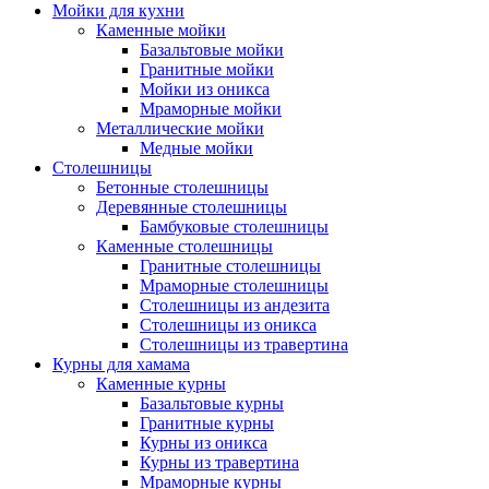
Мойки для кухни
Каменные мойки
Базальтовые мойки
Гранитные мойки
Мойки из оникса
Мраморные мойки
Металлические мойки
Медные мойки
Столешницы
Бетонные столешницы
Деревянные столешницы
Бамбуковые столешницы
Каменные столешницы
Гранитные столешницы
Мраморные столешницы
Столешницы из андезита
Столешницы из оникса
Столешницы из травертина
Курны для хамама
Каменные курны
Базальтовые курны
Гранитные курны
Курны из оникса
Курны из травертина
Мраморные курны