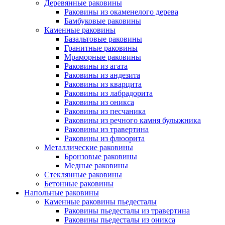
Деревянные раковины
Раковины из окаменелого дерева
Бамбуковые раковины
Каменные раковины
Базальтовые раковины
Гранитные раковины
Мраморные раковины
Раковины из агата
Раковины из андезита
Раковины из кварцита
Раковины из лабрадорита
Раковины из оникса
Раковины из песчаника
Раковины из речного камня булыжника
Раковины из травертина
Раковины из флюорита
Металлические раковины
Бронзовые раковины
Медные раковины
Стеклянные раковины
Бетонные раковины
Напольные раковины
Каменные раковины пьедесталы
Раковины пьедесталы из травертина
Раковины пьедесталы из оникса