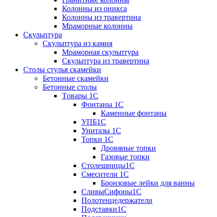
Колонны из оникса
Колонны из травертина
Мраморные колонны
Скульптура
Скульптура из камня
Мраморная скульптура
Скульптура из травертина
Столы стулья скамейки
Бетонные скамейки
Бетонные столы
Tовары 1C
Фонтаны 1C
Каменные фонтаны
УПБ1С
Унитазы 1С
Топки 1С
Дровяные топки
Газовые топки
Столешницы1С
Смесители 1С
Бронзовые лейки для ванны
СливыСифоны1С
Полотенцедержатели
Подставки1С