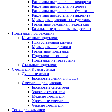
Раковины пьедесталы из кварцита
Раковины пьедесталы из дерева
Раковины пьедесталы из булыжника
Раковины пьедесталы из андезита
Мраморные раковины пьедесталы
Гранитные раковины пьедесталы
Базальтовые раковины пьедесталы
Подставки под раковину
Каменные подставки
Искусственный камень
Мраморные подставки
Гранитные подставки
Подставки из оникса
Подставки из травертина
Стальные подставки
Смесители Краны Лейки
Душевые лейки
Бронзовые лейки для душа
Смесители для раковин
Бронзовые смесители
Золотые смесители
Медные смесители
Хромовые смесители
Черные смесители
Топки для каминов