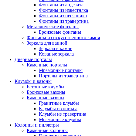
Фонтаны из андезита
Фонтаны из известняка
Фонтаны из песчаника
Фонтаны из травертина
Металлические фонтаны
Бронзовые фонтаны
Фонтаны из искусственного камня
Зеркала для ванной
Зеркала в камне
Кованые зеркала
Дверные порталы
Каменные порталы
Мраморные порталы
Порталы из травертина
Клумбы и вазоны
Бетонные клумбы
Бронзовые вазоны
Каменные вазоны
Гранитные клумбы
Клумбы из оникса
Клумбы из травертина
Мраморные клумбы
Колонны и пилястры
Каменные колонны
Гранитные колонны