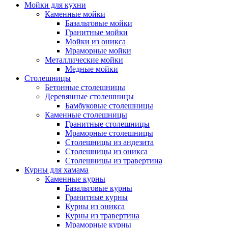
Мойки для кухни
Каменные мойки
Базальтовые мойки
Гранитные мойки
Мойки из оникса
Мраморные мойки
Металлические мойки
Медные мойки
Столешницы
Бетонные столешницы
Деревянные столешницы
Бамбуковые столешницы
Каменные столешницы
Гранитные столешницы
Мраморные столешницы
Столешницы из андезита
Столешницы из оникса
Столешницы из травертина
Курны для хамама
Каменные курны
Базальтовые курны
Гранитные курны
Курны из оникса
Курны из травертина
Мраморные курны