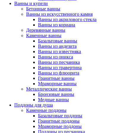
Ванны и купели
Бетонные ванны
Ванны из искусственного камня
Ванны из акрилового стекла
Ванны из кориана
Деревянные ванны
Каменные ванны
Базальтовые ванны
Ванны из андезита
Ванны из известняка
Ванны из оникса
Ванны из песчаника
Ванны из травертина
Ванны из флюорита
Гранитные ванны
Мраморные ванны
Металлические ванны
Бронзовые ванны
Медные ванны
Поддоны для душа
Каменные поддоны
Базальтовые поддоны
Гранитные поддоны
Мраморные поддоны
Поддоны из песчаника