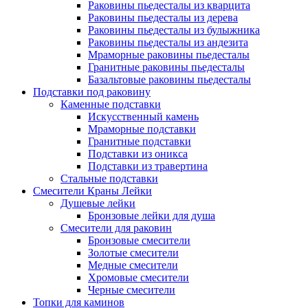
Раковины пьедесталы из кварцита
Раковины пьедесталы из дерева
Раковины пьедесталы из булыжника
Раковины пьедесталы из андезита
Мраморные раковины пьедесталы
Гранитные раковины пьедесталы
Базальтовые раковины пьедесталы
Подставки под раковину
Каменные подставки
Искусственный камень
Мраморные подставки
Гранитные подставки
Подставки из оникса
Подставки из травертина
Стальные подставки
Смесители Краны Лейки
Душевые лейки
Бронзовые лейки для душа
Смесители для раковин
Бронзовые смесители
Золотые смесители
Медные смесители
Хромовые смесители
Черные смесители
Топки для каминов