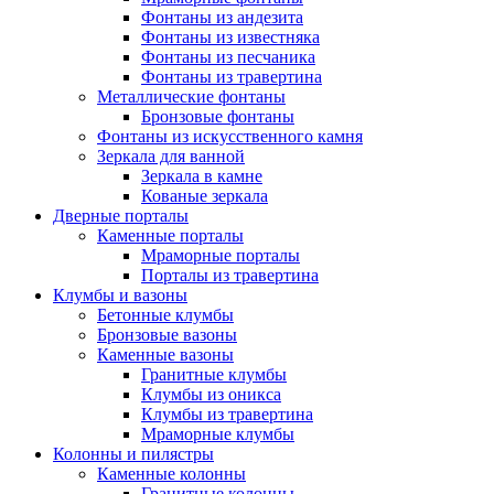
Фонтаны из андезита
Фонтаны из известняка
Фонтаны из песчаника
Фонтаны из травертина
Металлические фонтаны
Бронзовые фонтаны
Фонтаны из искусственного камня
Зеркала для ванной
Зеркала в камне
Кованые зеркала
Дверные порталы
Каменные порталы
Мраморные порталы
Порталы из травертина
Клумбы и вазоны
Бетонные клумбы
Бронзовые вазоны
Каменные вазоны
Гранитные клумбы
Клумбы из оникса
Клумбы из травертина
Мраморные клумбы
Колонны и пилястры
Каменные колонны
Гранитные колонны