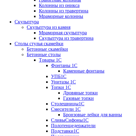
Колонны из оникса
Колонны из травертина
Мраморные колонны
Скульптура
Скульптура из камня
Мраморная скульптура
Скульптура из травертина
Столы стулья скамейки
Бетонные скамейки
Бетонные столы
Tовары 1C
Фонтаны 1C
Каменные фонтаны
УПБ1С
Унитазы 1С
Топки 1С
Дровяные топки
Газовые топки
Столешницы1С
Смесители 1С
Бронзовые лейки для ванны
СливыСифоны1С
Полотенцедержатели
Подставки1С