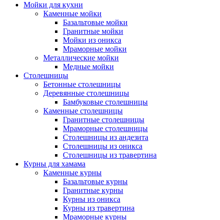
Мойки для кухни
Каменные мойки
Базальтовые мойки
Гранитные мойки
Мойки из оникса
Мраморные мойки
Металлические мойки
Медные мойки
Столешницы
Бетонные столешницы
Деревянные столешницы
Бамбуковые столешницы
Каменные столешницы
Гранитные столешницы
Мраморные столешницы
Столешницы из андезита
Столешницы из оникса
Столешницы из травертина
Курны для хамама
Каменные курны
Базальтовые курны
Гранитные курны
Курны из оникса
Курны из травертина
Мраморные курны