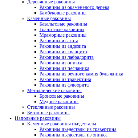
Деревянные раковины
Раковины из окаменелого дерева
Бамбуковые раковины
Каменные раковины
Базальтовые раковины
Гранитные раковины
Мраморные раковины
Раковины из агата
Раковины из андезита
Раковины из кварцита
Раковины из лабрадорита
Раковины из оникса
Раковины из песчаника
Раковины из речного камня булыжника
Раковины из травертина
Раковины из флюорита
Металлические раковины
Бронзовые раковины
Медные раковины
Стеклянные раковины
Бетонные раковины
Напольные раковины
Каменные раковины пьедесталы
Раковины пьедесталы из травертина
Раковины пьедесталы из оникса