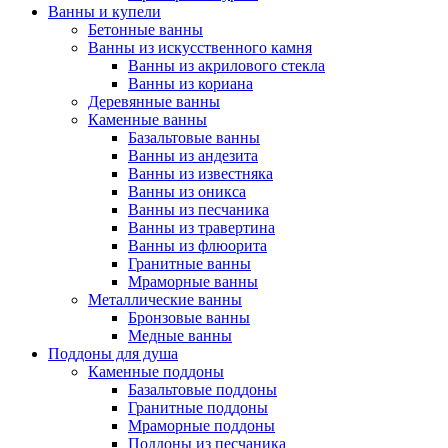
Ванны и купели
Бетонные ванны
Ванны из искусственного камня
Ванны из акрилового стекла
Ванны из кориана
Деревянные ванны
Каменные ванны
Базальтовые ванны
Ванны из андезита
Ванны из известняка
Ванны из оникса
Ванны из песчаника
Ванны из травертина
Ванны из флюорита
Гранитные ванны
Мраморные ванны
Металлические ванны
Бронзовые ванны
Медные ванны
Поддоны для душа
Каменные поддоны
Базальтовые поддоны
Гранитные поддоны
Мраморные поддоны
Поддоны из песчаника