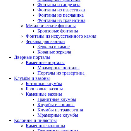
Фонтаны из андезита
Фонтаны из известняка
Фонтаны из песчаника
Фонтаны из травертина
Металлические фонтаны
Бронзовые фонтаны
Фонтаны из искусственного камня
Зеркала для ванной
Зеркала в камне
Кованые зеркала
Дверные порталы
Каменные порталы
Мраморные порталы
Порталы из травертина
Клумбы и вазоны
Бетонные клумбы
Бронзовые вазоны
Каменные вазоны
Гранитные клумбы
Клумбы из оникса
Клумбы из травертина
Мраморные клумбы
Колонны и пилястры
Каменные колонны
Гранитные колонны