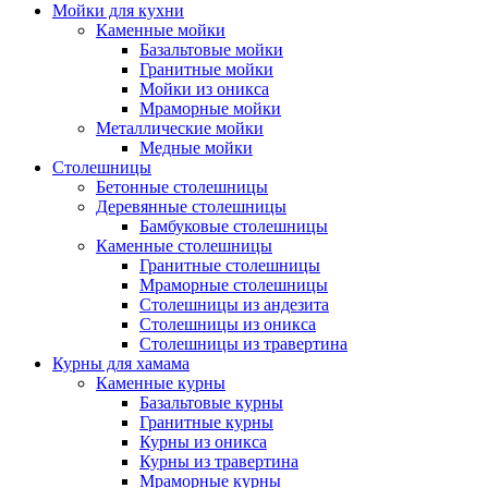
Мойки для кухни
Каменные мойки
Базальтовые мойки
Гранитные мойки
Мойки из оникса
Мраморные мойки
Металлические мойки
Медные мойки
Столешницы
Бетонные столешницы
Деревянные столешницы
Бамбуковые столешницы
Каменные столешницы
Гранитные столешницы
Мраморные столешницы
Столешницы из андезита
Столешницы из оникса
Столешницы из травертина
Курны для хамама
Каменные курны
Базальтовые курны
Гранитные курны
Курны из оникса
Курны из травертина
Мраморные курны