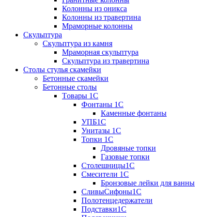
Колонны из оникса
Колонны из травертина
Мраморные колонны
Скульптура
Скульптура из камня
Мраморная скульптура
Скульптура из травертина
Столы стулья скамейки
Бетонные скамейки
Бетонные столы
Tовары 1C
Фонтаны 1C
Каменные фонтаны
УПБ1С
Унитазы 1С
Топки 1С
Дровяные топки
Газовые топки
Столешницы1С
Смесители 1С
Бронзовые лейки для ванны
СливыСифоны1С
Полотенцедержатели
Подставки1С