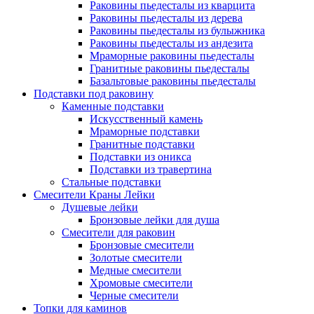
Раковины пьедесталы из кварцита
Раковины пьедесталы из дерева
Раковины пьедесталы из булыжника
Раковины пьедесталы из андезита
Мраморные раковины пьедесталы
Гранитные раковины пьедесталы
Базальтовые раковины пьедесталы
Подставки под раковину
Каменные подставки
Искусственный камень
Мраморные подставки
Гранитные подставки
Подставки из оникса
Подставки из травертина
Стальные подставки
Смесители Краны Лейки
Душевые лейки
Бронзовые лейки для душа
Смесители для раковин
Бронзовые смесители
Золотые смесители
Медные смесители
Хромовые смесители
Черные смесители
Топки для каминов