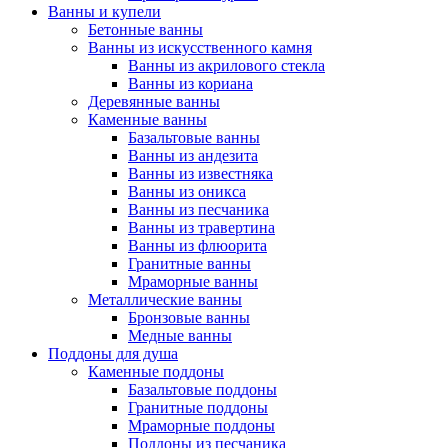
Ванны и купели
Бетонные ванны
Ванны из искусственного камня
Ванны из акрилового стекла
Ванны из кориана
Деревянные ванны
Каменные ванны
Базальтовые ванны
Ванны из андезита
Ванны из известняка
Ванны из оникса
Ванны из песчаника
Ванны из травертина
Ванны из флюорита
Гранитные ванны
Мраморные ванны
Металлические ванны
Бронзовые ванны
Медные ванны
Поддоны для душа
Каменные поддоны
Базальтовые поддоны
Гранитные поддоны
Мраморные поддоны
Поддоны из песчаника