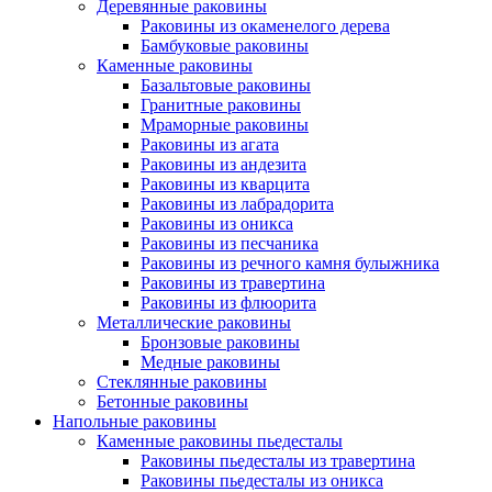
Деревянные раковины
Раковины из окаменелого дерева
Бамбуковые раковины
Каменные раковины
Базальтовые раковины
Гранитные раковины
Мраморные раковины
Раковины из агата
Раковины из андезита
Раковины из кварцита
Раковины из лабрадорита
Раковины из оникса
Раковины из песчаника
Раковины из речного камня булыжника
Раковины из травертина
Раковины из флюорита
Металлические раковины
Бронзовые раковины
Медные раковины
Стеклянные раковины
Бетонные раковины
Напольные раковины
Каменные раковины пьедесталы
Раковины пьедесталы из травертина
Раковины пьедесталы из оникса